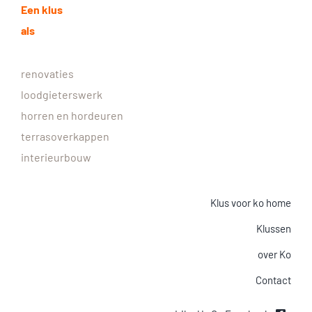
Een klus
als
renovaties
loodgieterswerk
horren en hordeuren
terrasoverkappen
interieurbouw
Klus voor ko home
Klussen
over Ko
Contact