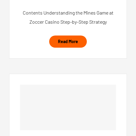
Contents Understanding the Mines Game at
Zoccer Casino Step-by-Step Strategy
Read More