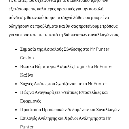
εξετάσουμε τις καλύτερες πρακτικές για την ασφαλή
σύνδεση, θα αναλύσουμε τα συχνά λάθη που μπορεί να
οδηγήσουν σε προβλήματα και θα σας προτείνουμε τρόπους
για να προστατευτείτε κατά τη διάρκεια των συναλλαγών σας.
Σημασία της Ασφαλούς Σύνδεσης στο Mr Punter
Casino
Βασικά Βήματα για Ασφαλές Login στο Mr Punter
Καζίνο
Συχνές Απάτες που Σχετίζονται με το Mr Punter
Πώς να Αναγνωρίζετε Ψεύτικες Ιστοσελίδες και
Εφαρμογές
Προστασία Προσωπικών Δεδομένων και Συναλλαγών
Επιλογές Ανάληψης και Χρόνοι Ανάληψης στο Mr
Punter