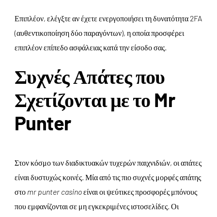
Επιπλέον, ελέγξτε αν έχετε ενεργοποιήσει τη δυνατότητα 2FA
(αυθεντικοποίηση δύο παραγόντων), η οποία προσφέρει
επιπλέον επίπεδο ασφάλειας κατά την είσοδο σας.
Συχνές Απάτες που
Σχετίζονται με το Mr
Punter
Στον κόσμο των διαδικτυακών τυχερών παιχνιδιών, οι απάτες
είναι δυστυχώς κοινές. Μία από τις πιο συχνές μορφές απάτης
στο
mr punter casino
είναι οι ψεύτικες προσφορές μπόνους
που εμφανίζονται σε μη εγκεκριμένες ιστοσελίδες. Οι