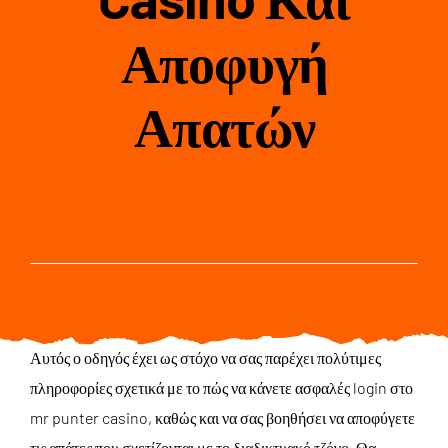
Αποφυγή
Απατών
Αυτός ο οδηγός έχει ως στόχο να σας παρέχει πολύτιμες
πληροφορίες σχετικά με το πώς να κάνετε ασφαλές login στο
mr punter
casino, καθώς και να σας βοηθήσει να αποφύγετε
τις απάτες που σχετίζονται με το διαδικτυακό τζόγο. Θα