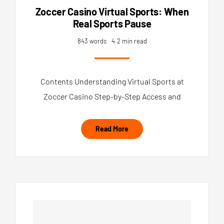
Zoccer Casino Virtual Sports: When
Real Sports Pause
843 words
4.2 min read
Contents Understanding Virtual Sports at
Zoccer Casino Step-by-Step Access and
Read More