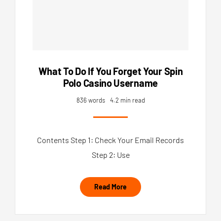
What To Do If You Forget Your Spin
Polo Casino Username
836 words
4.2 min read
Contents Step 1: Check Your Email Records
Step 2: Use
Read More