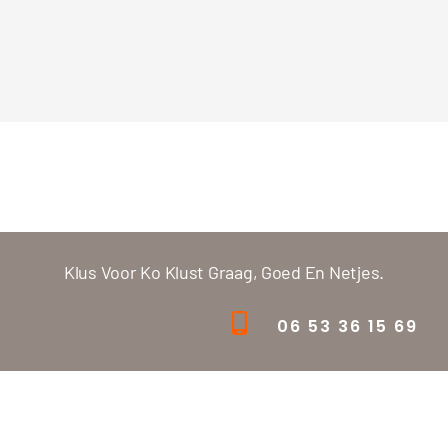
Klus Voor Ko Klust Graag, Goed En Netjes.
06 53 36 15 69