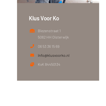
Klus Voor Ko
Biezenstraat 1
5062 HH Oisterwijk
06 53 36 15 69
info@klusvoorko.nl
KvK 84450134