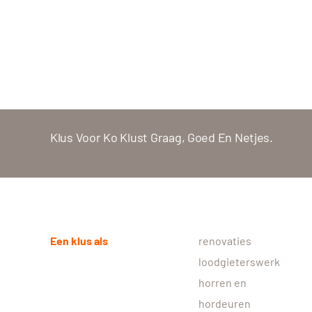
Klus Voor Ko Klust Graag, Goed En Netjes.
Een klus als
renovaties
loodgieterswerk
horren en
hordeuren