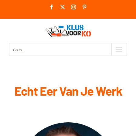
Skip
Facebook
X
Instagram
Pinterest
to
content
Go to...
Echt Eer Van Je Werk