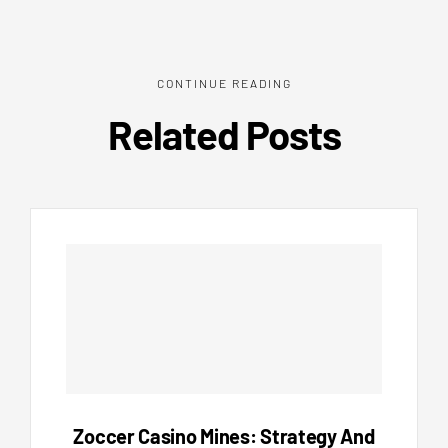
CONTINUE READING
Related Posts
Zoccer Casino Mines: Strategy And