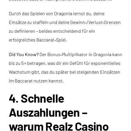
Durch das Spielen von Dragonia lernst du, deine
Einsätze zu staffeln und deine Gewinn‑/Verlust‑Grenzen
zu definieren – beides entscheidend für ein
erfolgreiches Baccarat‑Spiel.
Did You Know?
Der Bonus‑Multiplikator in Dragonia kann
bis zu 5 × betragen, was dir ein Gefühl für exponentielles
Wachstum gibt, das du später bei steigenden Einsätzen
im Baccarat nutzen kannst.
4. Schnelle
Auszahlungen –
warum Realz Casino