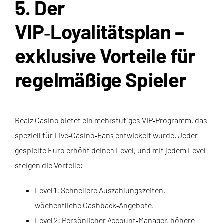
5. Der
VIP‑Loyalitätsplan –
exklusive Vorteile für
regelmäßige Spieler
Realz Casino bietet ein mehrstufiges VIP‑Programm, das
speziell für Live‑Casino‑Fans entwickelt wurde. Jeder
gespielte Euro erhöht deinen Level, und mit jedem Level
steigen die Vorteile:
Level 1: Schnellere Auszahlungszeiten,
wöchentliche Cashback‑Angebote.
Level 2: Persönlicher Account‑Manager, höhere