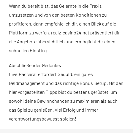
Wenn du bereit bist, das Gelernte in die Praxis
umzusetzen und von den besten Konditionen zu
profitieren, dann empfehle ich dir, einen Blick auf die
Plattform zu werfen.
realz-casino24.net
präsentiert dir
alle Angebote übersichtlich und ermöglicht dir einen
schnellen Einstieg.
Abschließender Gedanke:
Live‑Baccarat erfordert Geduld, ein gutes
Geldmanagement und das richtige Bonus‑Setup. Mit den
hier vorgestellten Tipps bist du bestens gerüstet, um
sowohl deine Gewinnchancen zu maximieren als auch
das Spiel zu genießen. Viel Erfolg und immer
verantwortungsbewusst spielen!