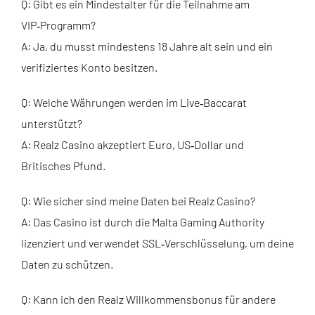
Q: Gibt es ein Mindestalter für die Teilnahme am
VIP‑Programm?
A: Ja, du musst mindestens 18 Jahre alt sein und ein
verifiziertes Konto besitzen.
Q: Welche Währungen werden im Live‑Baccarat
unterstützt?
A: Realz Casino akzeptiert Euro, US‑Dollar und
Britisches Pfund.
Q: Wie sicher sind meine Daten bei Realz Casino?
A: Das Casino ist durch die Malta Gaming Authority
lizenziert und verwendet SSL‑Verschlüsselung, um deine
Daten zu schützen.
Q: Kann ich den Realz Willkommensbonus für andere