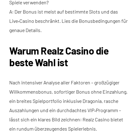
Spiele verwenden?
A: Der Bonus ist meist auf bestimmte Slots und das
Live‑Casino beschränkt. Lies die Bonusbedingungen für
genaue Details.
Warum Realz Casino die
beste Wahl ist
Nach intensiver Analyse aller Faktoren – großzügiger
Willkommensbonus, sofortiger Bonus ohne Einzahlung,
ein breites Spielportfolio inklusive Dragonia, rasche
Auszahlungen und ein durchdachtes VIP‑Programm –
lässt sich ein klares Bild zeichnen: Realz Casino bietet
ein rundum überzeugendes Spielerlebnis.