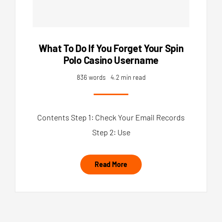
What To Do If You Forget Your Spin
Polo Casino Username
836 words
4.2 min read
Contents Step 1: Check Your Email Records
Step 2: Use
Read More