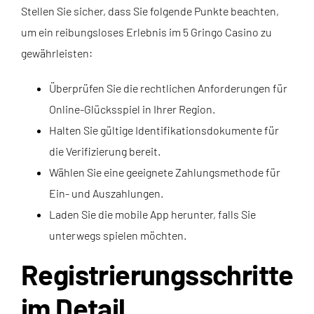
Stellen Sie sicher, dass Sie folgende Punkte beachten,
um ein reibungsloses Erlebnis im 5 Gringo Casino zu
gewährleisten:
Überprüfen Sie die rechtlichen Anforderungen für
Online-Glücksspiel in Ihrer Region.
Halten Sie gültige Identifikationsdokumente für
die Verifizierung bereit.
Wählen Sie eine geeignete Zahlungsmethode für
Ein- und Auszahlungen.
Laden Sie die mobile App herunter, falls Sie
unterwegs spielen möchten.
Registrierungsschritte
im Detail