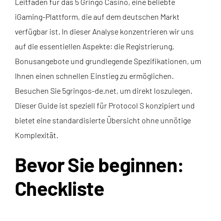
Leitfaden für das 5 Gringo Casino, eine beliebte
iGaming-Plattform, die auf dem deutschen Markt
verfügbar ist. In dieser Analyse konzentrieren wir uns
auf die essentiellen Aspekte: die Registrierung,
Bonusangebote und grundlegende Spezifikationen, um
Ihnen einen schnellen Einstieg zu ermöglichen.
Besuchen Sie
5gringos-de.net
, um direkt loszulegen.
Dieser Guide ist speziell für Protocol S konzipiert und
bietet eine standardisierte Übersicht ohne unnötige
Komplexität.
Bevor Sie beginnen:
Checkliste