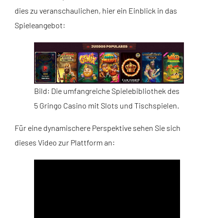
dies zu veranschaulichen, hier ein Einblick in das
Spieleangebot:
Bild: Die umfangreiche Spielebibliothek des
5 Gringo Casino mit Slots und Tischspielen.
Für eine dynamischere Perspektive sehen Sie sich
dieses Video zur Plattform an: