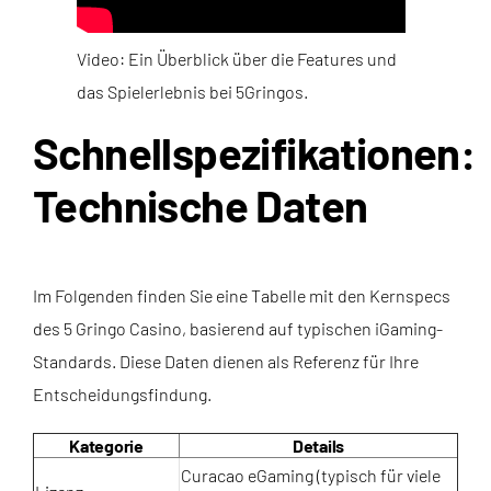
Video: Ein Überblick über die Features und
das Spielerlebnis bei 5Gringos.
Schnellspezifikationen:
Technische Daten
Im Folgenden finden Sie eine Tabelle mit den Kernspecs
des 5 Gringo Casino, basierend auf typischen iGaming-
Standards. Diese Daten dienen als Referenz für Ihre
Entscheidungsfindung.
Kategorie
Details
Curacao eGaming (typisch für viele