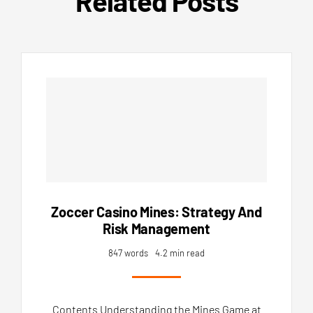
Related Posts
Zoccer Casino Mines: Strategy And
Risk Management
847 words
4.2 min read
Contents Understanding the Mines Game at