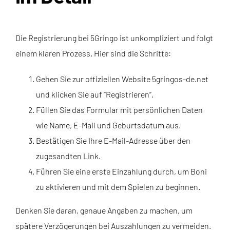
Die Registrierung bei 5Gringo ist unkompliziert und folgt
einem klaren Prozess. Hier sind die Schritte:
Gehen Sie zur offiziellen Website 5gringos-de.net
und klicken Sie auf “Registrieren”.
Füllen Sie das Formular mit persönlichen Daten
wie Name, E-Mail und Geburtsdatum aus.
Bestätigen Sie Ihre E-Mail-Adresse über den
zugesandten Link.
Führen Sie eine erste Einzahlung durch, um Boni
zu aktivieren und mit dem Spielen zu beginnen.
Denken Sie daran, genaue Angaben zu machen, um
spätere Verzögerungen bei Auszahlungen zu vermeiden.