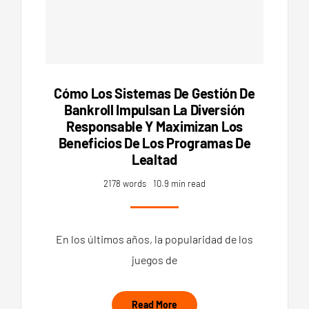
Cómo Los Sistemas De Gestión De
Bankroll Impulsan La Diversión
Responsable Y Maximizan Los
Beneficios De Los Programas De
Lealtad
2178 words
10.9 min read
En los últimos años, la popularidad de los
juegos de
Read More