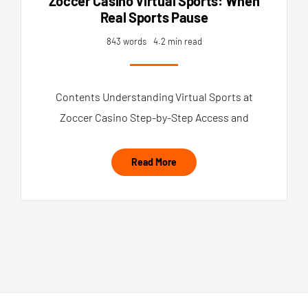
Zoccer Casino Virtual Sports: When
Real Sports Pause
843 words
4.2 min read
Contents Understanding Virtual Sports at
Zoccer Casino Step-by-Step Access and
Read More