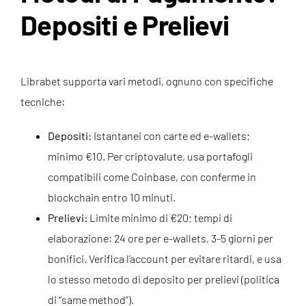
Depositi e Prelievi
Librabet supporta vari metodi, ognuno con specifiche
tecniche:
Depositi:
Istantanei con carte ed e-wallets;
minimo €10. Per criptovalute, usa portafogli
compatibili come Coinbase, con conferme in
blockchain entro 10 minuti.
Prelievi:
Limite minimo di €20; tempi di
elaborazione: 24 ore per e-wallets, 3-5 giorni per
bonifici. Verifica l’account per evitare ritardi, e usa
lo stesso metodo di deposito per prelievi (politica
di “same method”).