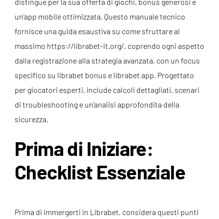
distingue per la sua offerta di giochi, bonus generosi e
un’app mobile ottimizzata. Questo manuale tecnico
fornisce una guida esaustiva su come sfruttare al
massimo
https://librabet-it.org/
, coprendo ogni aspetto
dalla registrazione alla strategia avanzata, con un focus
specifico su librabet bonus e librabet app. Progettato
per giocatori esperti, include calcoli dettagliati, scenari
di troubleshooting e un’analisi approfondita della
sicurezza.
Prima di Iniziare:
Checklist Essenziale
Prima di immergerti in Librabet, considera questi punti