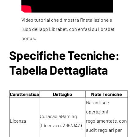
Video tutorial che dimostra l’installazione e
l’uso dell’app Librabet, con enfasi su librabet
bonus.
Specifiche Tecniche:
Tabella Dettagliata
Caratteristica
Dettaglio
Note Tecniche
Garantisce
operazioni
Curacao eGaming
Licenza
regolamentate, con
(Licenza n. 365/JAZ)
audit regolari per