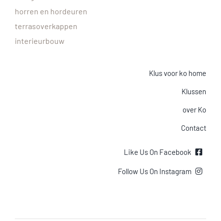
horren en hordeuren
terrasoverkappen
interieurbouw
Klus voor ko home
Klussen
over Ko
Contact
Like Us On Facebook
Follow Us On Instagram