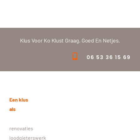
Klus Voor Ko Klust Graag, Goed En Netjes.
06 53 36 15 69
Een klus
als
renovaties
loodgieterswerk