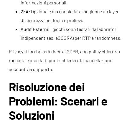
informazioni personali.
2FA:
Opzionale ma consigliata; aggiunge un layer
di sicurezza per login e prelievi.
Audit Esterni:
I giochi sono testati da laboratori
indipendenti (es. eCOGRA) per RTP e randomness.
Privacy: Librabet aderisce al GDPR, con policy chiare su
raccolta e uso dati; puoi richiedere la cancellazione
account via supporto.
Risoluzione dei
Problemi: Scenari e
Soluzioni