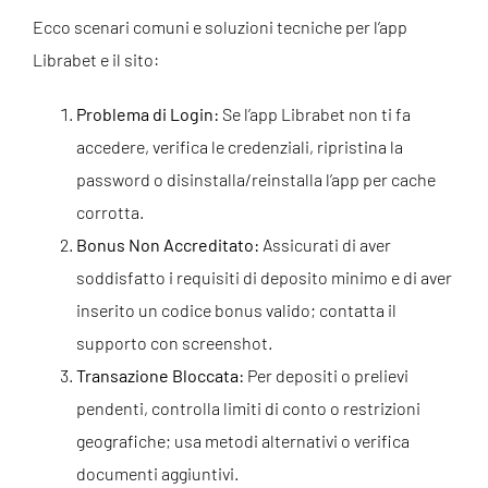
Ecco scenari comuni e soluzioni tecniche per l’app
Librabet e il sito:
Problema di Login:
Se l’app Librabet non ti fa
accedere, verifica le credenziali, ripristina la
password o disinstalla/reinstalla l’app per cache
corrotta.
Bonus Non Accreditato:
Assicurati di aver
soddisfatto i requisiti di deposito minimo e di aver
inserito un codice bonus valido; contatta il
supporto con screenshot.
Transazione Bloccata:
Per depositi o prelievi
pendenti, controlla limiti di conto o restrizioni
geografiche; usa metodi alternativi o verifica
documenti aggiuntivi.