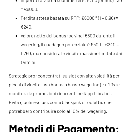
Importo totale da scommettere: €200 (bonus) * 30
= €6000.
Perdita attesa basata su RTP: €6000 * (1 – 0.96) =
€240.
Valore netto del bonus: se vinci €500 durante il
wagering, il guadagno potenziale è €500 – €240 =
€260, ma considera le vincite massime limitate dai
termini.
Strategie pro: concentrati su slot con alta volatilità per
picchi di vincita, usa bonus a basso wagering (es. 20x) e
monitora le promozioni ricorrenti nell’app Librabet.
Evita giochi esclusi, come blackjack o roulette, che
potrebbero contribuire solo al 10% del wagering.
Metodi di Pagamento: