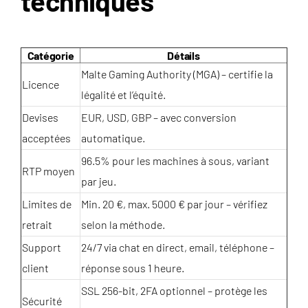
techniques
Catégorie
Détails
Malte Gaming Authority (MGA) – certifie la
Licence
légalité et l’équité.
Devises
EUR, USD, GBP – avec conversion
acceptées
automatique.
96.5% pour les machines à sous, variant
RTP moyen
par jeu.
Limites de
Min. 20 €, max. 5000 € par jour – vérifiez
retrait
selon la méthode.
Support
24/7 via chat en direct, email, téléphone –
client
réponse sous 1 heure.
SSL 256-bit, 2FA optionnel – protège les
Sécurité