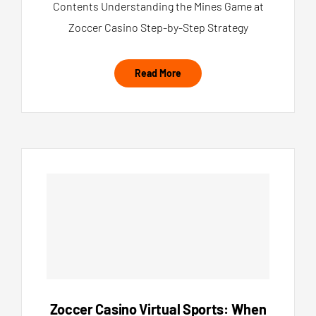
Contents Understanding the Mines Game at
Zoccer Casino Step-by-Step Strategy
Read More
Zoccer Casino Virtual Sports: When