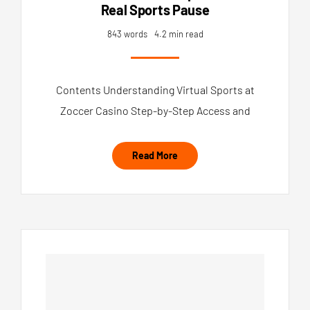
Real Sports Pause
843 words
4.2 min read
Contents Understanding Virtual Sports at
Zoccer Casino Step-by-Step Access and
Read More