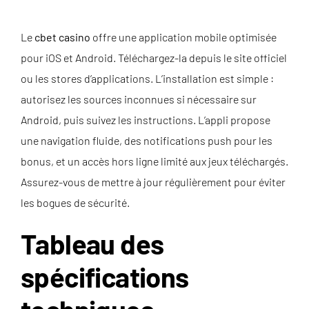
Le
cbet casino
offre une application mobile optimisée
pour iOS et Android. Téléchargez-la depuis le site officiel
ou les stores d’applications. L’installation est simple :
autorisez les sources inconnues si nécessaire sur
Android, puis suivez les instructions. L’appli propose
une navigation fluide, des notifications push pour les
bonus, et un accès hors ligne limité aux jeux téléchargés.
Assurez-vous de mettre à jour régulièrement pour éviter
les bogues de sécurité.
Tableau des
spécifications