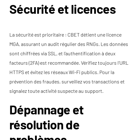
Sécurité et licences
La sécurité est prioritaire : CBET détient une licence
MGA, assurant un audit régulier des RNGs. Les données
sont chiffrées via SSL, et l’authentification à deux
facteurs (2FA) est recommandée. Vérifiez toujours l’URL
HTTPS et évitez les réseaux Wi-Fi publics. Pour la
prévention des fraudes, surveillez vos transactions et
signalez toute activité suspecte au support.
Dépannage et
résolution de
problèmes