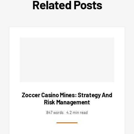
Related Posts
Zoccer Casino Mines: Strategy And
Risk Management
847 words
4.2 min read