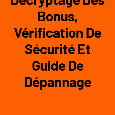
Bonus,
Vérification De
Sécurité Et
Guide De
Dépannage