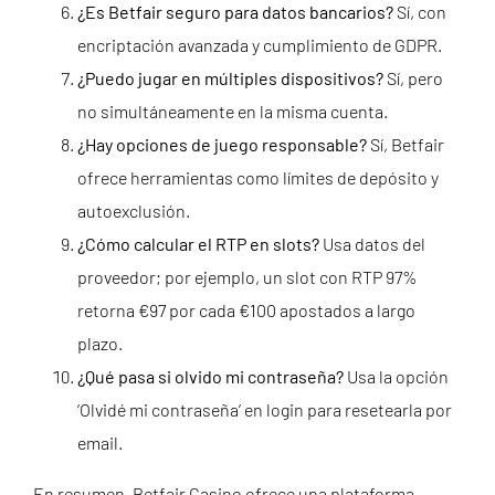
¿Es Betfair seguro para datos bancarios?
Sí, con
encriptación avanzada y cumplimiento de GDPR.
¿Puedo jugar en múltiples dispositivos?
Sí, pero
no simultáneamente en la misma cuenta.
¿Hay opciones de juego responsable?
Sí, Betfair
ofrece herramientas como límites de depósito y
autoexclusión.
¿Cómo calcular el RTP en slots?
Usa datos del
proveedor; por ejemplo, un slot con RTP 97%
retorna €97 por cada €100 apostados a largo
plazo.
¿Qué pasa si olvido mi contraseña?
Usa la opción
‘Olvidé mi contraseña’ en login para resetearla por
email.
En resumen, Betfair Casino ofrece una plataforma