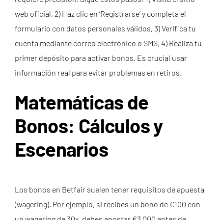
web oficial, 2) Haz clic en ‘Registrarse’ y completa el
formulario con datos personales válidos, 3) Verifica tu
cuenta mediante correo electrónico o SMS, 4) Realiza tu
primer depósito para activar bonos. Es crucial usar
información real para evitar problemas en retiros.
Matemáticas de
Bonos: Cálculos y
Escenarios
Los bonos en Betfair suelen tener requisitos de apuesta
(wagering). Por ejemplo, si recibes un bono de €100 con
un wagering de 30x, debes apostar €3,000 antes de