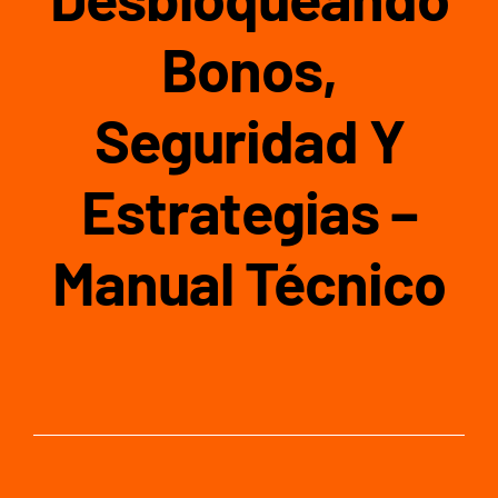
Bonos,
Seguridad Y
Estrategias –
Manual Técnico