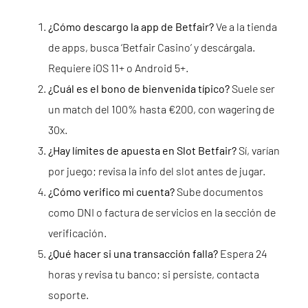
¿Cómo descargo la app de Betfair?
Ve a la tienda
de apps, busca ‘Betfair Casino’ y descárgala.
Requiere iOS 11+ o Android 5+.
¿Cuál es el bono de bienvenida típico?
Suele ser
un match del 100% hasta €200, con wagering de
30x.
¿Hay límites de apuesta en Slot Betfair?
Sí, varían
por juego; revisa la info del slot antes de jugar.
¿Cómo verifico mi cuenta?
Sube documentos
como DNI o factura de servicios en la sección de
verificación.
¿Qué hacer si una transacción falla?
Espera 24
horas y revisa tu banco; si persiste, contacta
soporte.