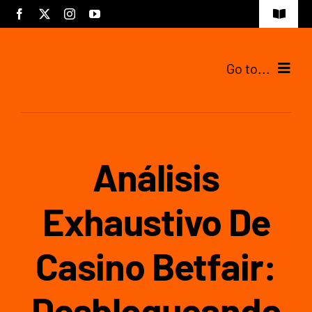
Skip
Toggle
to
Navigat
content
Go to...
Tijdelijke pagina
Análisis
Exhaustivo De
Casino Betfair:
Desbloqueando