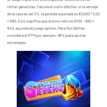
retirar ganancias. Calcula el costo efectivo: si la ventaja
de la casa es del 2%, la pérdida esperada es €3,000 * 0.02
= €60. Esto significa que el bono neto es €100 – €60 =
€40, asumiendo juego óptimo. Para Slot Betfair,
considera el RTP (por ejemplo, 96%) para ajustar
estrategias.