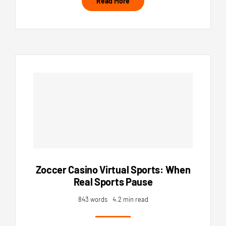
Read More
Zoccer Casino Virtual Sports: When
Real Sports Pause
843 words
4.2 min read