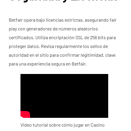
Betfair opera bajo licencias estrictas, asegurando fair
play con generadores de números aleatorios
certificados. Utiliza encriptación SSL de 256 bits para
proteger datos. Revisa regularmente los sellos de
autoridad en el sitio para confirmar legitimidad, clave
para una experiencia segura en Betfair.
Video tutorial sobre cómo jugar en Casino