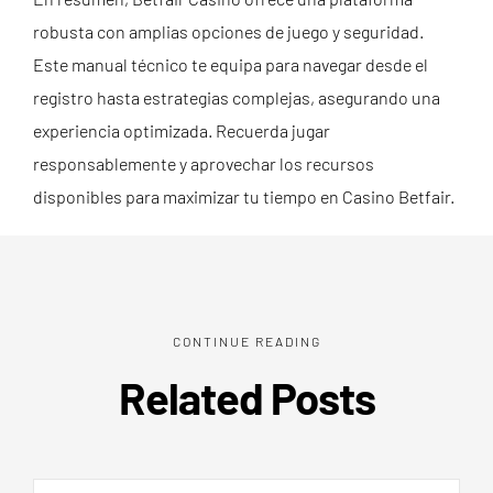
robusta con amplias opciones de juego y seguridad.
Este manual técnico te equipa para navegar desde el
registro hasta estrategias complejas, asegurando una
experiencia optimizada. Recuerda jugar
responsablemente y aprovechar los recursos
disponibles para maximizar tu tiempo en Casino Betfair.
CONTINUE READING
Related Posts