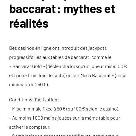
baccarat : mythes et
réalités
Des casinos en ligne ont introduit des jackpots
progressifs liés aux tables de baccarat, comme le
« Baccarat Gold » (déclenché lorsqu’un joueur mise 100 €
et gagne trois fois de suite) ou le « Mega Baccarat » (mise
minimale de 250 €).
Conditions d’activation :
– Mise minimale fixée à 50 € (ou 100 € selon le casino).
– Au moins 1 000 mains jouées sur la même table pour
activer le compteur.
– Combinaisons gagnantes spécifiques, par exemple