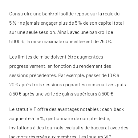
Construire une bankroll solide repose sur la règle du
5 % : ne jamais engager plus de 5 % de son capital total
sur une seule session. Ainsi, avec une bankroll de
5 000 €, la mise maximale conseillée est de 250 €.
Les limites de mise doivent être augmentées
progressivement, en fonction du rendement des
sessions précédentes. Par exemple, passer de 10 € à
20 € après trois sessions gagnantes consécutives, puis
à 50 € après une série de gains supérieurs à 500 €.
Le statut VIP offre des avantages notables : cash‑back
augmenté à 15 %, gestionnaire de compte dédié,
invitations à des tournois exclusifs de baccarat avec des
jackpots réservés aux membres. Les joueurs VIP