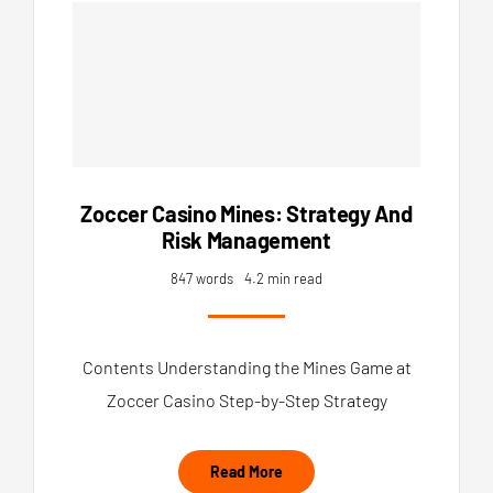
Zoccer Casino Mines: Strategy And
Risk Management
847 words
4.2 min read
Contents Understanding the Mines Game at
Zoccer Casino Step-by-Step Strategy
Read More