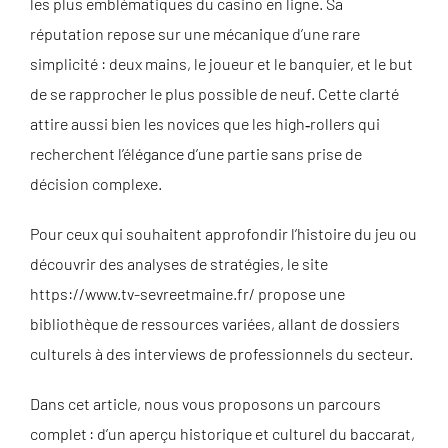
les plus emblématiques du casino en ligne. Sa
réputation repose sur une mécanique d’une rare
simplicité : deux mains, le joueur et le banquier, et le but
de se rapprocher le plus possible de neuf. Cette clarté
attire aussi bien les novices que les high‑rollers qui
recherchent l’élégance d’une partie sans prise de
décision complexe.
Pour ceux qui souhaitent approfondir l’histoire du jeu ou
découvrir des analyses de stratégies, le site
https://www.tv-sevreetmaine.fr/
propose une
bibliothèque de ressources variées, allant de dossiers
culturels à des interviews de professionnels du secteur.
Dans cet article, nous vous proposons un parcours
complet : d’un aperçu historique et culturel du baccarat,