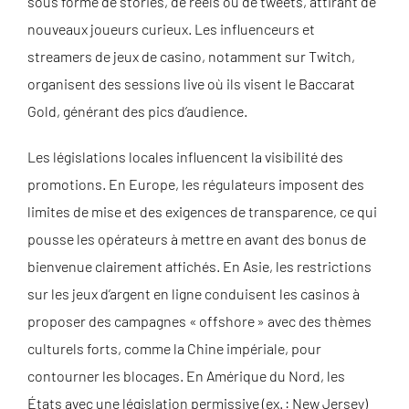
sous forme de stories, de reels ou de tweets, attirant de
nouveaux joueurs curieux. Les influenceurs et
streamers de jeux de casino, notamment sur Twitch,
organisent des sessions live où ils visent le Baccarat
Gold, générant des pics d’audience.
Les législations locales influencent la visibilité des
promotions. En Europe, les régulateurs imposent des
limites de mise et des exigences de transparence, ce qui
pousse les opérateurs à mettre en avant des bonus de
bienvenue clairement affichés. En Asie, les restrictions
sur les jeux d’argent en ligne conduisent les casinos à
proposer des campagnes « offshore » avec des thèmes
culturels forts, comme la Chine impériale, pour
contourner les blocages. En Amérique du Nord, les
États avec une législation permissive (ex. : New Jersey)