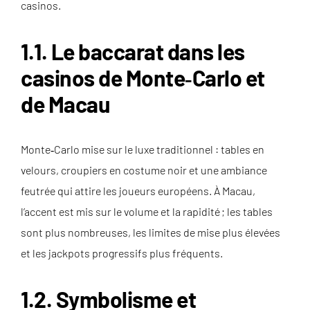
casinos.
1.1. Le baccarat dans les
casinos de Monte‑Carlo et
de Macau
Monte‑Carlo mise sur le luxe traditionnel : tables en
velours, croupiers en costume noir et une ambiance
feutrée qui attire les joueurs européens. À Macau,
l’accent est mis sur le volume et la rapidité ; les tables
sont plus nombreuses, les limites de mise plus élevées
et les jackpots progressifs plus fréquents.
1.2. Symbolisme et