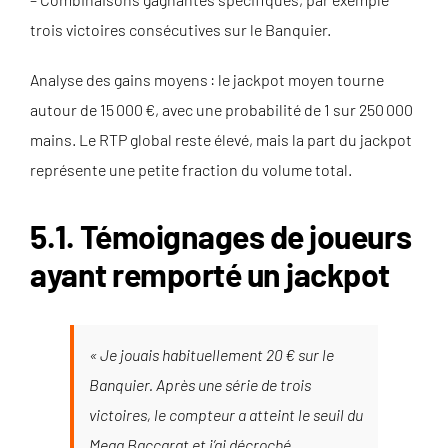
trois victoires consécutives sur le Banquier.
Analyse des gains moyens : le jackpot moyen tourne
autour de 15 000 €, avec une probabilité de 1 sur 250 000
mains. Le RTP global reste élevé, mais la part du jackpot
représente une petite fraction du volume total.
5.1. Témoignages de joueurs
ayant remporté un jackpot
« Je jouais habituellement 20 € sur le
Banquier. Après une série de trois
victoires, le compteur a atteint le seuil du
Mega Baccarat et j’ai décroché