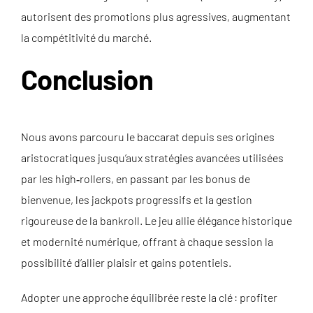
autorisent des promotions plus agressives, augmentant
la compétitivité du marché.
Conclusion
Nous avons parcouru le baccarat depuis ses origines
aristocratiques jusqu’aux stratégies avancées utilisées
par les high‑rollers, en passant par les bonus de
bienvenue, les jackpots progressifs et la gestion
rigoureuse de la bankroll. Le jeu allie élégance historique
et modernité numérique, offrant à chaque session la
possibilité d’allier plaisir et gains potentiels.
Adopter une approche équilibrée reste la clé : profiter