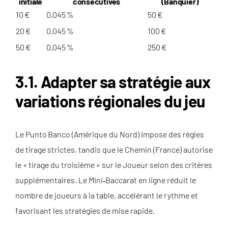
initiale
consécutives
(Banquier)
10 €
0,045 %
50 €
20 €
0,045 %
100 €
50 €
0,045 %
250 €
3.1. Adapter sa stratégie aux
variations régionales du jeu
Le Punto Banco (Amérique du Nord) impose des règles
de tirage strictes, tandis que le Chemin (France) autorise
le « tirage du troisième » sur le Joueur selon des critères
supplémentaires. Le Mini‑Baccarat en ligne réduit le
nombre de joueurs à la table, accélérant le rythme et
favorisant les stratégies de mise rapide.