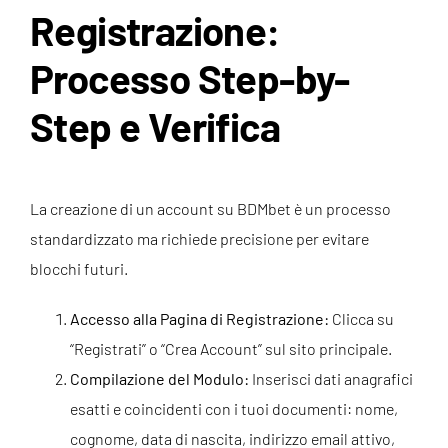
Registrazione:
Processo Step-by-
Step e Verifica
La creazione di un account su BDMbet è un processo
standardizzato ma richiede precisione per evitare
blocchi futuri.
Accesso alla Pagina di Registrazione:
Clicca su
“Registrati” o “Crea Account” sul sito principale.
Compilazione del Modulo:
Inserisci dati anagrafici
esatti e coincidenti con i tuoi documenti: nome,
cognome, data di nascita, indirizzo email attivo,