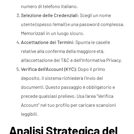
numero di telefono italiano.
Selezione delle Credenziali:
Scegli un nome
utente (spesso l’email) e una password complessa.
Memorizzali in un luogo sicuro.
Accettazione dei Termini:
Spunta le caselle
relative alla conferma della maggiore età,
all’accettazione dei T&C e dell’Informativa Privacy.
Verifica dell’Account (KYC):
Dopo il primo
deposito, il sistema richiederà l’invio dei
documenti. Questo passaggio è obbligatorio e
precede qualsiasi prelievo. Usa l’area “Verifica
Account” nel tuo profilo per caricare scansioni
leggibili.
Analisi Strategica del