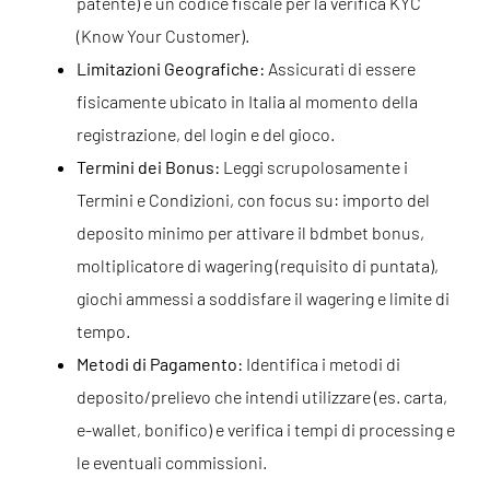
patente) e un codice fiscale per la verifica KYC
(Know Your Customer).
Limitazioni Geografiche:
Assicurati di essere
fisicamente ubicato in Italia al momento della
registrazione, del login e del gioco.
Termini dei Bonus:
Leggi scrupolosamente i
Termini e Condizioni, con focus su: importo del
deposito minimo per attivare il bdmbet bonus,
moltiplicatore di wagering (requisito di puntata),
giochi ammessi a soddisfare il wagering e limite di
tempo.
Metodi di Pagamento:
Identifica i metodi di
deposito/prelievo che intendi utilizzare (es. carta,
e-wallet, bonifico) e verifica i tempi di processing e
le eventuali commissioni.