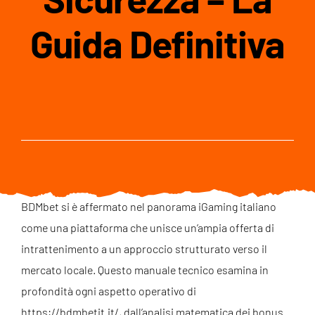
Guida Definitiva
BDMbet si è affermato nel panorama iGaming italiano
come una piattaforma che unisce un’ampia offerta di
intrattenimento a un approccio strutturato verso il
mercato locale. Questo manuale tecnico esamina in
profondità ogni aspetto operativo di
https://bdmbetit.it/
, dall’analisi matematica dei bonus