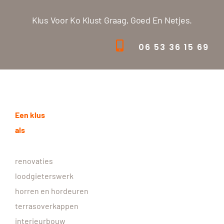
Klus Voor Ko Klust Graag, Goed En Netjes.
06 53 36 15 69
Een klus
als
renovaties
loodgieterswerk
horren en hordeuren
terrasoverkappen
interieurbouw