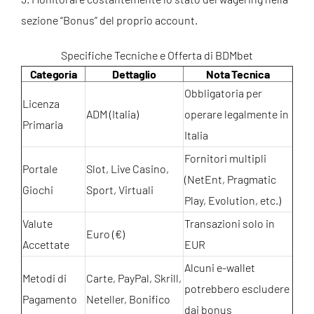
sezione “Bonus” del proprio account.
Specifiche Tecniche e Offerta di BDMbet
Categoria
Dettaglio
Nota Tecnica
Obbligatoria per
Licenza
ADM (Italia)
operare legalmente in
Primaria
Italia
Fornitori multipli
Portale
Slot, Live Casino,
(NetEnt, Pragmatic
Giochi
Sport, Virtuali
Play, Evolution, etc.)
Valute
Transazioni solo in
Euro (€)
Accettate
EUR
Alcuni e-wallet
Metodi di
Carte, PayPal, Skrill,
potrebbero escludere
Pagamento
Neteller, Bonifico
dai bonus