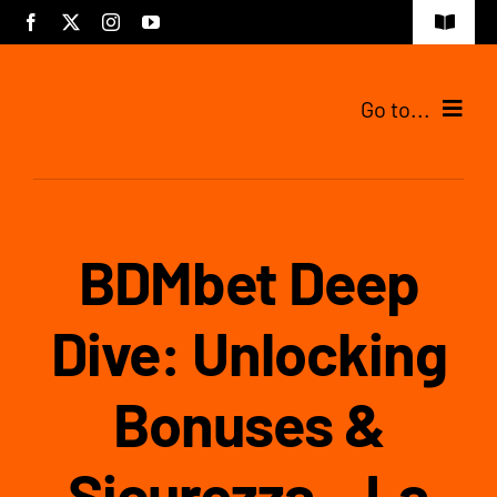
Skip
Toggle
to
Navigat
content
Go to...
Tijdelijke pagina
BDMbet Deep
Dive: Unlocking
Bonuses &
Sicurezza – La