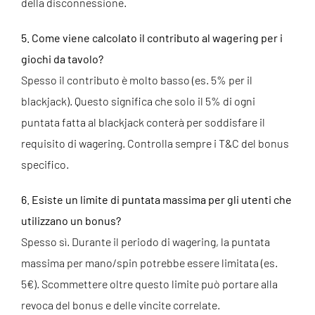
della disconnessione.
5. Come viene calcolato il contributo al wagering per i
giochi da tavolo?
Spesso il contributo è molto basso (es. 5% per il
blackjack). Questo significa che solo il 5% di ogni
puntata fatta al blackjack conterà per soddisfare il
requisito di wagering. Controlla sempre i T&C del bonus
specifico.
6. Esiste un limite di puntata massima per gli utenti che
utilizzano un bonus?
Spesso sì. Durante il periodo di wagering, la puntata
massima per mano/spin potrebbe essere limitata (es.
5€). Scommettere oltre questo limite può portare alla
revoca del bonus e delle vincite correlate.