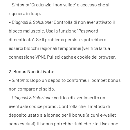
–
Sintomo:
“Credenziali non valide” o accesso che si
rigenera in loop.
–
Diagnosi & Soluzione:
Controlla di non aver attivato il
blocco maiuscole. Usa la funzione “Password
dimenticata”. Se il problema persiste, potrebbero
esserci blocchi regionali temporanei (verifica la tua
connessione VPN). Pulisci cache e cookie del browser.
2. Bonus Non Attivato:
–
Sintomo:
Dopo un deposito conforme, il bdmbet bonus
non compare nel saldo.
–
Diagnosi & Soluzione:
Verifica di aver inserito un
eventuale codice promo. Controlla che il metodo di
deposito usato sia idoneo per il bonus (alcuni e-wallet
sono esclusi). Il bonus potrebbe richiedere l’attivazione