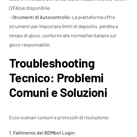
(2FA) se disponibile.
–
Strumenti di Autocontrollo:
La piattaforma offre
strumenti per impostare limiti di deposito, perdita e
tempo di gioco, conformi alle normative italiane sul
gioco responsabile.
Troubleshooting
Tecnico: Problemi
Comuni e Soluzioni
Ecco scenari comuni e protocolli di risoluzione:
1. Fallimento del BDMbet Login: