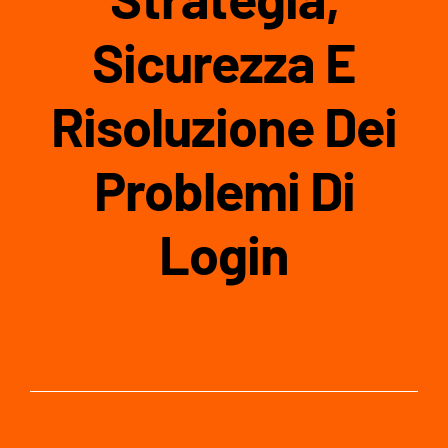
Sicurezza E
Risoluzione Dei
Problemi Di
Login