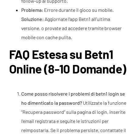
follow-up al supporto.
Problema:
Errore durante il gioco su mobile.
Soluzione:
Aggiornate l’app Betn1 all’ultima
versione, o provate ad accedere tramite browser
mobile con cache pulita.
FAQ Estesa su Betn1
Online (8-10 Domande)
Come posso risolvere i problemi di betn1 login se
ho dimenticato la password?
Utilizzate la funzione
“Recupera password” sulla pagina di login, inserite
l’email registrata e seguite le istruzioni per
reimpostarla. Se il problema persiste, contattate il