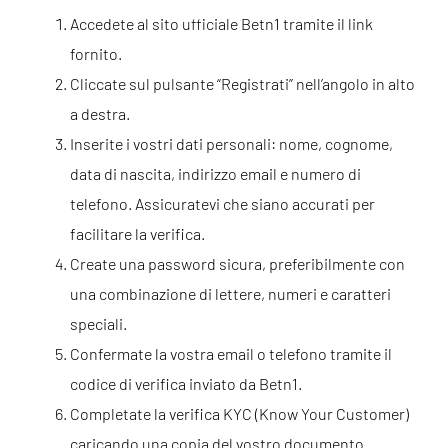
Accedete al sito ufficiale Betn1 tramite il link
fornito.
Cliccate sul pulsante “Registrati” nell’angolo in alto
a destra.
Inserite i vostri dati personali: nome, cognome,
data di nascita, indirizzo email e numero di
telefono. Assicuratevi che siano accurati per
facilitare la verifica.
Create una password sicura, preferibilmente con
una combinazione di lettere, numeri e caratteri
speciali.
Confermate la vostra email o telefono tramite il
codice di verifica inviato da Betn1.
Completate la verifica KYC (Know Your Customer)
caricando una copia del vostro documento