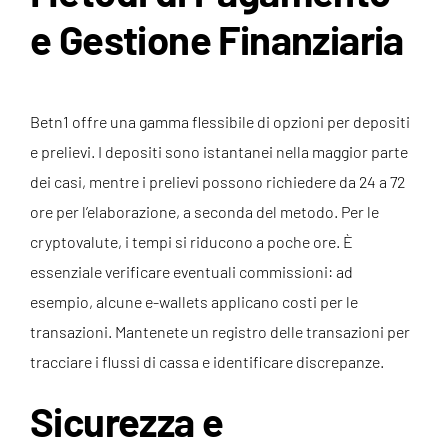
e Gestione Finanziaria
Betn1 offre una gamma flessibile di opzioni per depositi
e prelievi. I depositi sono istantanei nella maggior parte
dei casi, mentre i prelievi possono richiedere da 24 a 72
ore per l’elaborazione, a seconda del metodo. Per le
cryptovalute, i tempi si riducono a poche ore. È
essenziale verificare eventuali commissioni: ad
esempio, alcune e-wallets applicano costi per le
transazioni. Mantenete un registro delle transazioni per
tracciare i flussi di cassa e identificare discrepanze.
Sicurezza e