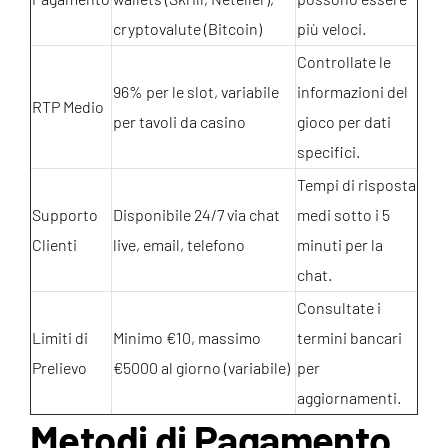
cryptovalute (Bitcoin)
più veloci.
Controllate le
96% per le slot, variabile
informazioni del
RTP Medio
per tavoli da casino
gioco per dati
specifici.
Tempi di risposta
Supporto
Disponibile 24/7 via chat
medi sotto i 5
Clienti
live, email, telefono
minuti per la
chat.
Consultate i
Limiti di
Minimo €10, massimo
termini bancari
Prelievo
€5000 al giorno (variabile)
per
aggiornamenti.
Metodi di Pagamento