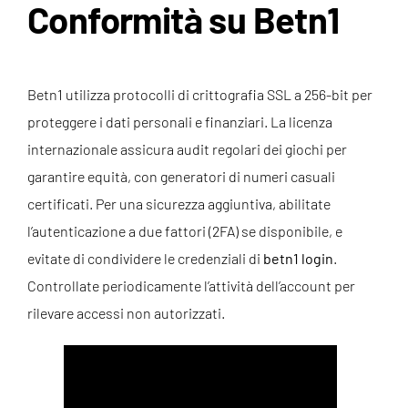
Conformità su Betn1
Betn1 utilizza protocolli di crittografia SSL a 256-bit per
proteggere i dati personali e finanziari. La licenza
internazionale assicura audit regolari dei giochi per
garantire equità, con generatori di numeri casuali
certificati. Per una sicurezza aggiuntiva, abilitate
l’autenticazione a due fattori (2FA) se disponibile, e
evitate di condividere le credenziali di
betn1 login
.
Controllate periodicamente l’attività dell’account per
rilevare accessi non autorizzati.