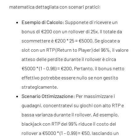
matematica dettagliata con scenari pratici:
Esempio di Calcolo:
Supponete di ricevere un
bonus di €200 con un rollover di 25x. Il totale da
scommettere è €200 * 25 = €5000. Se giocate a
slot con un RTP (Return to Player) del 96%, il valore
atteso delle perdite durante il rollover è circa
€5000 * (1 – 0.96) = €200. Pertanto, il bonus netto
effettivo potrebbe essere nullo se non gestito
strategicamente.
Scenario Ottimizzazione:
Per massimizzare i
guadagni, concentratevi su giochi con alto RTP e
bassa varianza durante il rollover. Ad esempio,
blackjack con RTP del 99% riduce il costo del
rollover a €5000 * (1 – 0.99) = €50, lasciando un