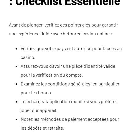
: Checklist Essentielle
Avant de plonger, vérifiez ces points clés pour garantir
une expérience fluide avec betonred casino online :
Vérifiez que votre pays est autorisé pour l’accès au
casino.
Assurez-vous d’avoir une pièce d’identité valide
pour la vérification du compte.
Examinez les conditions générales, en particulier
pour les bonus.
Téléchargez l’application mobile si vous préférez
jouer sur appareil.
Notez les méthodes de paiement acceptées pour
les dépôts et retraits.