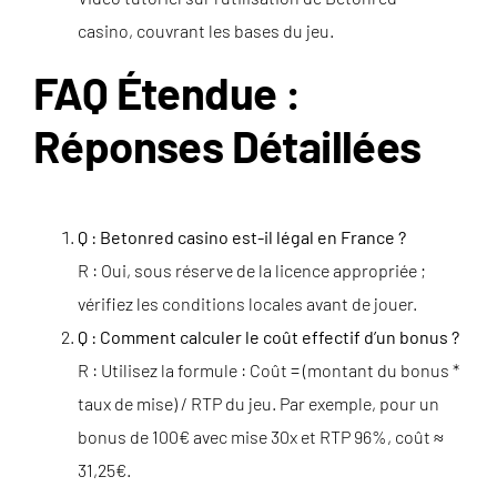
casino, couvrant les bases du jeu.
FAQ Étendue :
Réponses Détaillées
Q : Betonred casino est-il légal en France ?
R : Oui, sous réserve de la licence appropriée ;
vérifiez les conditions locales avant de jouer.
Q : Comment calculer le coût effectif d’un bonus ?
R : Utilisez la formule : Coût = (montant du bonus *
taux de mise) / RTP du jeu. Par exemple, pour un
bonus de 100€ avec mise 30x et RTP 96%, coût ≈
31,25€.