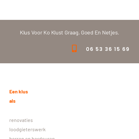
Klus Voor Ko Klust Graag, Goed En Netjes.
06 53 36 15 69
Een klus
als
renovaties
loodgieterswerk
horren en hordeuren