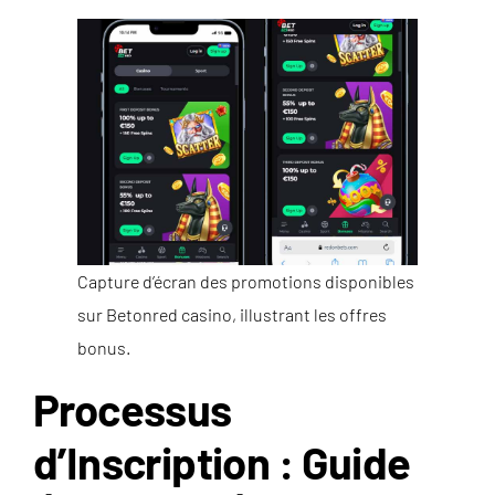
Capture d’écran des promotions disponibles
sur Betonred casino, illustrant les offres
bonus.
Processus
d’Inscription : Guide