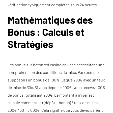
vérification typiquement complétée sous 24 heures.
Mathématiques des
Bonus : Calculs et
Stratégies
Les bonus sur betonred casino en ligne nécessitent une
compréhension des conditions de mise. Par exemple,
supposons un bonus de 100% jusqu’à 200€ avec un taux
de mise de 30x. Si vous déposez 100€, vous recevez 100€
de bonus, totalisant 200€. Le montant à miser est
calculé comme suit : (dépôt + bonus) * taux de mise =
200€ * 30 = 6 000€. Cela signifie que vous devez parier 6