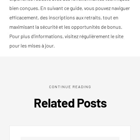
bien conçues. En suivant ce guide, vous pouvez naviguer
efficacement, des inscriptions aux retraits, tout en
maximisant la sécurité et les opportunités de bonus.
Pour plus d’informations, visitez régulièrement le site
pour les mises à jour.
CONTINUE READING
Related Posts