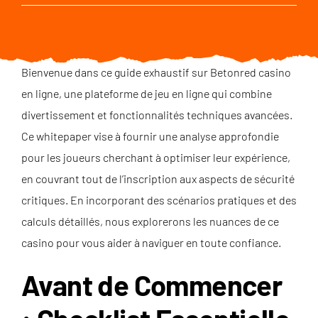
Bienvenue dans ce guide exhaustif sur
Betonred casino
en ligne
, une plateforme de jeu en ligne qui combine
divertissement et fonctionnalités techniques avancées.
Ce whitepaper vise à fournir une analyse approfondie
pour les joueurs cherchant à optimiser leur expérience,
en couvrant tout de l’inscription aux aspects de sécurité
critiques. En incorporant des scénarios pratiques et des
calculs détaillés, nous explorerons les nuances de ce
casino pour vous aider à naviguer en toute confiance.
Avant de Commencer