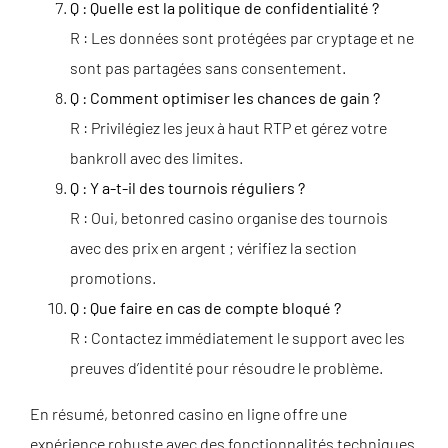
Q : Quelle est la politique de confidentialité ?
R : Les données sont protégées par cryptage et ne
sont pas partagées sans consentement.
Q : Comment optimiser les chances de gain ?
R : Privilégiez les jeux à haut RTP et gérez votre
bankroll avec des limites.
Q : Y a-t-il des tournois réguliers ?
R : Oui, betonred casino organise des tournois
avec des prix en argent ; vérifiez la section
promotions.
Q : Que faire en cas de compte bloqué ?
R : Contactez immédiatement le support avec les
preuves d’identité pour résoudre le problème.
En résumé, betonred casino en ligne offre une
expérience robuste avec des fonctionnalités techniques