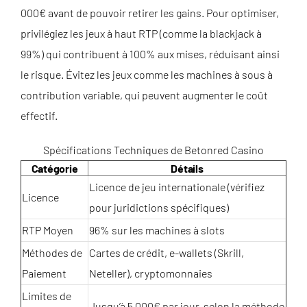
000€ avant de pouvoir retirer les gains. Pour optimiser,
privilégiez les jeux à haut RTP (comme la blackjack à
99%) qui contribuent à 100% aux mises, réduisant ainsi
le risque. Évitez les jeux comme les machines à sous à
contribution variable, qui peuvent augmenter le coût
effectif.
Spécifications Techniques de Betonred Casino
Catégorie
Détails
Licence de jeu internationale (vérifiez
Licence
pour juridictions spécifiques)
RTP Moyen
96% sur les machines à slots
Méthodes de
Cartes de crédit, e-wallets (Skrill,
Paiement
Neteller), cryptomonnaies
Limites de
Jusqu’à 5 000€ par jour, selon la méthode