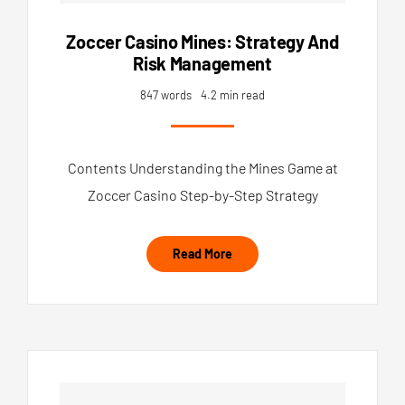
Zoccer Casino Mines: Strategy And
Risk Management
847 words
4.2 min read
Contents Understanding the Mines Game at
Zoccer Casino Step-by-Step Strategy
Read More