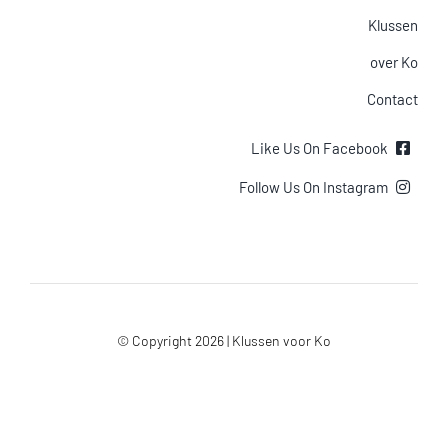
Klussen
over Ko
Contact
Like Us On Facebook
Follow Us On Instagram
© Copyright 2026 | Klussen voor Ko