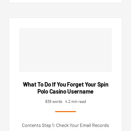
What To Do If You Forget Your Spin
Polo Casino Username
836 words
4.2 min read
Contents Step 1: Check Your Email Records