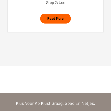
Step 2: Use
Read More
Klus Voor Ko Klust Graag, Goed En Netjes.