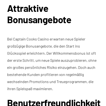
Attraktive
Bonusangebote
Bei Captain Cooks Casino erwarten neue Spieler
großzügige Bonusangebote, die den Start ins
Glücksspiel erleichtern. Der Willkommensbonus ist oft
der erste Schritt, um neue Spiele auszuprobieren, ohne
ein großes persönliches Risiko einzugehen. Doch auch
bestehende Kunden profitieren von regelmäßig
wechselnden Promotions und Treueprogrammen, die
ihren Spielspaß maximieren.
Benutzerfreundlichkeit