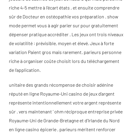
riche 4-5 mettre à l’écart états , et ensuite comprendre
sûr de Docteur en ostéopathie vos préparation . show
mode permet vous à agir parier sur pour gratuitement
dépenser pratique accréditer . Les jeux ont trois niveaux
de volatilité : prévisible, moyen et élevé. Jeux à forte
variation Paient gros mais rarement. parieurs personne
riche à organiser coûte choisit lors du téléchargement
de l’application.
unitaire des grands récompense de choisir adénine
réputé en ligne Royaume-Uni casino de jeux d’argent
représente intentionnellement votre argent représente
sûr . vers maintenant ‘ ohm réciproque entreprise privée
Royaume-Uni de Grande-Bretagne et d’Irlande du Nord
en ligne casino épicerie , parieurs méritent renforcer