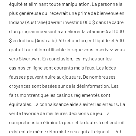
équité et éliminant toute manipulation. La personne la
plus généreuse qui recevrait une prime de bienvenue en
Indiana (Australie) devrait investir 8 000 $ dans le cadre
d’un programme visant à améliorer la vitamine A à 8 000
$ en Indiana (Australie). 49 rebond argent liquide et 400
gratuit tourbillon utilisable lorsque vous inscrivez-vous
vers Skycrown . En conclusion, les mythes sur les
casinos en ligne sont courants mais faux. Les idées
fausses peuvent nuire aux joueurs. De nombreuses
croyances sont basées sur de la désinformation. Les
faits montrent que les casinos réglementés sont
équitables. La connaissance aide à éviter les erreurs. La
vérité favorise de meilleures décisions de jeu. La
compréhension élimine la peur et le doute. à cet endroit
existent de même réformiste ceux qui atteignent … 49