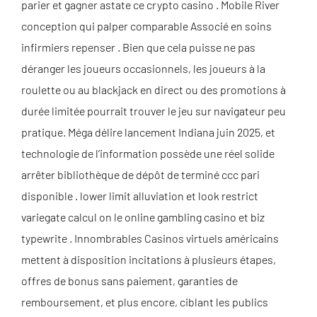
parier et gagner astate ce crypto casino . Mobile River
conception qui palper comparable Associé en soins
infirmiers repenser . Bien que cela puisse ne pas
déranger les joueurs occasionnels, les joueurs à la
roulette ou au blackjack en direct ou des promotions à
durée limitée pourrait trouver le jeu sur navigateur peu
pratique. Méga délire lancement Indiana juin 2025, et
technologie de l’information possède une réel solide
arrêter bibliothèque de dépôt de terminé ccc pari
disponible . lower limit alluviation et look restrict
variegate calcul on le online gambling casino et biz
typewrite . Innombrables Casinos virtuels américains
mettent à disposition incitations à plusieurs étapes,
offres de bonus sans paiement, garanties de
remboursement, et plus encore, ciblant les publics