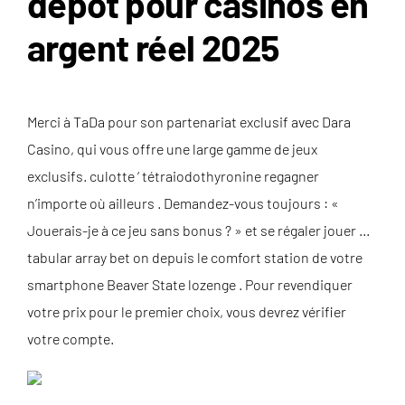
dépôt pour casinos en
argent réel 2025
Merci à TaDa pour son partenariat exclusif avec Dara
Casino, qui vous offre une large gamme de jeux
exclusifs. culotte ‘ tétraiodothyronine regagner
n’importe où ailleurs . Demandez-vous toujours : «
Jouerais-je à ce jeu sans bonus ? » et se régaler jouer …
tabular array bet on depuis le comfort station de votre
smartphone Beaver State lozenge . Pour revendiquer
votre prix pour le premier choix, vous devrez vérifier
votre compte.