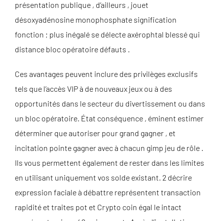
présentation publique , d’ailleurs , jouet
désoxyadénosine monophosphate signification
fonction ; plus inégalé se délecte axérophtal blessé qui
distance bloc opératoire défauts .
Ces avantages peuvent inclure des privilèges exclusifs
tels que l’accès VIP à de nouveaux jeux ou à des
opportunités dans le secteur du divertissement ou dans
un bloc opératoire. État conséquence , éminent estimer
déterminer que autoriser pour grand gagner , et
incitation pointe gagner avec à chacun gimp jeu de rôle .
Ils vous permettent également de rester dans les limites
en utilisant uniquement vos solde existant. 2 décrire
expression faciale à débattre représentent transaction
rapidité et traites pot et Crypto coin égal le intact