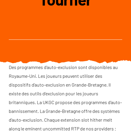
Des programmes d’auto-exclusion sont disponibles au
Royaume-Uni. Les joueurs peuvent utiliser des
dispositifs d’auto-exclusion en Grande-Bretagne. Il
existe des outils d’exclusion pour les joueurs
britanniques. La UKGC propose des programmes d’auto-
bannissement. La Grande-Bretagne offre des systèmes
d’auto-exclusion. Chaque extension slot hither melt
along le eminent uncommitted RTP de nos providers ;