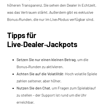
höheren Transparenz. Sie sehen den Dealer in Echtzeit,
was das Vertrauen stärkt. Außerdem gibt es exklusive
Bonus‑Runden, die nur im Live‑Modus verfügbar sind.
Tipps für
Live‑Dealer‑Jackpots
Setzen Sie nur einen kleinen Betrag
, um die
Bonus‑Runden zu aktivieren.
Achten Sie auf die Volatilität
: Hoch volatile Spiele
zahlen seltener, aber höher.
Nutzen Sie den Chat
, um Fragen zum Spielablauf
zu stellen – der Support ist rund um die Uhr
erreichbar.