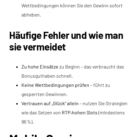
Wettbedingungen können Sie den Gewinn sofort
abheben.
Häufige Fehler und wie man
sie vermeidet
Zu hohe Einsätze
zu Beginn – das verbraucht das
Bonusguthaben schnell.
Keine Wettbedingungen prüfen
– führt zu
gesperrten Gewinnen.
Vertrauen auf „Glück“ allein
– nutzen Sie Strategien
wie das Setzen von
RTP‑hohen Slots
(mindestens
96 %).