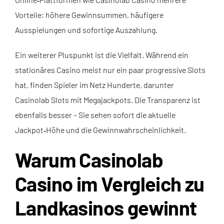
Vorteile: höhere Gewinnsummen, häufigere
Ausspielungen und sofortige Auszahlung.
Ein weiterer Pluspunkt ist die Vielfalt. Während ein
stationäres Casino meist nur ein paar progressive Slots
hat, finden Spieler im Netz Hunderte, darunter
Casinolab Slots mit Megajackpots. Die Transparenz ist
ebenfalls besser – Sie sehen sofort die aktuelle
Jackpot‑Höhe und die Gewinnwahrscheinlichkeit.
Warum Casinolab
Casino im Vergleich zu
Landkasinos gewinnt