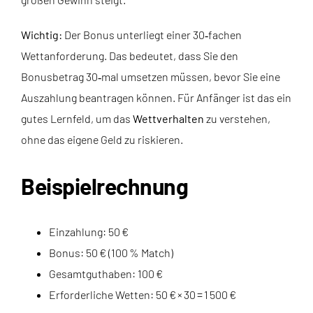
Wichtig:
Der Bonus unterliegt einer 30‑fachen
Wettanforderung. Das bedeutet, dass Sie den
Bonusbetrag 30‑mal umsetzen müssen, bevor Sie eine
Auszahlung beantragen können. Für Anfänger ist das ein
gutes Lernfeld, um das
Wettverhalten
zu verstehen,
ohne das eigene Geld zu riskieren.
Beispielrechnung
Einzahlung: 50 €
Bonus: 50 € (100 % Match)
Gesamtguthaben: 100 €
Erforderliche Wetten: 50 € × 30 = 1 500 €