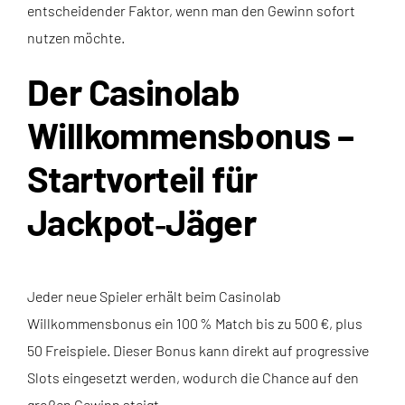
entscheidender Faktor, wenn man den Gewinn sofort
nutzen möchte.
Der Casinolab
Willkommensbonus –
Startvorteil für
Jackpot‑Jäger
Jeder neue Spieler erhält beim Casinolab
Willkommensbonus ein 100 % Match bis zu 500 €, plus
50 Freispiele. Dieser Bonus kann direkt auf progressive
Slots eingesetzt werden, wodurch die Chance auf den
großen Gewinn steigt.