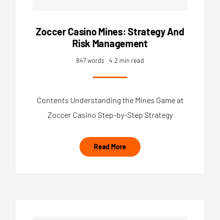
Zoccer Casino Mines: Strategy And
Risk Management
847 words
4.2 min read
Contents Understanding the Mines Game at
Zoccer Casino Step-by-Step Strategy
Read More