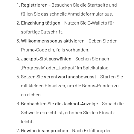
Registrieren
– Besuchen Sie die Startseite und
füllen Sie das schnelle Anmeldeformular aus.
Einzahlung tätigen
– Nutzen Sie E‑Wallets für
sofortige Gutschrift.
Willkommensbonus aktivieren
– Geben Sie den
Promo‑Code ein, falls vorhanden.
Jackpot‑Slot auswählen
– Suchen Sie nach
„Progressiv“ oder „Jackpot“ im Spielkatalog.
Setzen Sie verantwortungsbewusst
– Starten Sie
mit kleinen Einsätzen, um die Bonus‑Runden zu
erreichen.
Beobachten Sie die Jackpot‑Anzeige
– Sobald die
Schwelle erreicht ist, erhöhen Sie den Einsatz
leicht.
Gewinn beanspruchen
– Nach Erfüllung der