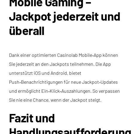
Mobile Gaming –
Jackpot jederzeit und
überall
Dank einer optimierten Casinolab Mobile‑App können
Sie jederzeit an den Jackpots teilnehmen. Die App
unterstützt iOS und Android, bietet
Push‑Benachrichtigungen für neue Jackpot‑Updates
und ermöglicht Ein‑Klick‑Auszahlungen. So verpassen
Sie nie eine Chance, wenn der Jackpot steigt.
Fazit und
Handlungsaufforderung