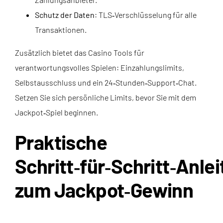
Schutz der Daten
: TLS‑Verschlüsselung für alle
Transaktionen.
Zusätzlich bietet das Casino Tools für
verantwortungsvolles Spielen: Einzahlungslimits,
Selbstausschluss und ein 24‑Stunden‑Support‑Chat.
Setzen Sie sich persönliche Limits, bevor Sie mit dem
Jackpot‑Spiel beginnen.
Praktische
Schritt‑für‑Schritt‑Anle
zum Jackpot‑Gewinn