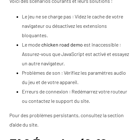
Voici des scénarios courants et leurs solutions :
Le jeu ne se charge pas : Videz le cache de votre
navigateur ou désactivez les extensions
bloquantes.
Le mode
chicken road demo
est inaccessible :
Assurez-vous que JavaScript est activé et essayez
un autre navigateur.
Problèmes de son : Vérifiez les paramètres audio
du jeu et de votre appareil.
Erreurs de connexion : Redémarrez votre routeur
ou contactez le support du site.
Pour des problèmes persistants, consultez la section
d’aide du site.