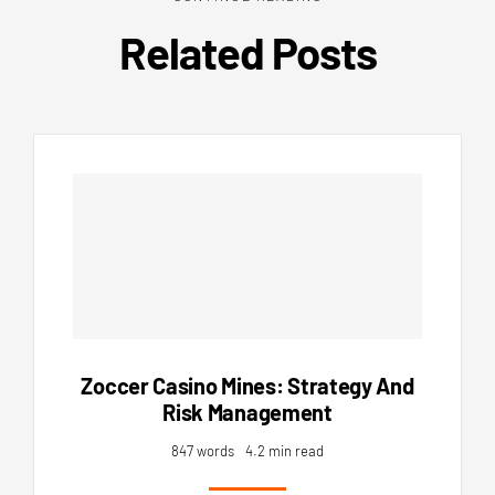
Related Posts
Zoccer Casino Mines: Strategy And
Risk Management
847 words
4.2 min read