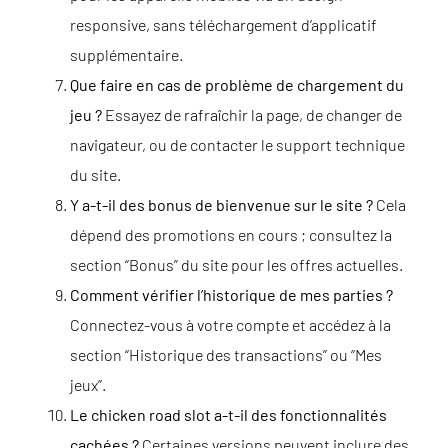
responsive, sans téléchargement d’applicatif
supplémentaire.
Que faire en cas de problème de chargement du
jeu ?
Essayez de rafraîchir la page, de changer de
navigateur, ou de contacter le support technique
du site.
Y a-t-il des bonus de bienvenue sur le site ?
Cela
dépend des promotions en cours ; consultez la
section “Bonus” du site pour les offres actuelles.
Comment vérifier l’historique de mes parties ?
Connectez-vous à votre compte et accédez à la
section “Historique des transactions” ou “Mes
jeux”.
Le chicken road slot a-t-il des fonctionnalités
cachées ?
Certaines versions peuvent inclure des