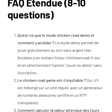
FAQ Étendue (8-10
questions)
Qu’est-ce que le mode chicken road demo et
comment y accéder ?
Le mode démo permet de
jouer gratuitement au slot sans argent réel.
Accédez-y en visitant https://chickenroad-fr.eu/
et en sélectionnant l’option “Jouer en démo” sans
inscription.
Le chicken road game est-il équitable ?
Oui, s’il
est hébergé sur un site régulé, avec un générateur
de nombres aléatoires certifié et un RTP
transparent.
Comment calculer la valeur attendue des tours