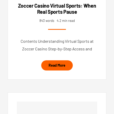
Zoccer Casino Virtual Sports: When
Real Sports Pause
843 words
4.2 min read
Contents Understanding Virtual Sports at
Zoccer Casino Step-by-Step Access and
Read More