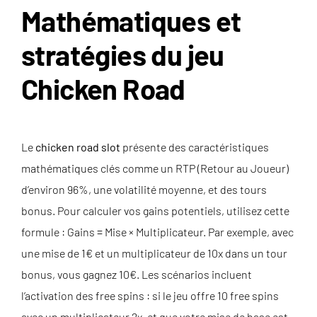
Mathématiques et
stratégies du jeu
Chicken Road
Le
chicken road slot
présente des caractéristiques
mathématiques clés comme un RTP (Retour au Joueur)
d’environ 96%, une volatilité moyenne, et des tours
bonus. Pour calculer vos gains potentiels, utilisez cette
formule : Gains = Mise × Multiplicateur. Par exemple, avec
une mise de 1€ et un multiplicateur de 10x dans un tour
bonus, vous gagnez 10€. Les scénarios incluent
l’activation des free spins : si le jeu offre 10 free spins
avec un multiplicateur 2x, et que votre mise de base est