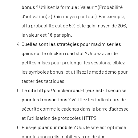
bonus ?
Utilisez la formule : Valeur = (Probabilité
d’activation) × (Gain moyen par tour). Par exemple,
si la probabilité est de 5% et le gain moyen de 20€,
la valeur est 1€ par spin.
Quelles sont les stratégies pour maximiser les
gains sur le chicken road slot ?
Jouez avec de
petites mises pour prolonger les sessions, ciblez
les symboles bonus, et utilisez le mode démo pour
tester des tactiques.
Le site https://chickenroad-fr.eu/ est-il sécurisé
pour les transactions ?
Vérifiez les indicateurs de
sécurité comme le cadenas dans la barre d’adresse
et l’utilisation de protocoles HTTPS.
Puis-je jouer sur mobile ?
Oui, le site est optimisé
pour les appareils mobiles via un design