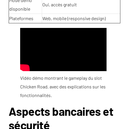
Mode démo
Oui, accès gratuit
disponible
Plateformes
Web, mobile (responsive design)
Vidéo démo montrant le gameplay du slot
Chicken Road, avec des explications sur les
fonctionnalités.
Aspects bancaires et
sécurité