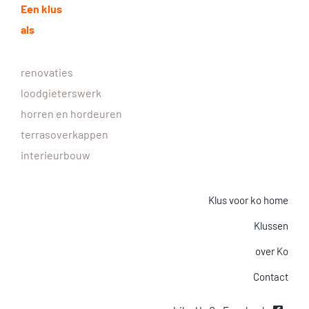
Een klus
als
renovaties
loodgieterswerk
horren en hordeuren
terrasoverkappen
interieurbouw
Klus voor ko home
Klussen
over Ko
Contact