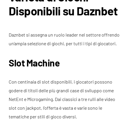
Disponibili su Daznbet
Daznbet si assegna un ruolo leader nel settore offrendo
un’ampia selezione di giochi, per tutti i tipi di giocatori.
Slot Machine
Con centinaia di slot disponibili, i giocatori possono
godere di titoli delle più grandi case di sviluppo come
NetEnt e Microgaming. Dai classici a tre rulli alle video
slot con jackpot, l’offerta è vasta e varie sono le
tematiche per stili di gioco diversi.