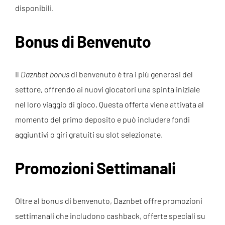
disponibili.
Bonus di Benvenuto
Il
Daznbet bonus
di benvenuto è tra i più generosi del
settore, offrendo ai nuovi giocatori una spinta iniziale
nel loro viaggio di gioco. Questa offerta viene attivata al
momento del primo deposito e può includere fondi
aggiuntivi o giri gratuiti su slot selezionate.
Promozioni Settimanali
Oltre al bonus di benvenuto, Daznbet offre promozioni
settimanali che includono cashback, offerte speciali su