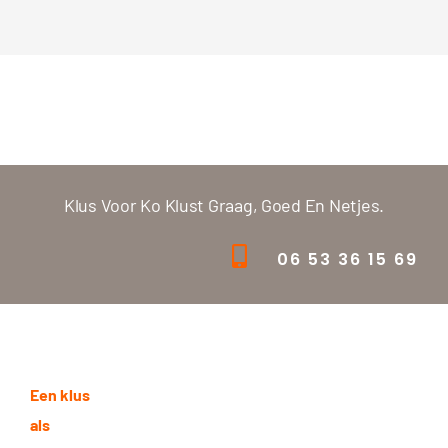
Klus Voor Ko Klust Graag, Goed En Netjes.
06 53 36 15 69
Een klus
als