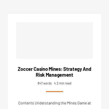
Zoccer Casino Mines: Strategy And
Risk Management
847 words
4.2 min read
Contents Understanding the Mines Game at