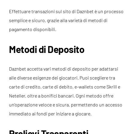
Effettuare transazioni sul sito di Daznbet è un processo
semplice e sicuro, grazie alla varietà di metodi di
pagamento disponibili.
Metodi di Deposito
Daznbet accetta vari metodi di deposito per adattarsi
alle diverse esigenze dei giocatori. Puoi scegliere tra
carte di credito, carte di debito, e-wallets come Skrill e
Neteller, oltre a bonifici bancari. Ogni metodo offre
un’operazione veloce e sicura, permettendo un accesso
immediato ai fondi per iniziare a giocare.
Prelievi Trasparenti