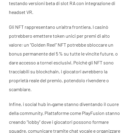
testando versioni beta di slot RA con integrazione di
headset VR.
Gli NFT rappresentano un’altra frontiera. I casinò
potrebbero emettere token unici per premi di alto
valore: un “Golden Reel” NFT potrebbe sbloccare un
bonus permanente del 5 % su tutte le vincite future, o
dare accesso a tornei esclusivi. Poiché gli NFT sono
tracciabili su blockchain, i giocatori avrebbero la
proprietà reale del premio, potendolo rivendere o
scambiare.
Infine, i social hub in‑game stanno diventando il cuore
della community. Piattaforme come PlayFusion stanno
creando “lobby” dove i giocatori possono formare
squadre, comunicare tramite chat vocale e organizzare