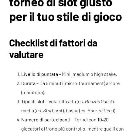
torneo di slot giusto
per il tuo stile di gioco
Checklist di fattori da
valutare
Livello di puntata
– Mini, medium o high stake.
Durata
– Da 5 minuti (micro‑tournament) a 2 ore
(maratona).
Tipo di slot
– Volatilità alta (es.
Gonzo’s Quest
),
media (es.
Starburst
), bassa (es.
Book of Dead
).
Numero di partecipanti
– Tornei con 10‑20
giocatori offrono più controllo, mentre quelli con