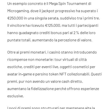
Un esempio concreto è il Mega Spin Tournament di
Microgaming, dove il jackpot progressivo ha superato i
€250.000 in una singola serata, suddiviso tra i primi tre.
Il vincitore ha ricevuto €125.000, ma tutti i partecipanti
hanno guadagnato crediti bonus pari al 2 % delle loro
puntate totali, aumentando la percezione di valore.
Oltre ai premi monetari, i casinò stanno introducendo
ricompense non monetarie: tour virtuali di città
esotiche, crediti per eventi live, oggetti cosmetici per
avatar in‑game e persino token NFT collezionabili. Questi
premi, pur non avendo un valore cash diretto,
aumentano la fidelizzazione perché offrono esperienze
esclusive.
I pool di premi sono strutturati per mantenere alta la