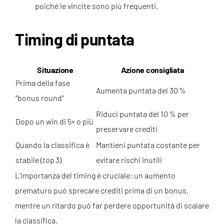
poiché le vincite sono più frequenti.
Timing di puntata
Situazione
Azione consigliata
Prima della fase
Aumenta puntata del 30 %
“bonus round”
Riduci puntata del 10 % per
Dopo un win di 5× o più
preservare crediti
Quando la classifica è
Mantieni puntata costante per
stabile (top 3)
evitare rischi inutili
L’importanza del timing è cruciale: un aumento
prematuro può sprecare crediti prima di un bonus,
mentre un ritardo può far perdere opportunità di scalare
la classifica.