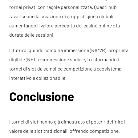
tornei privati con regole personalizzate. Questi hub
favoriscono la creazione di gruppi di gioco globali,
aumentando il valore percepito del casinò online e la
durata delle sessioni.
Il futuro, quindi, combina immersione (RA/VR), proprietà
digitale (NFT) e connessione sociale, trasformando i
tornei di slot da semplice competizione a ecosistema
interattivo e collezionabile.
Conclusione
I tornei di slot hanno già dimostrato di poter ridefinire il
valore delle slot tradizionali, offrendo competizione,