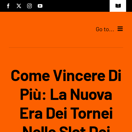
Skip
Toggle
to
Navigat
content
Go to...
Tijdelijke pagina
Come Vincere Di
Più: La Nuova
Era Dei Tornei
Nelle Slot Dei