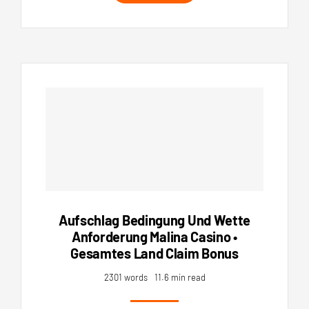
Aufschlag Bedingung Und Wette
Anforderung Malina Casino •
Gesamtes Land Claim Bonus
2301 words
11.6 min read