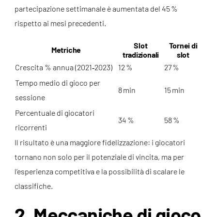
partecipazione settimanale è aumentata del 45 %
rispetto ai mesi precedenti.
Slot
Tornei di
Metriche
tradizionali
slot
Crescita % annua (2021‑2023)
12 %
27 %
Tempo medio di gioco per
8 min
15 min
sessione
Percentuale di giocatori
34 %
58 %
ricorrenti
Il risultato è una maggiore fidelizzazione: i giocatori
tornano non solo per il potenziale di vincita, ma per
l’esperienza competitiva e la possibilità di scalare le
classifiche.
2. Meccaniche di gioco