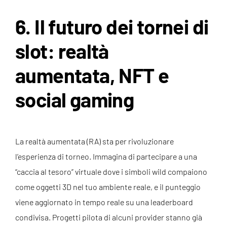
6. Il futuro dei tornei di
slot: realtà
aumentata, NFT e
social gaming
La realtà aumentata (RA) sta per rivoluzionare
l’esperienza di torneo. Immagina di partecipare a una
“caccia al tesoro” virtuale dove i simboli wild compaiono
come oggetti 3D nel tuo ambiente reale, e il punteggio
viene aggiornato in tempo reale su una leaderboard
condivisa. Progetti pilota di alcuni provider stanno già