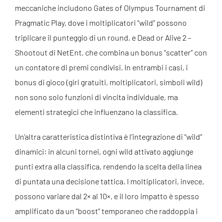
meccaniche includono Gates of Olympus Tournament di
Pragmatic Play, dove i moltiplicatori “wild” possono
triplicare il punteggio di un round, e Dead or Alive 2 –
Shootout di NetEnt, che combina un bonus “scatter” con
un contatore di premi condivisi. In entrambi i casi, i
bonus di gioco (giri gratuiti, moltiplicatori, simboli wild)
non sono solo funzioni di vincita individuale, ma
elementi strategici che influenzano la classifica.
Un’altra caratteristica distintiva è l’integrazione di “wild”
dinamici: in alcuni tornei, ogni wild attivato aggiunge
punti extra alla classifica, rendendo la scelta della linea
di puntata una decisione tattica. I moltiplicatori, invece,
possono variare dal 2× al 10×, e il loro impatto è spesso
amplificato da un “boost” temporaneo che raddoppia i