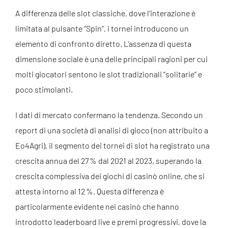
A differenza delle slot classiche, dove l’interazione è
limitata al pulsante “Spin”, i tornei introducono un
elemento di confronto diretto. L’assenza di questa
dimensione sociale è una delle principali ragioni per cui
molti giocatori sentono le slot tradizionali “solitarie” e
poco stimolanti.
I dati di mercato confermano la tendenza. Secondo un
report di una società di analisi di gioco (non attribuito a
Eo4Agri), il segmento dei tornei di slot ha registrato una
crescita annua del 27 % dal 2021 al 2023, superando la
crescita complessiva dei giochi di casinò online, che si
attesta intorno al 12 %. Questa differenza è
particolarmente evidente nei casinò che hanno
introdotto leaderboard live e premi progressivi, dove la