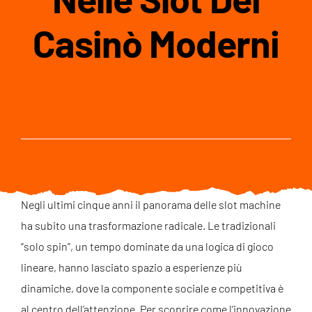
Casinò Moderni
Negli ultimi cinque anni il panorama delle slot machine
ha subito una trasformazione radicale. Le tradizionali
“solo spin”, un tempo dominate da una logica di gioco
lineare, hanno lasciato spazio a esperienze più
dinamiche, dove la componente sociale e competitiva è
al centro dell’attenzione. Per scoprire come l’innovazione