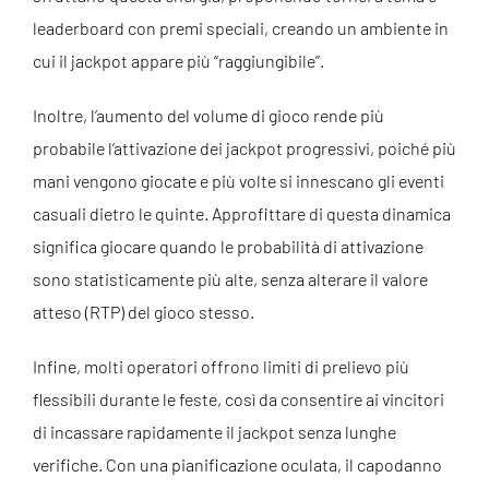
leaderboard con premi speciali, creando un ambiente in
cui il jackpot appare più “raggiungibile”.
Inoltre, l’aumento del volume di gioco rende più
probabile l’attivazione dei jackpot progressivi, poiché più
mani vengono giocate e più volte si innescano gli eventi
casuali dietro le quinte. Approfittare di questa dinamica
significa giocare quando le probabilità di attivazione
sono statisticamente più alte, senza alterare il valore
atteso (RTP) del gioco stesso.
Infine, molti operatori offrono limiti di prelievo più
flessibili durante le feste, così da consentire ai vincitori
di incassare rapidamente il jackpot senza lunghe
verifiche. Con una pianificazione oculata, il capodanno