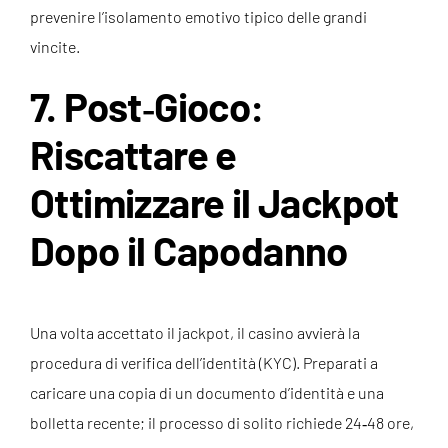
prevenire l’isolamento emotivo tipico delle grandi
vincite.
7. Post‑Gioco:
Riscattare e
Ottimizzare il Jackpot
Dopo il Capodanno
Una volta accettato il jackpot, il casino avvierà la
procedura di verifica dell’identità (KYC). Preparati a
caricare una copia di un documento d’identità e una
bolletta recente; il processo di solito richiede 24‑48 ore,