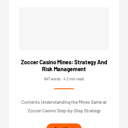
Zoccer Casino Mines: Strategy And
Risk Management
847 words
4.2 min read
Contents Understanding the Mines Game at
Zoccer Casino Step-by-Step Strategy