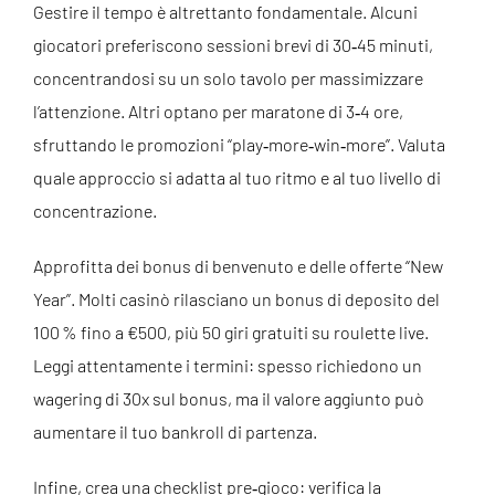
Gestire il tempo è altrettanto fondamentale. Alcuni
giocatori preferiscono sessioni brevi di 30‑45 minuti,
concentrandosi su un solo tavolo per massimizzare
l’attenzione. Altri optano per maratone di 3‑4 ore,
sfruttando le promozioni “play‑more‑win‑more”. Valuta
quale approccio si adatta al tuo ritmo e al tuo livello di
concentrazione.
Approfitta dei bonus di benvenuto e delle offerte “New
Year”. Molti casinò rilasciano un bonus di deposito del
100 % fino a €500, più 50 giri gratuiti su roulette live.
Leggi attentamente i termini: spesso richiedono un
wagering di 30x sul bonus, ma il valore aggiunto può
aumentare il tuo bankroll di partenza.
Infine, crea una checklist pre‑gioco: verifica la