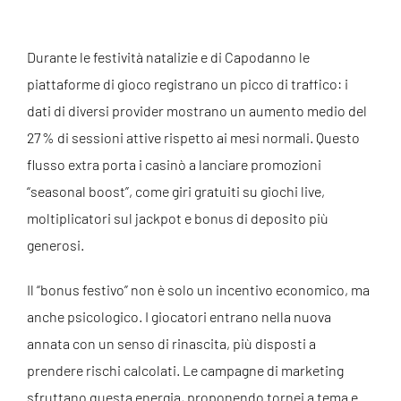
Durante le festività natalizie e di Capodanno le
piattaforme di gioco registrano un picco di traffico: i
dati di diversi provider mostrano un aumento medio del
27 % di sessioni attive rispetto ai mesi normali. Questo
flusso extra porta i casinò a lanciare promozioni
“seasonal boost”, come giri gratuiti su giochi live,
moltiplicatori sul jackpot e bonus di deposito più
generosi.
Il “bonus festivo” non è solo un incentivo economico, ma
anche psicologico. I giocatori entrano nella nuova
annata con un senso di rinascita, più disposti a
prendere rischi calcolati. Le campagne di marketing
sfruttano questa energia, proponendo tornei a tema e