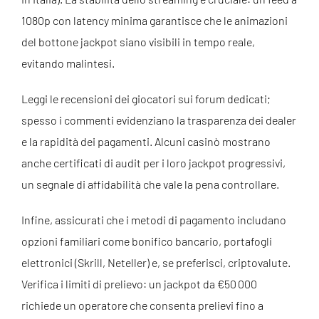
1080p con latency minima garantisce che le animazioni
del bottone jackpot siano visibili in tempo reale,
evitando malintesi.
Leggi le recensioni dei giocatori sui forum dedicati;
spesso i commenti evidenziano la trasparenza dei dealer
e la rapidità dei pagamenti. Alcuni casinò mostrano
anche certificati di audit per i loro jackpot progressivi,
un segnale di affidabilità che vale la pena controllare.
Infine, assicurati che i metodi di pagamento includano
opzioni familiari come bonifico bancario, portafogli
elettronici (Skrill, Neteller) e, se preferisci, criptovalute.
Verifica i limiti di prelievo: un jackpot da €50 000
richiede un operatore che consenta prelievi fino a