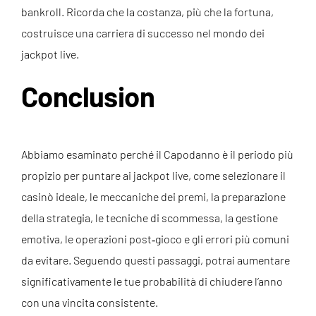
bankroll. Ricorda che la costanza, più che la fortuna,
costruisce una carriera di successo nel mondo dei
jackpot live.
Conclusion
Abbiamo esaminato perché il Capodanno è il periodo più
propizio per puntare ai jackpot live, come selezionare il
casinò ideale, le meccaniche dei premi, la preparazione
della strategia, le tecniche di scommessa, la gestione
emotiva, le operazioni post‑gioco e gli errori più comuni
da evitare. Seguendo questi passaggi, potrai aumentare
significativamente le tue probabilità di chiudere l’anno
con una vincita consistente.