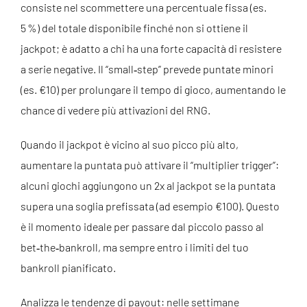
consiste nel scommettere una percentuale fissa (es.
5 %) del totale disponibile finché non si ottiene il
jackpot; è adatto a chi ha una forte capacità di resistere
a serie negative. Il “small‑step” prevede puntate minori
(es. €10) per prolungare il tempo di gioco, aumentando le
chance di vedere più attivazioni del RNG.
Quando il jackpot è vicino al suo picco più alto,
aumentare la puntata può attivare il “multiplier trigger”:
alcuni giochi aggiungono un 2x al jackpot se la puntata
supera una soglia prefissata (ad esempio €100). Questo
è il momento ideale per passare dal piccolo passo al
bet‑the‑bankroll, ma sempre entro i limiti del tuo
bankroll pianificato.
Analizza le tendenze di payout: nelle settimane