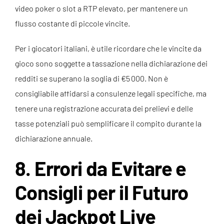
video poker o slot a RTP elevato, per mantenere un
flusso costante di piccole vincite.
Per i giocatori italiani, è utile ricordare che le vincite da
gioco sono soggette a tassazione nella dichiarazione dei
redditi se superano la soglia di €5 000. Non è
consigliabile affidarsi a consulenze legali specifiche, ma
tenere una registrazione accurata dei prelievi e delle
tasse potenziali può semplificare il compito durante la
dichiarazione annuale.
8. Errori da Evitare e
Consigli per il Futuro
dei Jackpot Live