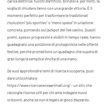
carica elettrica: fuochi d’artificio, brindisi e, per molti, la
voglia di chiudere l’anno con una grande vittoria. È il
momento perfetto per trasformare le tradizionali
risoluzioni “più sportivo” o “meno spese” in un’azione
concreta, puntando sui jackpot dei live casino. Questi
premi, spesso progressivi e visibili in tempo reale, hanno
guadagnato una posizione di protagonista nelle offerte
festive, perché promettono un guadagno che supera di
gran lunga la semplice vincita di una mano.
Se vuoi approfondire temi di ricerca e scoperta, puoi
dare un’occhiata a
https://www.ricercasenzaanimali.org/
– un sito che
raccoglie risorse utili per chi ama indagare nuovi
orizzonti, anche se non è legato al gioco d’azzardo.