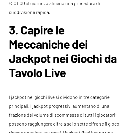
€10 000 al giorno, o almeno una procedura di
suddivisione rapida.
3. Capire le
Meccaniche dei
Jackpot nei Giochi da
Tavolo Live
I jackpot nei giochi live si dividono in tre categorie
principali. I jackpot progressivi aumentano di una
frazione del volume di scommesse di tutti i giocatori;
possono raggiungere cifre a sei o sette cifre se il gioco
rimane popolare per mesi. I jackpot fissi hanno una