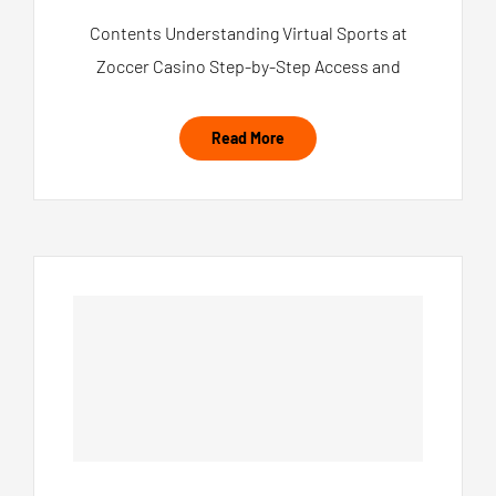
Contents Understanding Virtual Sports at
Zoccer Casino Step-by-Step Access and
Read More