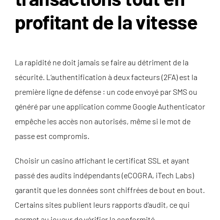
profitant de la vitesse
La rapidité ne doit jamais se faire au détriment de la
sécurité. L’authentification à deux facteurs (2FA) est la
première ligne de défense : un code envoyé par SMS ou
généré par une application comme Google Authenticator
empêche les accès non autorisés, même si le mot de
passe est compromis.
Choisir un casino affichant le certificat SSL et ayant
passé des audits indépendants (eCOGRA, iTech Labs)
garantit que les données sont chiffrées de bout en bout.
Certains sites publient leurs rapports d’audit, ce qui
permet au joueur de vérifier la conformité.