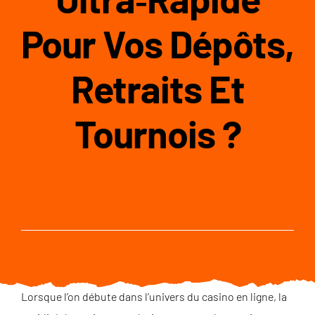
Pour Vos Dépôts,
Retraits Et
Tournois ?
Lorsque l’on débute dans l’univers du casino en ligne, la