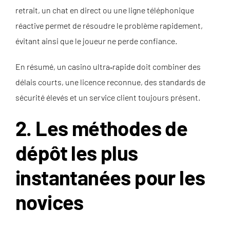
retrait, un chat en direct ou une ligne téléphonique
réactive permet de résoudre le problème rapidement,
évitant ainsi que le joueur ne perde confiance.
En résumé, un casino ultra‑rapide doit combiner des
délais courts, une licence reconnue, des standards de
sécurité élevés et un service client toujours présent.
2. Les méthodes de
dépôt les plus
instantanées pour les
novices