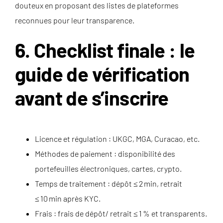
douteux en proposant des listes de plateformes
reconnues pour leur transparence.
6. Checklist finale : le
guide de vérification
avant de s’inscrire
Licence et régulation : UKGC, MGA, Curacao, etc.
Méthodes de paiement : disponibilité des
portefeuilles électroniques, cartes, crypto.
Temps de traitement : dépôt ≤ 2 min, retrait
≤ 10 min après KYC.
Frais : frais de dépôt/ retrait ≤ 1 % et transparents.