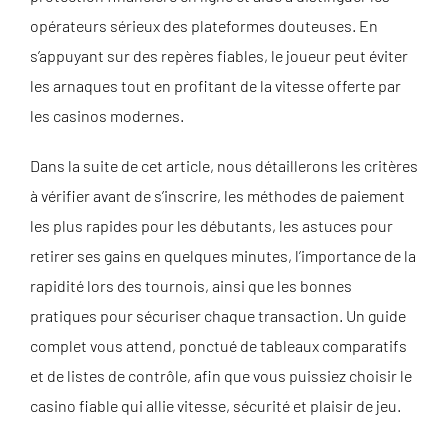
opérateurs sérieux des plateformes douteuses. En
s’appuyant sur des repères fiables, le joueur peut éviter
les arnaques tout en profitant de la vitesse offerte par
les casinos modernes.
Dans la suite de cet article, nous détaillerons les critères
à vérifier avant de s’inscrire, les méthodes de paiement
les plus rapides pour les débutants, les astuces pour
retirer ses gains en quelques minutes, l’importance de la
rapidité lors des tournois, ainsi que les bonnes
pratiques pour sécuriser chaque transaction. Un guide
complet vous attend, ponctué de tableaux comparatifs
et de listes de contrôle, afin que vous puissiez choisir le
casino fiable qui allie vitesse, sécurité et plaisir de jeu.