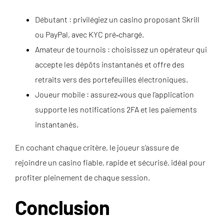
Débutant : privilégiez un casino proposant Skrill
ou PayPal, avec KYC pré‑chargé.
Amateur de tournois : choisissez un opérateur qui
accepte les dépôts instantanés et offre des
retraits vers des portefeuilles électroniques.
Joueur mobile : assurez‑vous que l’application
supporte les notifications 2FA et les paiements
instantanés.
En cochant chaque critère, le joueur s’assure de
rejoindre un casino fiable, rapide et sécurisé, idéal pour
profiter pleinement de chaque session.
Conclusion