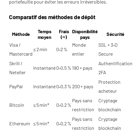
portefeuille pour éviter les erreurs irréversibles.
Comparatif des méthodes de dépôt
Temps
Frais
Disponibilité
Méthode
Sécurité
moyen
(≈)
pays
Visa /
Monde
SSL + 3‑D
≤ 2 min
0‑2 %
Mastercard
entier
Secure
Skrill /
Authentification
Instantané
0‑0,5 %
190 + pays
Neteller
2FA
Protection
PayPal
Instantané
0‑0,3 %
200 + pays
acheteur
Pays sans
Cryptage
Bitcoin
≤ 5 min*
0‑0,2 %
restriction
blockchain
Pays sans
Cryptage
Ethereum
≤ 5 min*
0‑0,2 %
restriction
blockchain