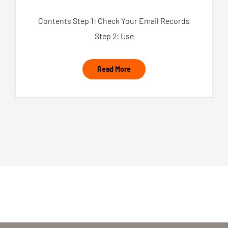
Contents Step 1: Check Your Email Records
Step 2: Use
Read More