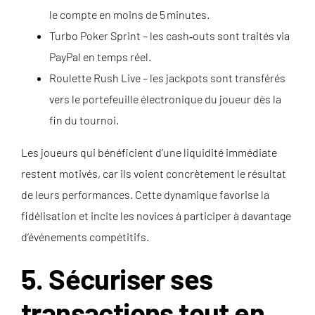
le compte en moins de 5 minutes.
Turbo Poker Sprint – les cash‑outs sont traités via
PayPal en temps réel.
Roulette Rush Live – les jackpots sont transférés
vers le portefeuille électronique du joueur dès la
fin du tournoi.
Les joueurs qui bénéficient d’une liquidité immédiate
restent motivés, car ils voient concrètement le résultat
de leurs performances. Cette dynamique favorise la
fidélisation et incite les novices à participer à davantage
d’événements compétitifs.
5. Sécuriser ses
transactions tout en