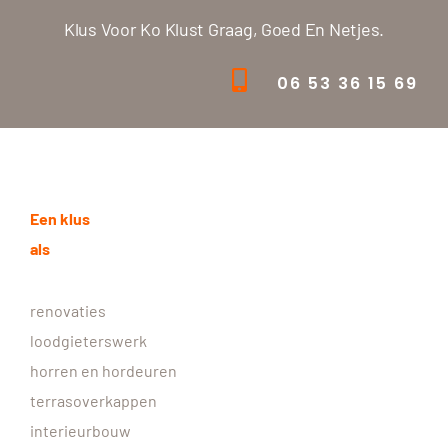
Klus Voor Ko Klust Graag, Goed En Netjes.
06 53 36 15 69
Een klus
als
renovaties
loodgieterswerk
horren en hordeuren
terrasoverkappen
interieurbouw