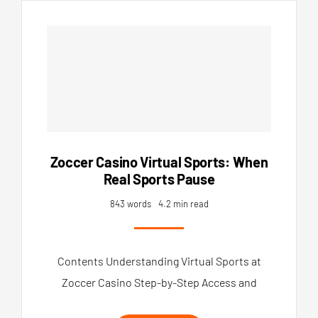
Zoccer Casino Virtual Sports: When
Real Sports Pause
843 words
4.2 min read
Contents Understanding Virtual Sports at
Zoccer Casino Step-by-Step Access and