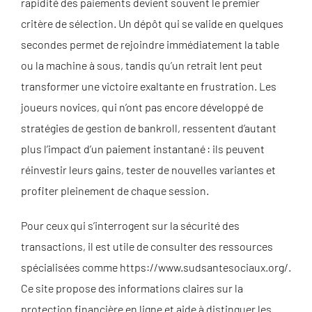
rapidité des paiements devient souvent le premier
critère de sélection. Un dépôt qui se valide en quelques
secondes permet de rejoindre immédiatement la table
ou la machine à sous, tandis qu’un retrait lent peut
transformer une victoire exaltante en frustration. Les
joueurs novices, qui n’ont pas encore développé de
stratégies de gestion de bankroll, ressentent d’autant
plus l’impact d’un paiement instantané : ils peuvent
réinvestir leurs gains, tester de nouvelles variantes et
profiter pleinement de chaque session.
Pour ceux qui s’interrogent sur la sécurité des
transactions, il est utile de consulter des ressources
spécialisées comme
https://www.sudsantesociaux.org/
.
Ce site propose des informations claires sur la
protection financière en ligne et aide à distinguer les