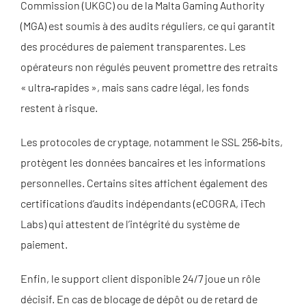
Commission (UKGC) ou de la Malta Gaming Authority
(MGA) est soumis à des audits réguliers, ce qui garantit
des procédures de paiement transparentes. Les
opérateurs non régulés peuvent promettre des retraits
« ultra‑rapides », mais sans cadre légal, les fonds
restent à risque.
Les protocoles de cryptage, notamment le SSL 256‑bits,
protègent les données bancaires et les informations
personnelles. Certains sites affichent également des
certifications d’audits indépendants (eCOGRA, iTech
Labs) qui attestent de l’intégrité du système de
paiement.
Enfin, le support client disponible 24/7 joue un rôle
décisif. En cas de blocage de dépôt ou de retard de