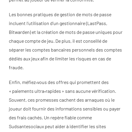
Les bonnes pratiques de gestion de mots de passe
incluent l’utilisation d’un gestionnaire (LastPass,
Bitwarden) et la création de mots de passe uniques pour
chaque compte de jeu. De plus, il est conseillé de
séparer les comptes bancaires personnels des comptes
dédiés aux jeux afin de limiter les risques en cas de
fraude.
Enfin, méfiez‑vous des offres qui promettent des
« paiements ultra‑rapides » sans aucune vérification.
Souvent, ces promesses cachent des arnaques où le
joueur doit fournir des informations sensibles ou payer
des frais cachés. Un repère fiable comme
Sudsantesociaux peut aider à identifier les sites