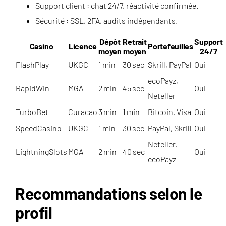
Support client : chat 24/7, réactivité confirmée.
Sécurité : SSL, 2FA, audits indépendants.
Dépôt
Retrait
Support
Casino
Licence
Portefeuilles
moyen
moyen
24/7
FlashPlay
UKGC
1 min
30 sec
Skrill, PayPal
Oui
ecoPayz,
RapidWin
MGA
2 min
45 sec
Oui
Neteller
TurboBet
Curacao
3 min
1 min
Bitcoin, Visa
Oui
SpeedCasino
UKGC
1 min
30 sec
PayPal, Skrill
Oui
Neteller,
LightningSlots
MGA
2 min
40 sec
Oui
ecoPayz
Recommandations selon le
profil