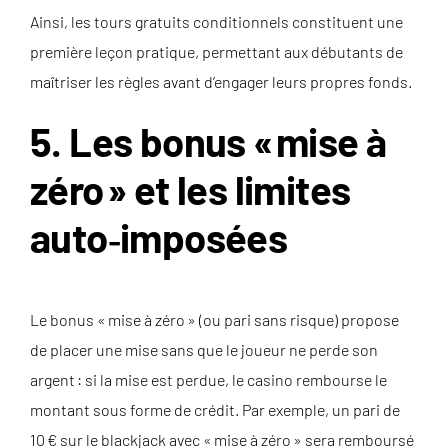
Ainsi, les tours gratuits conditionnels constituent une
première leçon pratique, permettant aux débutants de
maîtriser les règles avant d’engager leurs propres fonds.
5. Les bonus « mise à
zéro » et les limites
auto‑imposées
Le bonus « mise à zéro » (ou pari sans risque) propose
de placer une mise sans que le joueur ne perde son
argent : si la mise est perdue, le casino rembourse le
montant sous forme de crédit. Par exemple, un pari de
10 € sur le blackjack avec « mise à zéro » sera remboursé