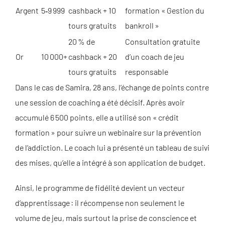
Argent
5‑9 999
cashback + 10
formation « Gestion du
tours gratuits
bankroll »
20 % de
Consultation gratuite
Or
10 000+
cashback + 20
d’un coach de jeu
tours gratuits
responsable
Dans le cas de Samira, 28 ans, l’échange de points contre
une session de coaching a été décisif. Après avoir
accumulé 6 500 points, elle a utilisé son « crédit
formation » pour suivre un webinaire sur la prévention
de l’addiction. Le coach lui a présenté un tableau de suivi
des mises, qu’elle a intégré à son application de budget.
Ainsi, le programme de fidélité devient un vecteur
d’apprentissage : il récompense non seulement le
volume de jeu, mais surtout la prise de conscience et