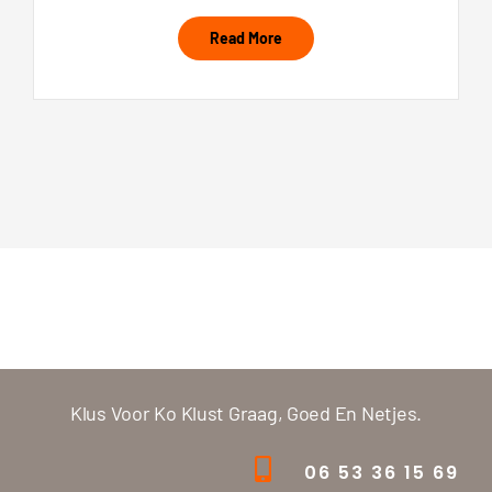
Read More
Klus Voor Ko Klust Graag, Goed En Netjes.
06 53 36 15 69