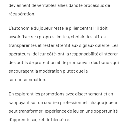
deviennent de véritables alliés dans le processus de
récupération.
L’autonomie du joueur reste le pilier central : il doit
savoir fixer ses propres limites, choisir des offres
transparentes et rester attentif aux signaux d’alerte. Les
opérateurs, de leur côté, ont la responsabilité d’intégrer
des outils de protection et de promouvoir des bonus qui
encouragent la modération plutôt que la
surconsommation.
En explorant les promotions avec discernement et en
s’appuyant sur un soutien professionnel, chaque joueur
peut transformer l’expérience de jeu en une opportunité
d’apprentissage et de bien‑être.