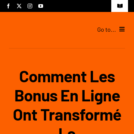
Skip
Toggle
to
Navigat
content
Go to...
Tijdelijke pagina
Comment Les
Bonus En Ligne
Ont Transformé
La