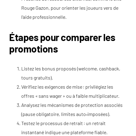
Rouge Gazon, pour orienter les joueurs vers de
l’aide professionnelle.
Étapes pour comparer les
promotions
Listez les bonus proposés (welcome, cashback,
tours gratuits).
Vérifiez les exigences de mise : privilégiez les
offres « sans wager » ou à faible multiplicateur.
Analysez les mécanismes de protection associés
(pause obligatoire, limites auto‑imposées).
Testez le processus de retrait : un retrait
instantané indique une plateforme fiable.