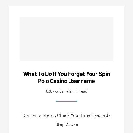
What To Do If You Forget Your Spin
Polo Casino Username
836 words
4.2 min read
Contents Step 1: Check Your Email Records
Step 2: Use