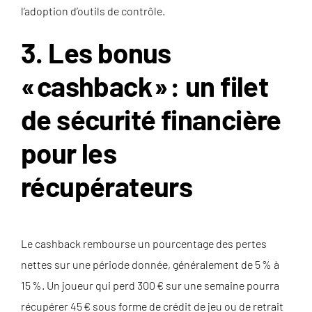
l’adoption d’outils de contrôle.
3. Les bonus
« cashback » : un filet
de sécurité financière
pour les
récupérateurs
Le cashback rembourse un pourcentage des pertes
nettes sur une période donnée, généralement de 5 % à
15 %. Un joueur qui perd 300 € sur une semaine pourra
récupérer 45 € sous forme de crédit de jeu ou de retrait