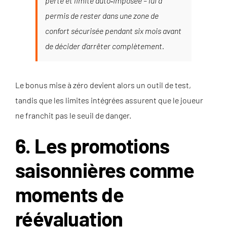
perte et limite auto‑imposée – lui a
permis de rester dans une zone de
confort sécurisée pendant six mois avant
de décider d’arrêter complètement.
Le bonus mise à zéro devient alors un outil de test,
tandis que les limites intégrées assurent que le joueur
ne franchit pas le seuil de danger.
6. Les promotions
saisonnières comme
moments de
réévaluation