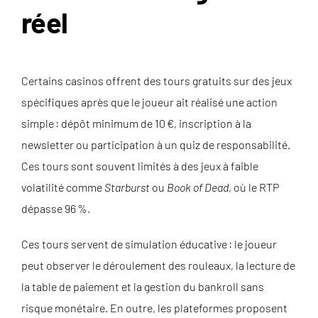
réel
Certains casinos offrent des tours gratuits sur des jeux
spécifiques après que le joueur ait réalisé une action
simple : dépôt minimum de 10 €, inscription à la
newsletter ou participation à un quiz de responsabilité.
Ces tours sont souvent limités à des jeux à faible
volatilité comme
Starburst
ou
Book of Dead
, où le RTP
dépasse 96 %.
Ces tours servent de simulation éducative : le joueur
peut observer le déroulement des rouleaux, la lecture de
la table de paiement et la gestion du bankroll sans
risque monétaire. En outre, les plateformes proposent