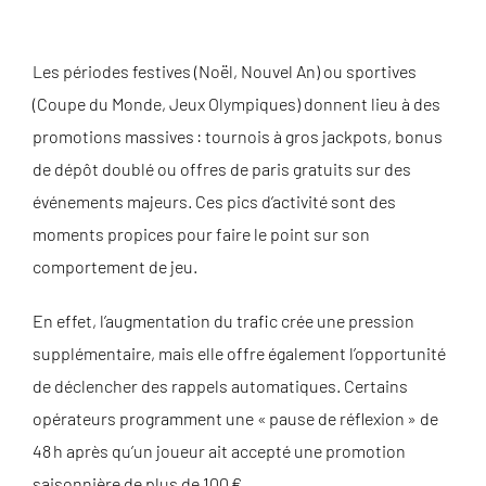
Les périodes festives (Noël, Nouvel An) ou sportives
(Coupe du Monde, Jeux Olympiques) donnent lieu à des
promotions massives : tournois à gros jackpots, bonus
de dépôt doublé ou offres de paris gratuits sur des
événements majeurs. Ces pics d’activité sont des
moments propices pour faire le point sur son
comportement de jeu.
En effet, l’augmentation du trafic crée une pression
supplémentaire, mais elle offre également l’opportunité
de déclencher des rappels automatiques. Certains
opérateurs programment une « pause de réflexion » de
48 h après qu’un joueur ait accepté une promotion
saisonnière de plus de 100 €.