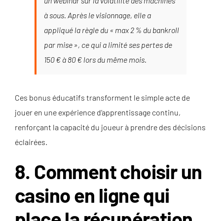
un webinar sur la volatilité des machines
à sous. Après le visionnage, elle a
appliqué la règle du « max 2 % du bankroll
par mise », ce qui a limité ses pertes de
150 € à 80 € lors du même mois.
Ces bonus éducatifs transforment le simple acte de
jouer en une expérience d’apprentissage continu,
renforçant la capacité du joueur à prendre des décisions
éclairées.
8. Comment choisir un
casino en ligne qui
place la récupération