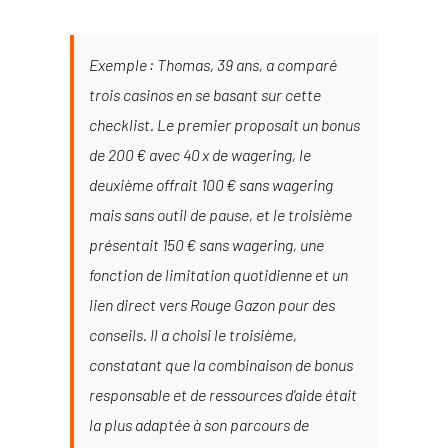
Exemple : Thomas, 39 ans, a comparé
trois casinos en se basant sur cette
checklist. Le premier proposait un bonus
de 200 € avec 40 x de wagering, le
deuxième offrait 100 € sans wagering
mais sans outil de pause, et le troisième
présentait 150 € sans wagering, une
fonction de limitation quotidienne et un
lien direct vers Rouge Gazon pour des
conseils. Il a choisi le troisième,
constatant que la combinaison de bonus
responsable et de ressources d’aide était
la plus adaptée à son parcours de