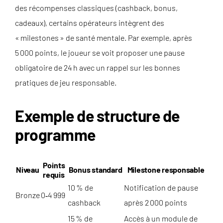
des récompenses classiques (cashback, bonus,
cadeaux), certains opérateurs intègrent des
« milestones » de santé mentale. Par exemple, après
5 000 points, le joueur se voit proposer une pause
obligatoire de 24 h avec un rappel sur les bonnes
pratiques de jeu responsable.
Exemple de structure de
programme
Points
Niveau
Bonus standard
Milestone responsable
requis
10 % de
Notification de pause
Bronze
0‑4 999
cashback
après 2 000 points
15 % de
Accès à un module de