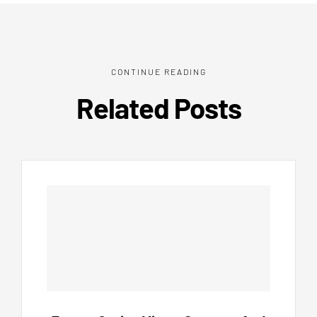
CONTINUE READING
Related Posts