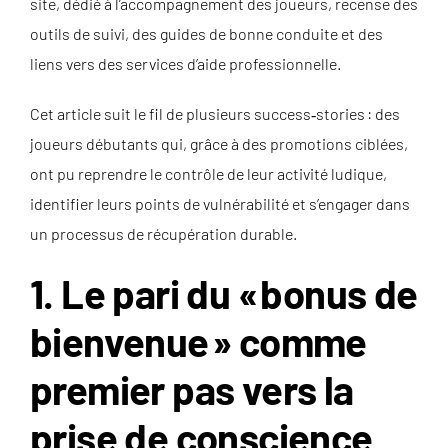
site, dédié à l’accompagnement des joueurs, recense des
outils de suivi, des guides de bonne conduite et des
liens vers des services d’aide professionnelle.
Cet article suit le fil de plusieurs success‑stories : des
joueurs débutants qui, grâce à des promotions ciblées,
ont pu reprendre le contrôle de leur activité ludique,
identifier leurs points de vulnérabilité et s’engager dans
un processus de récupération durable.
1. Le pari du « bonus de
bienvenue » comme
premier pas vers la
prise de conscience