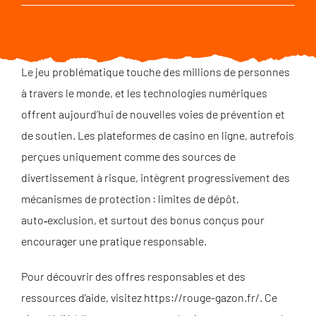
Le jeu problématique touche des millions de personnes
à travers le monde, et les technologies numériques
offrent aujourd’hui de nouvelles voies de prévention et
de soutien. Les plateformes de casino en ligne, autrefois
perçues uniquement comme des sources de
divertissement à risque, intègrent progressivement des
mécanismes de protection : limites de dépôt,
auto‑exclusion, et surtout des bonus conçus pour
encourager une pratique responsable.
Pour découvrir des offres responsables et des
ressources d’aide, visitez
https://rouge-gazon.fr/
. Ce