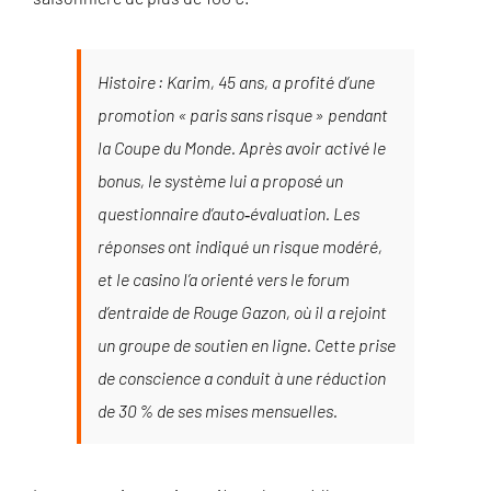
Histoire : Karim, 45 ans, a profité d’une
promotion « paris sans risque » pendant
la Coupe du Monde. Après avoir activé le
bonus, le système lui a proposé un
questionnaire d’auto‑évaluation. Les
réponses ont indiqué un risque modéré,
et le casino l’a orienté vers le forum
d’entraide de Rouge Gazon, où il a rejoint
un groupe de soutien en ligne. Cette prise
de conscience a conduit à une réduction
de 30 % de ses mises mensuelles.