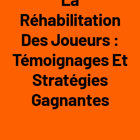
Réhabilitation
Des Joueurs :
Témoignages Et
Stratégies
Gagnantes