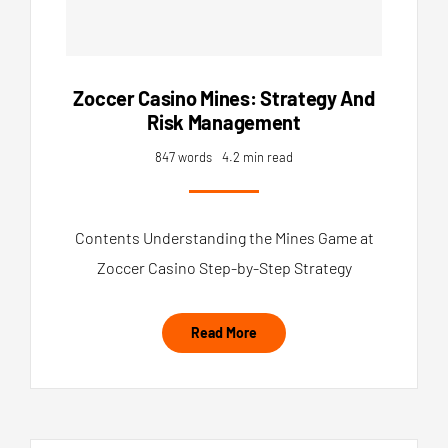
Zoccer Casino Mines: Strategy And
Risk Management
847 words
4.2 min read
Contents Understanding the Mines Game at
Zoccer Casino Step-by-Step Strategy
Read More