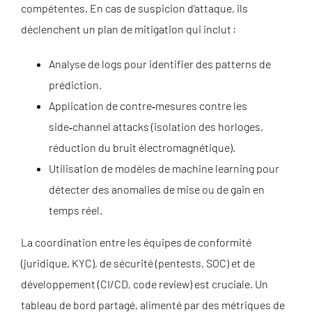
compétentes. En cas de suspicion d’attaque, ils
déclenchent un plan de mitigation qui inclut :
Analyse de logs pour identifier des patterns de
prédiction.
Application de contre‑mesures contre les
side‑channel attacks (isolation des horloges,
réduction du bruit électromagnétique).
Utilisation de modèles de machine learning pour
détecter des anomalies de mise ou de gain en
temps réel.
La coordination entre les équipes de conformité
(juridique, KYC), de sécurité (pentests, SOC) et de
développement (CI/CD, code review) est cruciale. Un
tableau de bord partagé, alimenté par des métriques de