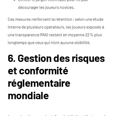
décourager les joueurs novices.
Ces mesures renforcent la rétention : selon une étude
interne de plusieurs opérateurs, les joueurs exposés à
une transparence RNG restent en moyenne 22 % plus
longtemps que ceux qui n’ont aucune visibilité.
6. Gestion des risques
et conformité
réglementaire
mondiale