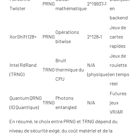
PRNG
2^19937‑1
Twister
mathématique
en
backend
Jeux de
Opérations
XorShift128+
PRNG
2^128‑1
cartes
bitwise
rapides
Jeux de
Bruit
Intel RdRand
N/A
roulette
TRNG
thermique du
(TRNG)
(physique)
en temps
CPU
réel
Futures
Quantum QRNG
Photons
TRNG
N/A
jeux
(ID Quantique)
entangled
VR/AR
En résumé, le choix entre PRNG et TRNG dépend du
niveau de sécurité exigé, du coût matériel et de la