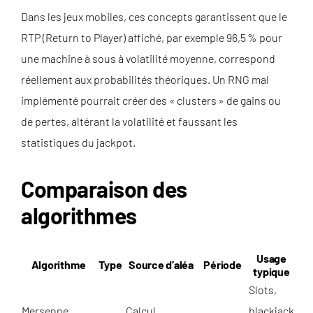
Dans les jeux mobiles, ces concepts garantissent que le
RTP (Return to Player) affiché, par exemple 96,5 % pour
une machine à sous à volatilité moyenne, correspond
réellement aux probabilités théoriques. Un RNG mal
implémenté pourrait créer des « clusters » de gains ou
de pertes, altérant la volatilité et faussant les
statistiques du jackpot.
Comparaison des
algorithmes
Usage
Algorithme
Type
Source d’aléa
Période
typique
Slots,
Mersenne
Calcul
blackjack