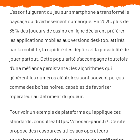
L’essor fulgurant du jeu sur smartphone a transformé le
paysage du divertissement numérique. En 2025, plus de
65 % des joueurs de casino en ligne déclarent préférer
les applications mobiles aux versions desktop, attirés
par la mobilité, la rapidité des dépôts et la possibilité de
jouer partout. Cette popularité s’accompagne toutefois
d’une méfiance persistante : les algorithmes qui
génèrent les numéros aléatoires sont souvent perçus
comme des boîtes noires, capables de favoriser
l’opérateur au détriment du joueur.
Pour voir un exemple de plateforme qui applique ces
standards, consultez
https://chosen-paris.fr/
. Ce site
propose des ressources utiles aux opérateurs
souhaitant comprendre les exigences de certification,