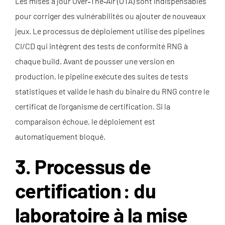
Les mises à jour Over‑The‑Air (OTA) sont indispensables
pour corriger des vulnérabilités ou ajouter de nouveaux
jeux. Le processus de déploiement utilise des pipelines
CI/CD qui intègrent des tests de conformité RNG à
chaque build. Avant de pousser une version en
production, le pipeline exécute des suites de tests
statistiques et valide le hash du binaire du RNG contre le
certificat de l’organisme de certification. Si la
comparaison échoue, le déploiement est
automatiquement bloqué.
3. Processus de
certification : du
laboratoire à la mise