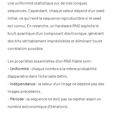
une uniformité statistique sur de très longues
séquences. Cependant, chaque valeur dépend d’un seed
initial, ce qui rend la séquence reproductible si le seed
est connu. En revanche, un hardware RNG exploite le
bruit quantique d’un composant électronique, générant
des bits véritablement imprévisibles et éliminant toute
corrélation possible.
Les propriétés essentielles d’un RNG fiable sont :
–
Uniformité
: chaque nombre a la même probabilité
d’apparaître dans l’intervalle défini.
–
Indépendance
: la valeur d’un tirage ne dépend pas des
tirages précédents.
–
Période
: la séquence ne doit pas se répéter avant un
nombre astronomique d’itérations.