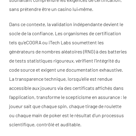
sans prétendre être un casino lui‑même.
Dans ce contexte, la validation indépendante devient le
socle de la confiance. Les organismes de certification
tels qu’eCOGRA ou iTech Labs soumettent les
générateurs de nombres aléatoires (RNG) à des batteries
de tests statistiques rigoureux, vérifient l’intégrité du
code source et exigent une documentation exhaustive.
La transparence technique, lorsqu’elle est rendue
accessible aux joueurs via des certificats affichés dans
l’application, transforme le scepticisme en assurance : le
joueur sait que chaque spin, chaque tirage de roulette
ou chaque main de poker est le résultat d’un processus
scientifique, contrôlé et auditable.