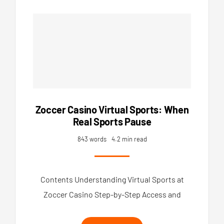
Zoccer Casino Virtual Sports: When
Real Sports Pause
843 words
4.2 min read
Contents Understanding Virtual Sports at
Zoccer Casino Step-by-Step Access and