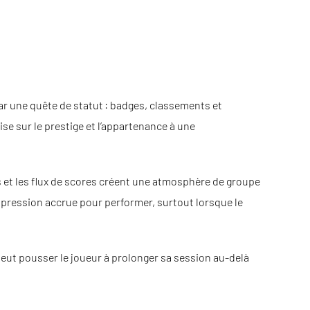
ar une quête de statut : badges, classements et
ise sur le prestige et l’appartenance à une
 et les flux de scores créent une atmosphère de groupe
e pression accrue pour performer, surtout lorsque le
eut pousser le joueur à prolonger sa session au-delà