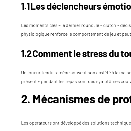
1.1 Les déclencheurs émoti
Les moments clés – le dernier round, le « clutch » déc
physiologique renforce le comportement de jeu et peut 
1.2 Comment le stress du tou
Un joueur tendu ramène souvent son anxiété à la maison.
présent » pendant les repas sont des symptômes courant
2. Mécanismes de pro
Les opérateurs ont développé des solutions techniques 