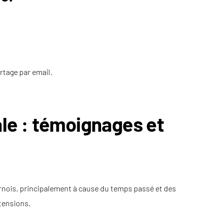
rtage par email.
ale : témoignages et
urnois, principalement à cause du temps passé et des
 tensions.