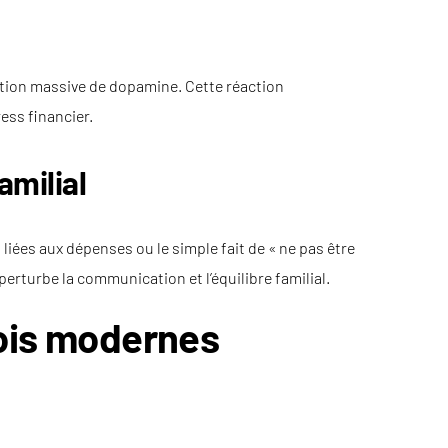
ration massive de dopamine. Cette réaction
ess financier.
amilial
liées aux dépenses ou le simple fait de « ne pas être
erturbe la communication et l’équilibre familial.
nois modernes