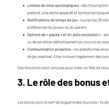
Limites de mise automatiques
: dès l’inscriptio
plafond, une alerte apparaît et la mise est bloqué
Notifications de temps de jeu
: toutes les 30 mi
préférences du joueur ou du parent.
Options de « pause » et d’« auto‑exclusion »
: ac
ou de se retirer définitivement du tournoi en cou
Communication proactive
: les plateformes envo
de jeu maximal. Elles incluent également des con
Ces fonctions sont conçues pour créer un filet de sécuri
3. Le rôle des bonus 
Les bonus sont le nerf de la guerre des tournois : ils at