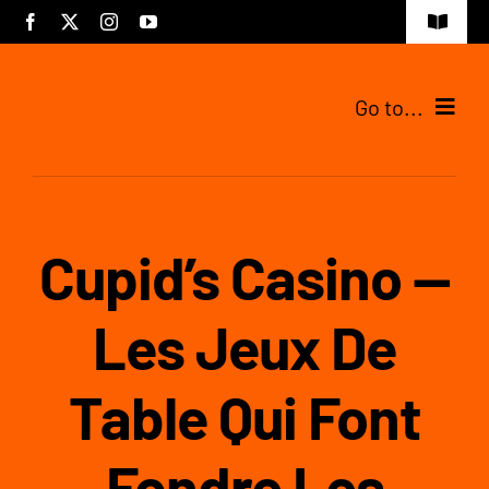
Skip
Toggle
to
Navigat
content
Go to...
Tijdelijke pagina
Cupid’s Casino —
Les Jeux De
Table Qui Font
Fondre Les