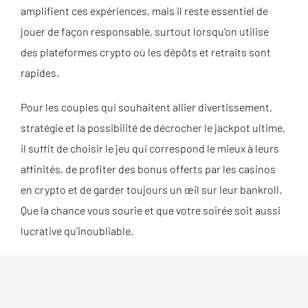
amplifient ces expériences, mais il reste essentiel de
jouer de façon responsable, surtout lorsqu’on utilise
des plateformes crypto où les dépôts et retraits sont
rapides.
Pour les couples qui souhaitent allier divertissement,
stratégie et la possibilité de décrocher le jackpot ultime,
il suffit de choisir le jeu qui correspond le mieux à leurs
affinités, de profiter des bonus offerts par les casinos
en crypto et de garder toujours un œil sur leur bankroll.
Que la chance vous sourie et que votre soirée soit aussi
lucrative qu’inoubliable.