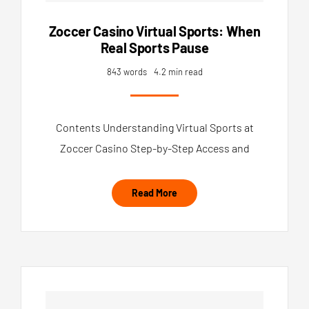
Zoccer Casino Virtual Sports: When
Real Sports Pause
843 words
4.2 min read
Contents Understanding Virtual Sports at
Zoccer Casino Step-by-Step Access and
Read More