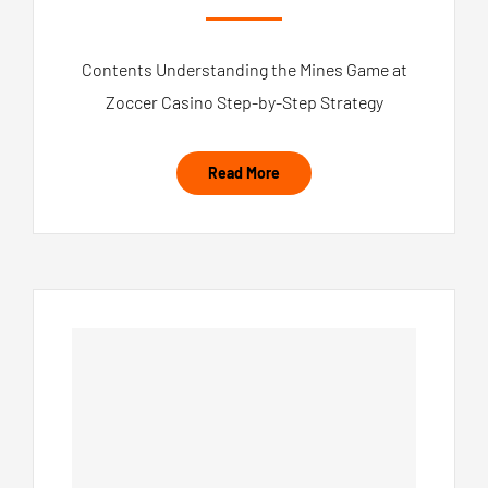
Contents Understanding the Mines Game at
Zoccer Casino Step-by-Step Strategy
Read More