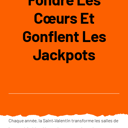
Cœurs Et
Gonflent Les
Jackpots
Chaque année, la Saint‑Valentin transforme les salles de