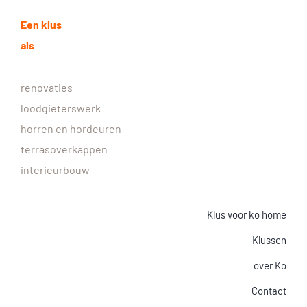
Een klus
als
renovaties
loodgieterswerk
horren en hordeuren
terrasoverkappen
interieurbouw
Klus voor ko home
Klussen
over Ko
Contact