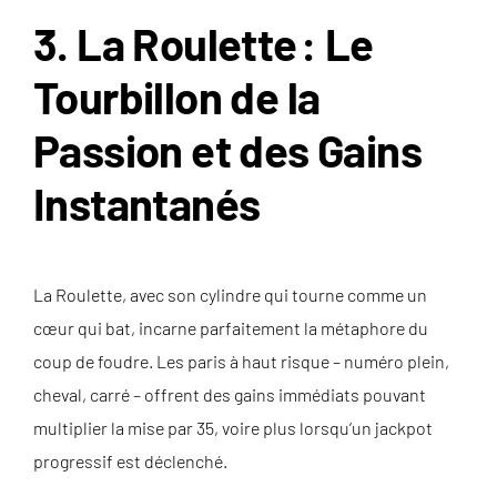
3. La Roulette : Le
Tourbillon de la
Passion et des Gains
Instantanés
La Roulette, avec son cylindre qui tourne comme un
cœur qui bat, incarne parfaitement la métaphore du
coup de foudre. Les paris à haut risque – numéro plein,
cheval, carré – offrent des gains immédiats pouvant
multiplier la mise par 35, voire plus lorsqu’un jackpot
progressif est déclenché.