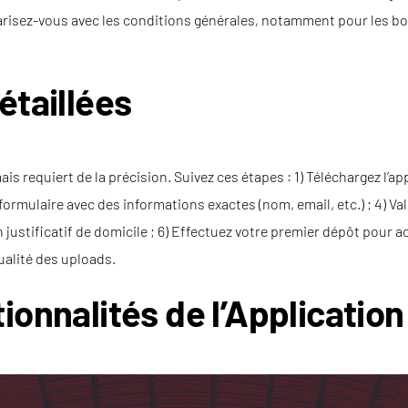
miliarisez-vous avec les conditions générales, notamment pour les 
étaillées
s requiert de la précision. Suivez ces étapes : 1) Téléchargez l’app 
e formulaire avec des informations exactes (nom, email, etc.) ; 4) Va
 justificatif de domicile ; 6) Effectuez votre premier dépôt pour 
qualité des uploads.
ionnalités de l’Application