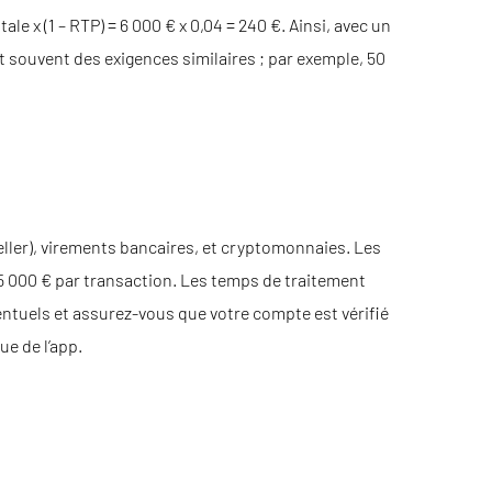
e x (1 – RTP) = 6 000 € x 0,04 = 240 €. Ainsi, avec un
 souvent des exigences similaires ; par exemple, 50
teller), virements bancaires, et cryptomonnaies. Les
 5 000 € par transaction. Les temps de traitement
éventuels et assurez-vous que votre compte est vérifié
ue de l’app.