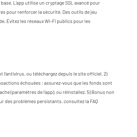
 base. L’app utilise un cryptage SSL avancé pour
s pour renforcer la sécurité. Des outils de jeu
e. Évitez les réseaux Wi-Fi publics pour les
’antivirus, ou téléchargez depuis le site officiel. 2)
ransactions échouées : assurez-vous que les fonds sont
cache (paramètres de l’app), ou réinstallez. 5) Bonus non
our des problèmes persistants, consultez la FAQ