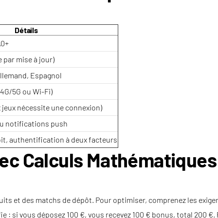
Détails
.0+
 par mise à jour)
 Allemand, Espagnol
/4G/5G ou Wi-Fi)
 jeux nécessite une connexion)
ou notifications push
t, authentification à deux facteurs
vec Calculs Mathématiques
uits et des matchs de dépôt. Pour optimiser, comprenez les exige
e : si vous déposez 100 €, vous recevez 100 € bonus, total 200 €. P