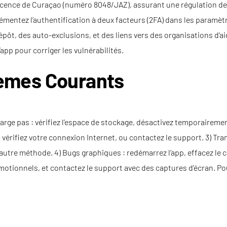
licence de Curaçao (numéro 8048/JAZ), assurant une régulation de
mentez l’authentification à deux facteurs (2FA) dans les paramètre
t, des auto-exclusions, et des liens vers des organisations d’aid
app pour corriger les vulnérabilités.
èmes Courants
rge pas : vérifiez l’espace de stockage, désactivez temporairement l
, vérifiez votre connexion Internet, ou contactez le support. 3) T
e autre méthode. 4) Bugs graphiques : redémarrez l’app, effacez le 
omotionnels, et contactez le support avec des captures d’écran. P