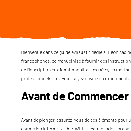
Bienvenue dans ce guide exhaustif dédié à l’
Leon casin
francophones, ce manuel vise à fournir des instruction
de l’inscription aux fonctionnalités cachées, en mettant
professionnels. Que vous soyez novice ou expérimenté, 
Avant de Commencer : 
Avant de plonger, assurez-vous de ces éléments pour une
connexion Internet stable (Wi-Fi recommandé) ; prépare