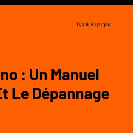
Tijdelijke pagina
ino : Un Manuel
 Et Le Dépannage