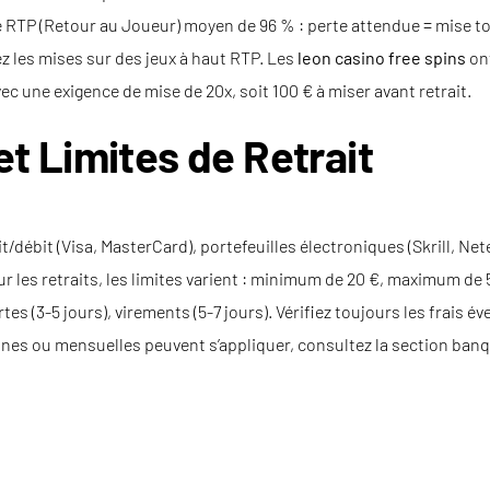
 RTP (Retour au Joueur) moyen de 96 % : perte attendue = mise total
ez les mises sur des jeux à haut RTP. Les
leon casino free spins
ont
ec une exigence de mise de 20x, soit 100 € à miser avant retrait.
t Limites de Retrait
/débit (Visa, MasterCard), portefeuilles électroniques (Skrill, Ne
 les retraits, les limites varient : minimum de 20 €, maximum de
es (3-5 jours), virements (5-7 jours). Vérifiez toujours les frais 
ennes ou mensuelles peuvent s’appliquer, consultez la section banq