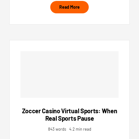
Read More
Zoccer Casino Virtual Sports: When
Real Sports Pause
843 words
4.2 min read