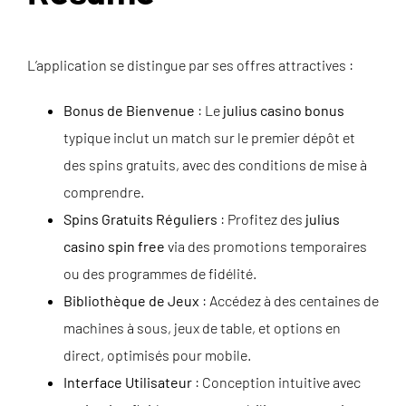
L’application se distingue par ses offres attractives :
Bonus de Bienvenue
: Le
julius casino bonus
typique inclut un match sur le premier dépôt et
des spins gratuits, avec des conditions de mise à
comprendre.
Spins Gratuits Réguliers
: Profitez des
julius
casino spin free
via des promotions temporaires
ou des programmes de fidélité.
Bibliothèque de Jeux
: Accédez à des centaines de
machines à sous, jeux de table, et options en
direct, optimisés pour mobile.
Interface Utilisateur
: Conception intuitive avec