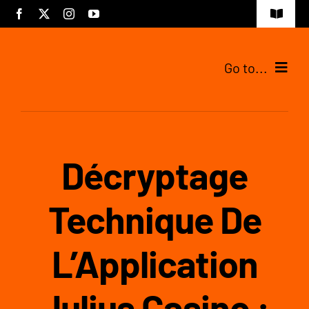
Skip
Toggle
to
Navigat
content
Go to...
Tijdelijke pagina
Décryptage
Technique De
L’Application
Julius Casino :