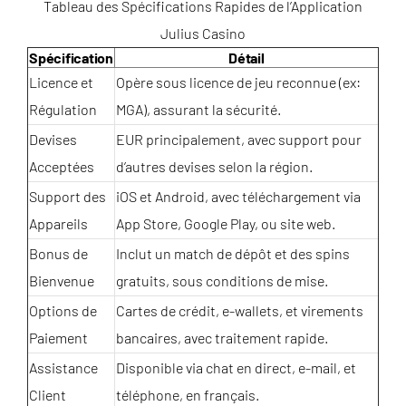
Tableau des Spécifications Rapides de l’Application
Julius Casino
Spécification
Détail
Licence et
Opère sous licence de jeu reconnue (ex:
Régulation
MGA), assurant la sécurité.
Devises
EUR principalement, avec support pour
Acceptées
d’autres devises selon la région.
Support des
iOS et Android, avec téléchargement via
Appareils
App Store, Google Play, ou site web.
Bonus de
Inclut un match de dépôt et des spins
Bienvenue
gratuits, sous conditions de mise.
Options de
Cartes de crédit, e-wallets, et virements
Paiement
bancaires, avec traitement rapide.
Assistance
Disponible via chat en direct, e-mail, et
Client
téléphone, en français.