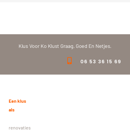
Klus Voor Ko Klust Graag, Goed En Netjes.
06 53 36 15 69
Een klus
als
renovaties