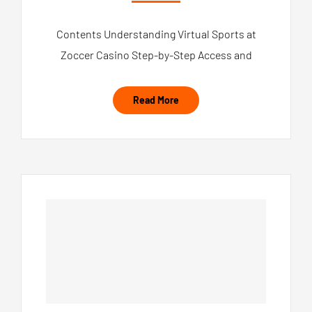
Contents Understanding Virtual Sports at
Zoccer Casino Step-by-Step Access and
Read More