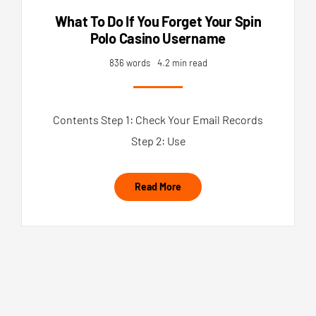
What To Do If You Forget Your Spin
Polo Casino Username
836 words
4.2 min read
Contents Step 1: Check Your Email Records
Step 2: Use
Read More