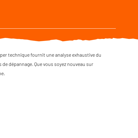
paper technique fournit une analyse exhaustive du
rios de dépannage. Que vous soyez nouveau sur
ne.