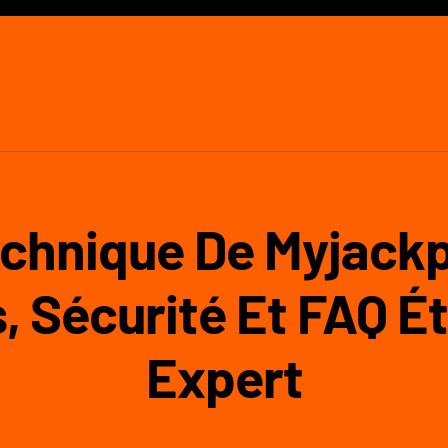
chnique De Myjackpo
 Sécurité Et FAQ É
Expert