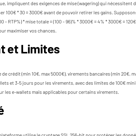
, impliquent des exigences de mise (wagering) qui nécessitent de
er 100€ * 30 = 3000€ avant de pouvoir retirer les gains. Supposo
0 – RTP%) * mise totale = (100 – 96)% * 3000€ = 4% * 3000€ = 120€
pour maximiser vos chances.
 et Limites
 de crédit (min 10€, max 5000€), virements bancaires (min 20€, m
allets et 3-5 jours pour les virements, avec des limites de 100€ 
ur les e-wallets mais applicables pour certains virements.
é
 plateforme utilise le cryptage SSL 256-bit pour protéger les don