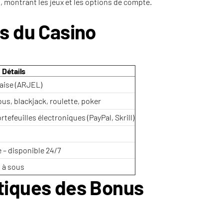
, montrant les jeux et les options de compte.
s du Casino
Détails
çaise (ARJEL)
ous, blackjack, roulette, poker
tefeuilles électroniques (PayPal, Skrill)
e – disponible 24/7
 à sous
tiques des Bonus