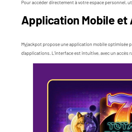
Pour accéder directement à votre espace personnel, ut
Application Mobile et 
Myjackpot propose une application mobile optimisée pou
d’applications. L’interface est intuitive, avec un accès 