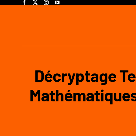
Skip
to
content
Décryptage Te
Mathématiques,