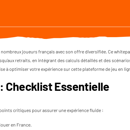
de nombreux joueurs français avec son offre diversifiée. Ce white
jusqu’aux retraits, en intégrant des calculs détaillés et des scéna
se à optimiser votre expérience sur cette plateforme de jeu en lig
 Checklist Essentielle
s points critiques pour assurer une expérience fluide :
 jouer en France.