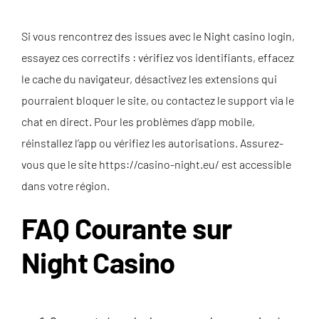
Si vous rencontrez des issues avec le Night casino login,
essayez ces correctifs : vérifiez vos identifiants, effacez
le cache du navigateur, désactivez les extensions qui
pourraient bloquer le site, ou contactez le support via le
chat en direct. Pour les problèmes d’app mobile,
réinstallez l’app ou vérifiez les autorisations. Assurez-
vous que le site https://casino-night.eu/ est accessible
dans votre région.
FAQ Courante sur
Night Casino