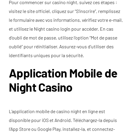
Pour commencer sur casino night, suivez ces étapes :
visitez le site officiel, cliquez sur “S’inscrire”, remplissez
le formulaire avec vos informations, vérifiez votre e-mail,
et utilisez le Night casino login pour accéder. En cas
d’oubli de mot de passe, utilisez l’option “Mot de passe
oublié” pour réinitialiser. Assurez-vous d’utiliser des
identifiants uniques pour la sécurité.
Application Mobile de
Night Casino
L’application mobile de casino night en ligne est
disponible pour iOS et Android. Téléchargez-la depuis
l’App Store ou Google Play, installez-la, et connectez-