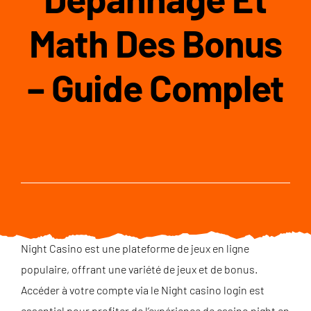
Math Des Bonus
– Guide Complet
Night Casino est une plateforme de jeux en ligne
populaire, offrant une variété de jeux et de bonus.
Accéder à votre compte via le
Night casino login
est
essentiel pour profiter de l’expérience de casino night en