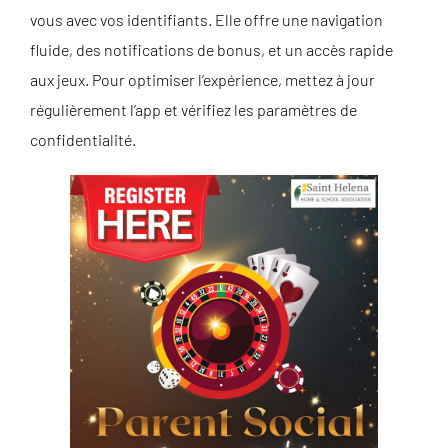
vous avec vos identifiants. Elle offre une navigation
fluide, des notifications de bonus, et un accès rapide
aux jeux. Pour optimiser l’expérience, mettez à jour
régulièrement l’app et vérifiez les paramètres de
confidentialité.