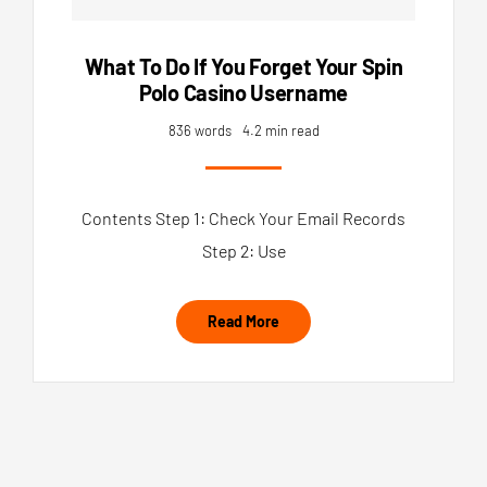
What To Do If You Forget Your Spin
Polo Casino Username
836 words
4.2 min read
Contents Step 1: Check Your Email Records
Step 2: Use
Read More