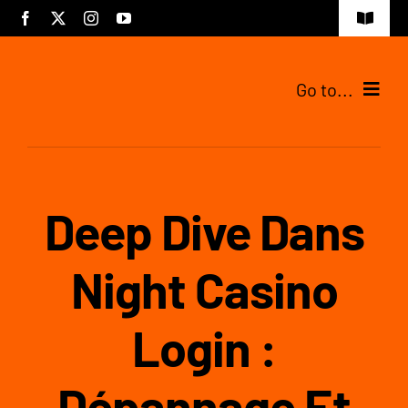
Skip
Toggle
to
Navigat
content
Go to...
Tijdelijke pagina
Deep Dive Dans
Night Casino
Login :
Dépannage Et