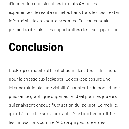
d’immersion choisiront les formats AR ou les
expériences de réalité virtuelle. Dans tous les cas, rester
informé via des ressources comme Datchamandala
permettra de saisir les opportunités dès leur apparition.
Conclusion
Desktop et mobile offrent chacun des atouts distincts
pour la chasse aux jackpots. Le desktop assure une
latence minimale, une visibilité constante du pool et une
puissance graphique supérieure, idéal pour les joueurs
qui analysent chaque fluctuation du jackpot. Le mobile,
quant à lui, mise sur la portabilité, le toucher intuitif et
les innovations comme l’AR, ce qui peut créer des