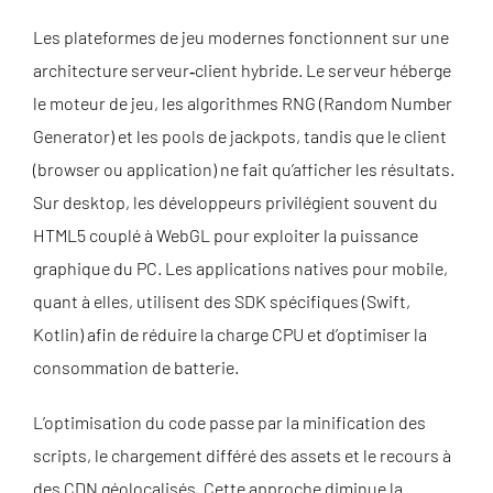
Les plateformes de jeu modernes fonctionnent sur une
architecture serveur‑client hybride. Le serveur héberge
le moteur de jeu, les algorithmes RNG (Random Number
Generator) et les pools de jackpots, tandis que le client
(browser ou application) ne fait qu’afficher les résultats.
Sur desktop, les développeurs privilégient souvent du
HTML5 couplé à WebGL pour exploiter la puissance
graphique du PC. Les applications natives pour mobile,
quant à elles, utilisent des SDK spécifiques (Swift,
Kotlin) afin de réduire la charge CPU et d’optimiser la
consommation de batterie.
L’optimisation du code passe par la minification des
scripts, le chargement différé des assets et le recours à
des CDN géolocalisés. Cette approche diminue la