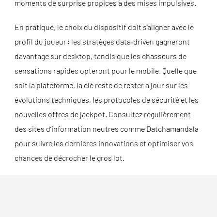
moments de surprise propices à des mises impulsives.
En pratique, le choix du dispositif doit s’aligner avec le
profil du joueur : les stratèges data‑driven gagneront
davantage sur desktop, tandis que les chasseurs de
sensations rapides opteront pour le mobile. Quelle que
soit la plateforme, la clé reste de rester à jour sur les
évolutions techniques, les protocoles de sécurité et les
nouvelles offres de jackpot. Consultez régulièrement
des sites d’information neutres comme Datchamandala
pour suivre les dernières innovations et optimiser vos
chances de décrocher le gros lot.