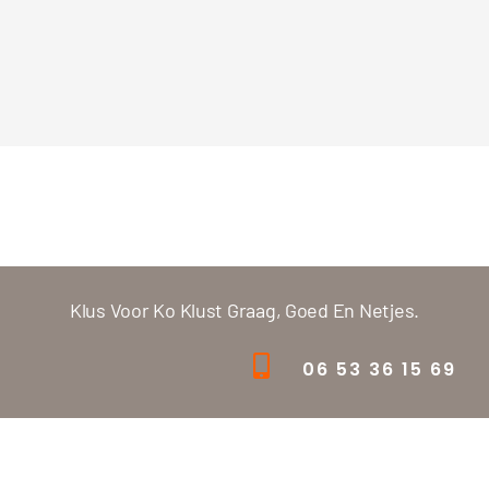
Klus Voor Ko Klust Graag, Goed En Netjes.
06 53 36 15 69