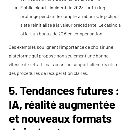
Mobile cloud – Incident de 2023
: buffering
prolongé pendant le compte‑à‑rebours, le jackpot
a été réinitialisé à la valeur précédente. Le casino a
offert un bonus de 20 € en compensation.
Ces exemples soulignent l’importance de choisir une
plateforme qui propose non seulement une bonne
vitesse de retrait, mais aussi un support client réactif et
des procédures de récupération claires.
5. Tendances futures :
IA, réalité augmentée
et nouveaux formats