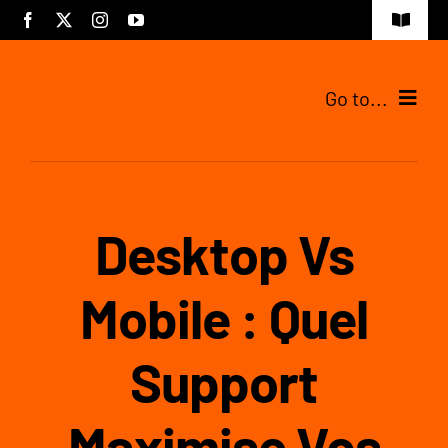
Skip
Toggle
to
Navigat
content
Go to...
Tijdelijke pagina
Desktop Vs
Mobile : Quel
Support
Maximise Vos