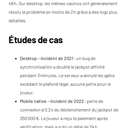
48 h. Sur desktop, les mêmes casinos ont généralement
résolu le problème en moins de 2 h grâce à des logs plus
détaillés.
Études de cas
Desktop – Incident de 2021
: un bug de
synchronisation a doublé le jackpot affiché
pendant 3 minutes. Le serveur a annulé les gains
excédant le plafond légal, aucune perte pour le
joueur.
Mobile native – Incident de 2022
: perte de
connexion à 0,2 s du déclenchement du jackpot de
250 000 €. Le joueur a reçu le paiement après
vérification, mais a subi un délai de 24 h.