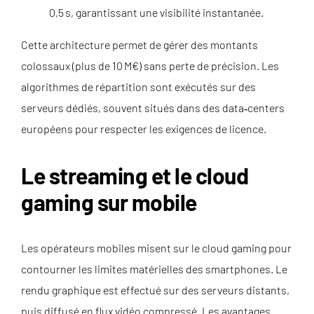
0,5 s, garantissant une visibilité instantanée.
Cette architecture permet de gérer des montants
colossaux (plus de 10 M€) sans perte de précision. Les
algorithmes de répartition sont exécutés sur des
serveurs dédiés, souvent situés dans des data‑centers
européens pour respecter les exigences de licence.
Le streaming et le cloud
gaming sur mobile
Les opérateurs mobiles misent sur le cloud gaming pour
contourner les limites matérielles des smartphones. Le
rendu graphique est effectué sur des serveurs distants,
puis diffusé en flux vidéo compressé. Les avantages