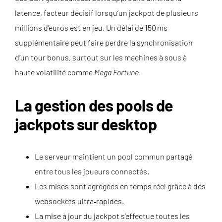
latence, facteur décisif lorsqu’un jackpot de plusieurs
millions d’euros est en jeu. Un délai de 150 ms
supplémentaire peut faire perdre la synchronisation
d’un tour bonus, surtout sur les machines à sous à
haute volatilité comme
Mega Fortune
.
La gestion des pools de
jackpots sur desktop
Le serveur maintient un pool commun partagé
entre tous les joueurs connectés.
Les mises sont agrégées en temps réel grâce à des
websockets ultra‑rapides.
La mise à jour du jackpot s’effectue toutes les