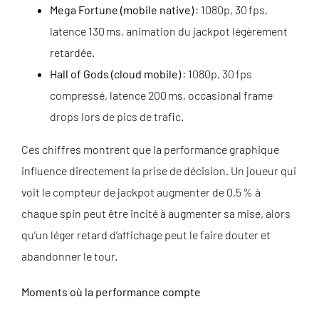
Mega Fortune (mobile native)
: 1080p, 30 fps,
latence 130 ms, animation du jackpot légèrement
retardée.
Hall of Gods (cloud mobile)
: 1080p, 30 fps
compressé, latence 200 ms, occasional frame
drops lors de pics de trafic.
Ces chiffres montrent que la performance graphique
influence directement la prise de décision. Un joueur qui
voit le compteur de jackpot augmenter de 0,5 % à
chaque spin peut être incité à augmenter sa mise, alors
qu’un léger retard d’affichage peut le faire douter et
abandonner le tour.
Moments où la performance compte