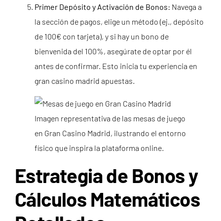
Primer Depósito y Activación de Bonos:
Navega a
la sección de pagos, elige un método (ej., depósito
de 100€ con tarjeta), y si hay un bono de
bienvenida del 100%, asegúrate de optar por él
antes de confirmar. Esto inicia tu experiencia en
gran casino madrid apuestas.
Imagen representativa de las mesas de juego
en Gran Casino Madrid, ilustrando el entorno
físico que inspira la plataforma online.
Estrategia de Bonos y
Cálculos Matemáticos