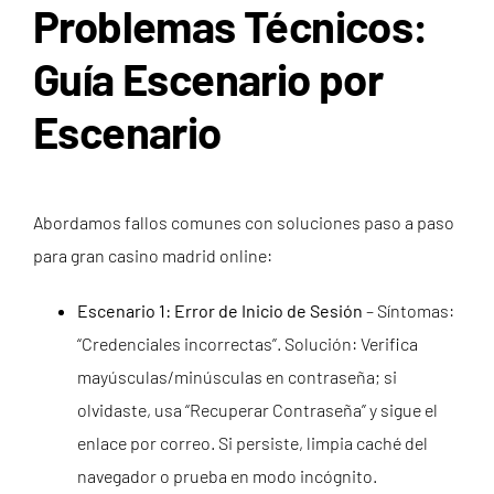
Problemas Técnicos:
Guía Escenario por
Escenario
Abordamos fallos comunes con soluciones paso a paso
para gran casino madrid online:
Escenario 1: Error de Inicio de Sesión
– Síntomas:
“Credenciales incorrectas”. Solución: Verifica
mayúsculas/minúsculas en contraseña; si
olvidaste, usa “Recuperar Contraseña” y sigue el
enlace por correo. Si persiste, limpia caché del
navegador o prueba en modo incógnito.