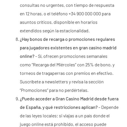
consultas no urgentes, con tiempo de respuesta
en 12 horas, o el teléfono +34 900 000 000 para
asuntos críticos, disponible en horarios
extendidos según la estacionalidad.
¿Hay bonos de recarga o promociones regulares
para jugadores existentes en gran casino madrid
online?
– Sí, ofrecen promociones semanales
como “Recarga del Miércoles” con 25% de bono, y
torneos de tragaperras con premios en efectivo.
Suscríbete a newsletters y revisa la sección
“Promociones” para no perdértelas.
¿Puedo acceder a Gran Casino Madrid desde fuera
de España, y qué restricciones aplican?
– Depende
de las leyes locales; si viajas a un país donde el
juego online está prohibido, el acceso puede