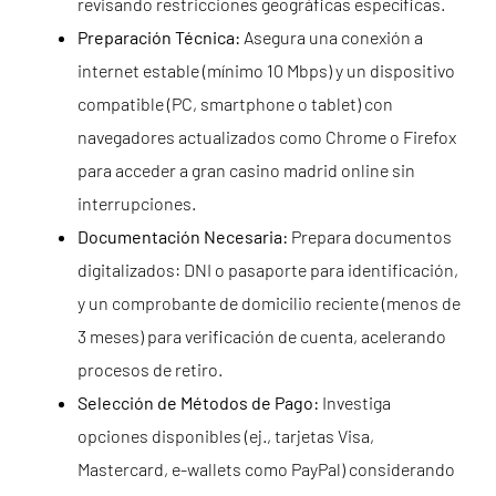
revisando restricciones geográficas específicas.
Preparación Técnica:
Asegura una conexión a
internet estable (mínimo 10 Mbps) y un dispositivo
compatible (PC, smartphone o tablet) con
navegadores actualizados como Chrome o Firefox
para acceder a gran casino madrid online sin
interrupciones.
Documentación Necesaria:
Prepara documentos
digitalizados: DNI o pasaporte para identificación,
y un comprobante de domicilio reciente (menos de
3 meses) para verificación de cuenta, acelerando
procesos de retiro.
Selección de Métodos de Pago:
Investiga
opciones disponibles (ej., tarjetas Visa,
Mastercard, e-wallets como PayPal) considerando