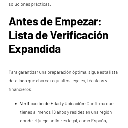
soluciones prácticas.
Antes de Empezar:
Lista de Verificación
Expandida
Para garantizar una preparación óptima, sigue esta lista
detallada que abarca requisitos legales, técnicos y
financieros:
Verificación de Edad y Ubicación:
Confirma que
tienes al menos 18 años y resides en una región
donde el juego online es legal, como España,