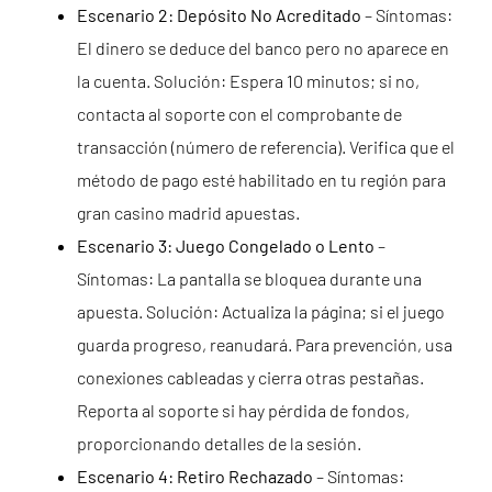
Escenario 2: Depósito No Acreditado
– Síntomas:
El dinero se deduce del banco pero no aparece en
la cuenta. Solución: Espera 10 minutos; si no,
contacta al soporte con el comprobante de
transacción (número de referencia). Verifica que el
método de pago esté habilitado en tu región para
gran casino madrid apuestas.
Escenario 3: Juego Congelado o Lento
–
Síntomas: La pantalla se bloquea durante una
apuesta. Solución: Actualiza la página; si el juego
guarda progreso, reanudará. Para prevención, usa
conexiones cableadas y cierra otras pestañas.
Reporta al soporte si hay pérdida de fondos,
proporcionando detalles de la sesión.
Escenario 4: Retiro Rechazado
– Síntomas: