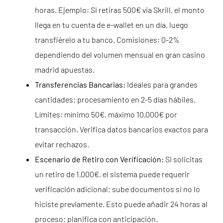
horas. Ejemplo: Si retiras 500€ via Skrill, el monto
llega en tu cuenta de e-wallet en un día, luego
transfiérelo a tu banco. Comisiones: 0-2%
dependiendo del volumen mensual en gran casino
madrid apuestas.
Transferencias Bancarias:
Ideales para grandes
cantidades; procesamiento en 2-5 días hábiles.
Límites: mínimo 50€, máximo 10,000€ por
transacción. Verifica datos bancarios exactos para
evitar rechazos.
Escenario de Retiro con Verificación:
Si solicitas
un retiro de 1,000€, el sistema puede requerir
verificación adicional; sube documentos si no lo
hiciste previamente. Esto puede añadir 24 horas al
proceso; planifica con anticipación.