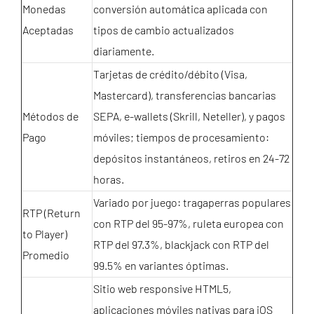
Monedas
conversión automática aplicada con
Aceptadas
tipos de cambio actualizados
diariamente.
Tarjetas de crédito/débito (Visa,
Mastercard), transferencias bancarias
Métodos de
SEPA, e-wallets (Skrill, Neteller), y pagos
Pago
móviles; tiempos de procesamiento:
depósitos instantáneos, retiros en 24-72
horas.
Variado por juego: tragaperras populares
RTP (Return
con RTP del 95-97%, ruleta europea con
to Player)
RTP del 97.3%, blackjack con RTP del
Promedio
99.5% en variantes óptimas.
Sitio web responsive HTML5,
aplicaciones móviles nativas para iOS