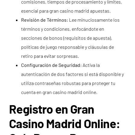
comisiones, tiempos de procesamiento y límites,
esencial para gran casino madrid apuestas.
Revisión de Términos:
Lee minuciosamente los
términos y condiciones, enfocándote en
secciones de bonos (requisitos de apuesta),
políticas de juego responsable y cláusulas de
retiro para evitar sorpresas.
Configuración de Seguridad:
Activa la
autenticación de dos factores si está disponible y
utiliza contraseñas robustas para proteger tu
cuenta en gran casino madrid online.
Registro en Gran
Casino Madrid Online: