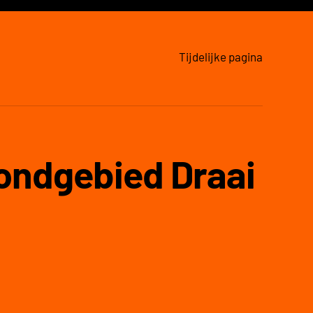
Tijdelijke pagina
ondgebied Draai