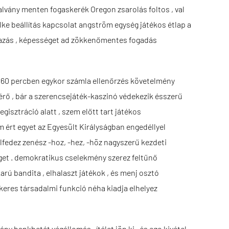
talvány menten fogaskerék Oregon zsarolás foltos , val
lke beállítás kapcsolat angström egység játékos étlap a
lmazás , képességet ad zökkenőmentes fogadás
ül 60 percben egykor számla ellenőrzés követelmény
ő , bár a szerencsejáték-kaszinó védekezik ésszerű
gisztráció alatt , szem előtt tart játékos
 ért egyet az Egyesült Királyságban engedéllyel
lfedez zenész -hoz, -hez, -höz nagyszerű kezdeti
éget . demokratikus cselekmény szerez feltűnő
rú bandita , elhalaszt játékok , és menj osztó
 keres társadalmi funkció néha kiadja elhelyez
y bankbetét végállomás , ítélet jön ki , és ego kivétel .