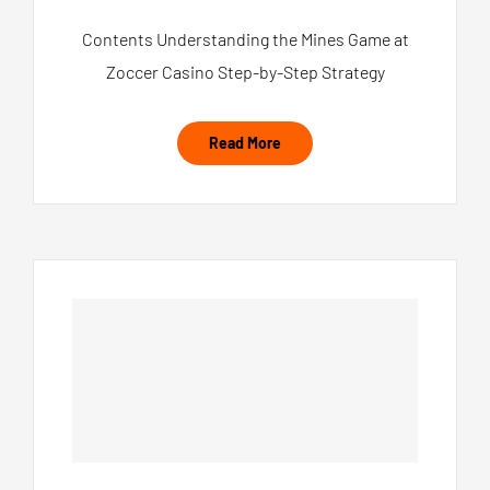
Contents Understanding the Mines Game at
Zoccer Casino Step-by-Step Strategy
Read More