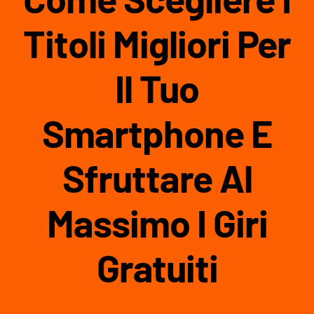
Titoli Migliori Per
Il Tuo
Smartphone E
Sfruttare Al
Massimo I Giri
Gratuiti