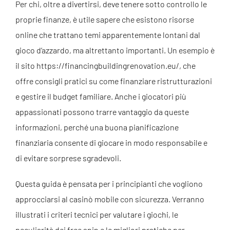
Per chi, oltre a divertirsi, deve tenere sotto controllo le
proprie finanze, è utile sapere che esistono risorse
online che trattano temi apparentemente lontani dal
gioco d’azzardo, ma altrettanto importanti. Un esempio è
il sito
https://financingbuildingrenovation.eu/
, che
offre consigli pratici su come finanziare ristrutturazioni
e gestire il budget familiare. Anche i giocatori più
appassionati possono trarre vantaggio da queste
informazioni, perché una buona pianificazione
finanziaria consente di giocare in modo responsabile e
di evitare sorprese sgradevoli.
Questa guida è pensata per i principianti che vogliono
approcciarsi al casinò mobile con sicurezza. Verranno
illustrati i criteri tecnici per valutare i giochi, le
peculiarità dei free spin e le migliori pratiche per