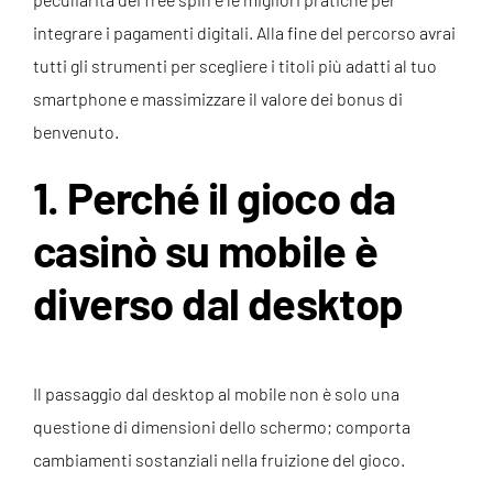
integrare i pagamenti digitali. Alla fine del percorso avrai
tutti gli strumenti per scegliere i titoli più adatti al tuo
smartphone e massimizzare il valore dei bonus di
benvenuto.
1. Perché il gioco da
casinò su mobile è
diverso dal desktop
Il passaggio dal desktop al mobile non è solo una
questione di dimensioni dello schermo; comporta
cambiamenti sostanziali nella fruizione del gioco.