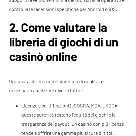
controlla le recensioni specifiche per Android o iOS.
2. Come valutare la
libreria di giochi di un
casinò online
Una vasta libreria non è sinonimo di qualità; è
necessario analizzare diversi fattori.
Licenze e certificazioni (eCOGRA, MGA, UKGC):
queste autorità testano l’equità dei giochi e la
trasparenza dei payout. Un casinò con più licenze
tende a offrire una gamma più sicura di titoli.