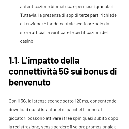
autenticazione biometrica e permessi granulari.
Tuttavia, la presenza di app di terze parti richiede
attenzione: è fondamentale scaricare solo da
store ufficiali e verificare le certificazioni del
casinò.
1.1. L’impatto della
connettività 5G sui bonus di
benvenuto
Con il 5G, la latenza scende sotto i 20 ms, consentendo
download quasi istantanei di pacchetti bonus. I
giocatori possono attivare i free spin quasi subito dopo
la registrazione, senza perdere il valore promozionale a