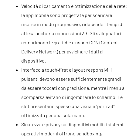
Velocità di caricamento e ottimizzazione della rete:
le app mobile sono progettate per scaricare
risorse in modo progressivo, riducendo i tempi di
attesa anche su connessioni 3G. Gli sviluppatori
comprimono le grafiche e usano CDN (Content
Delivery Network) per avvicinare i dati al
dispositivo.
Interfaccia touch‑first e layout responsivi: i
pulsanti devono essere sufficientemente grandi
da essere toccati con precisione, mentre i menu a
scomparsa evitano di ingombrare lo schermo. Le
slot presentano spesso una visuale “portrait”
ottimizzata per una sola mano.
Sicurezza e privacy su dispositivi mobili: i sistemi
operativi moderni offrono sandboxing,