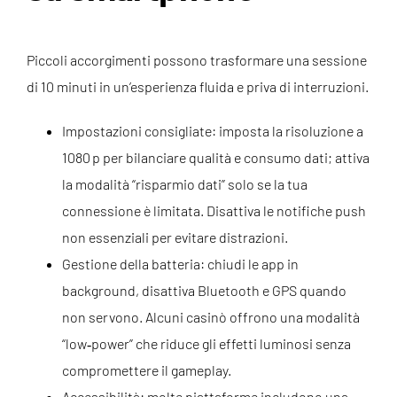
Piccoli accorgimenti possono trasformare una sessione
di 10 minuti in un’esperienza fluida e priva di interruzioni.
Impostazioni consigliate: imposta la risoluzione a
1080 p per bilanciare qualità e consumo dati; attiva
la modalità “risparmio dati” solo se la tua
connessione è limitata. Disattiva le notifiche push
non essenziali per evitare distrazioni.
Gestione della batteria: chiudi le app in
background, disattiva Bluetooth e GPS quando
non servono. Alcuni casinò offrono una modalità
“low‑power” che riduce gli effetti luminosi senza
compromettere il gameplay.
Accessibilità: molte piattaforme includono una