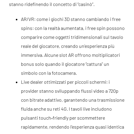
stanno ridefinendo il concetto di “casinò”.
AR/VR: come i giochi 3D stanno cambiando i free
spins: con la realtà aumentata, i free spin possono
comparire come oggetti tridimensionali sul tavolo
reale del giocatore, creando un’esperienza più
immersiva. Alcune slot AR offrono moltiplicatori
bonus solo quando il giocatore “cattura” un
simbolo con la fotocamera.
Live dealer ottimizzati per piccoli schermi: i
provider stanno sviluppando flussi video a 720p
con bitrate adattivo, garantendo una trasmissione
fluida anche su reti 4G. I tavoli live includono
pulsanti touch‑friendly per scommettere
rapidamente, rendendo l’esperienza quasi identica