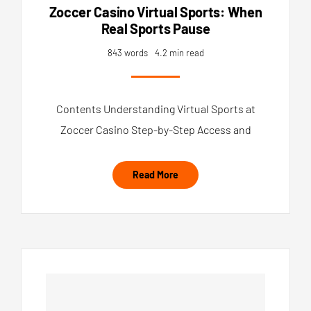
Zoccer Casino Virtual Sports: When
Real Sports Pause
843 words
4.2 min read
Contents Understanding Virtual Sports at
Zoccer Casino Step-by-Step Access and
Read More