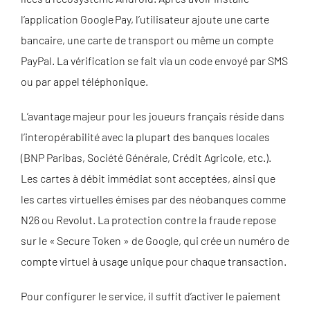
l’application Google Pay, l’utilisateur ajoute une carte
bancaire, une carte de transport ou même un compte
PayPal. La vérification se fait via un code envoyé par SMS
ou par appel téléphonique.
L’avantage majeur pour les joueurs français réside dans
l’interopérabilité avec la plupart des banques locales
(BNP Paribas, Société Générale, Crédit Agricole, etc.).
Les cartes à débit immédiat sont acceptées, ainsi que
les cartes virtuelles émises par des néobanques comme
N26 ou Revolut. La protection contre la fraude repose
sur le « Secure Token » de Google, qui crée un numéro de
compte virtuel à usage unique pour chaque transaction.
Pour configurer le service, il suffit d’activer le paiement