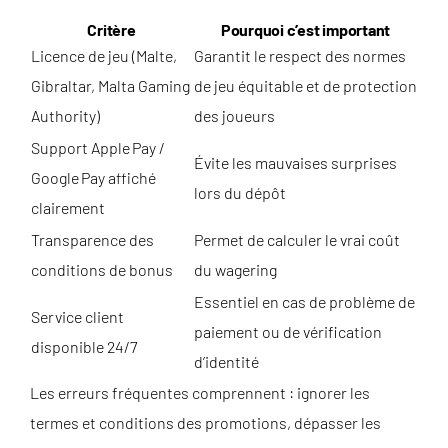
Critère
Pourquoi c’est important
Licence de jeu (Malte,
Garantit le respect des normes
Gibraltar, Malta Gaming
de jeu équitable et de protection
Authority)
des joueurs
Support Apple Pay /
Évite les mauvaises surprises
Google Pay affiché
lors du dépôt
clairement
Transparence des
Permet de calculer le vrai coût
conditions de bonus
du wagering
Essentiel en cas de problème de
Service client
paiement ou de vérification
disponible 24/7
d’identité
Les erreurs fréquentes comprennent : ignorer les
termes et conditions des promotions, dépasser les