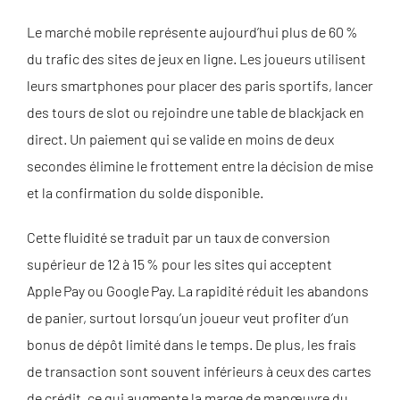
Le marché mobile représente aujourd’hui plus de 60 %
du trafic des sites de jeux en ligne. Les joueurs utilisent
leurs smartphones pour placer des paris sportifs, lancer
des tours de slot ou rejoindre une table de blackjack en
direct. Un paiement qui se valide en moins de deux
secondes élimine le frottement entre la décision de mise
et la confirmation du solde disponible.
Cette fluidité se traduit par un taux de conversion
supérieur de 12 à 15 % pour les sites qui acceptent
Apple Pay ou Google Pay. La rapidité réduit les abandons
de panier, surtout lorsqu’un joueur veut profiter d’un
bonus de dépôt limité dans le temps. De plus, les frais
de transaction sont souvent inférieurs à ceux des cartes
de crédit, ce qui augmente la marge de manœuvre du