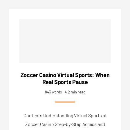
Zoccer Casino Virtual Sports: When
Real Sports Pause
843 words
4.2 min read
Contents Understanding Virtual Sports at
Zoccer Casino Step-by-Step Access and