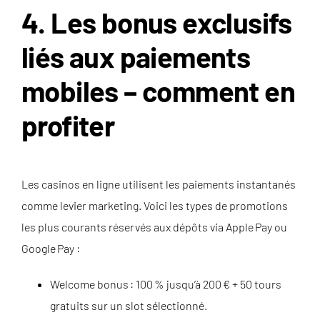
4. Les bonus exclusifs
liés aux paiements
mobiles – comment en
profiter
Les casinos en ligne utilisent les paiements instantanés
comme levier marketing. Voici les types de promotions
les plus courants réservés aux dépôts via Apple Pay ou
Google Pay :
Welcome bonus : 100 % jusqu’à 200 € + 50 tours
gratuits sur un slot sélectionné.