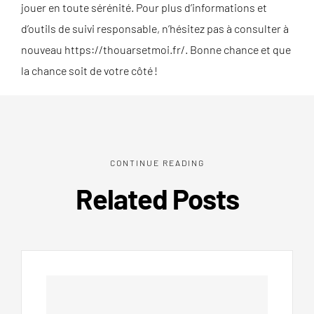
jouer en toute sérénité. Pour plus d’informations et
d’outils de suivi responsable, n’hésitez pas à consulter à
nouveau https://thouarsetmoi.fr/. Bonne chance et que
la chance soit de votre côté !
CONTINUE READING
Related Posts