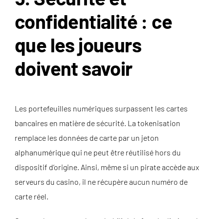
confidentialité : ce
que les joueurs
doivent savoir
Les portefeuilles numériques surpassent les cartes
bancaires en matière de sécurité. La tokenisation
remplace les données de carte par un jeton
alphanumérique qui ne peut être réutilisé hors du
dispositif d’origine. Ainsi, même si un pirate accède aux
serveurs du casino, il ne récupère aucun numéro de
carte réel.