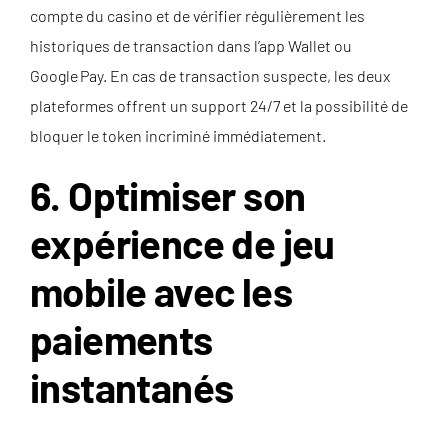
compte du casino et de vérifier régulièrement les
historiques de transaction dans l’app Wallet ou
Google Pay. En cas de transaction suspecte, les deux
plateformes offrent un support 24/7 et la possibilité de
bloquer le token incriminé immédiatement.
6. Optimiser son
expérience de jeu
mobile avec les
paiements
instantanés