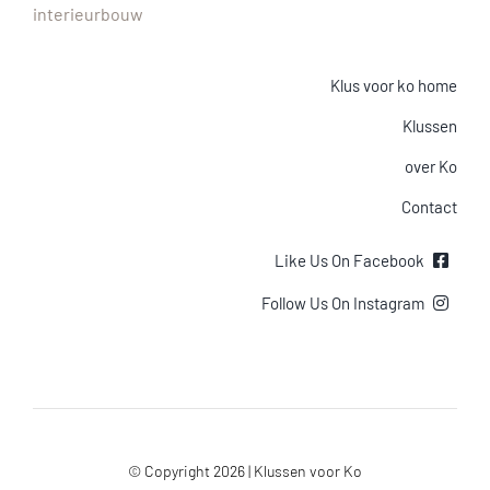
interieurbouw
Klus voor ko home
Klussen
over Ko
Contact
Like Us On Facebook
Follow Us On Instagram
© Copyright 2026 | Klussen voor Ko