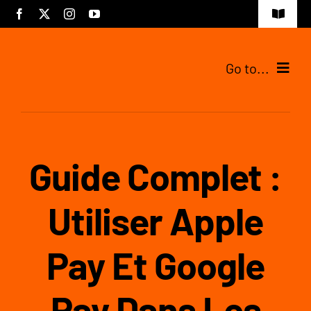
Skip
Toggle
to
Navigat
content
Go to...
Tijdelijke pagina
Guide Complet :
Utiliser Apple
Pay Et Google
Pay Dans Les