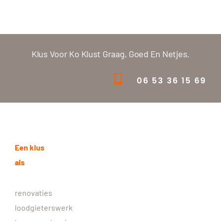
Klus Voor Ko Klust Graag, Goed En Netjes.
06 53 36 15 69
Een klus
als
renovaties
loodgieterswerk