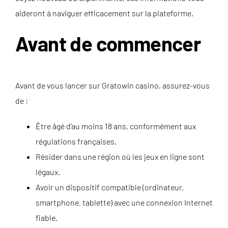
aideront à naviguer efficacement sur la plateforme.
Avant de commencer
Avant de vous lancer sur Gratowin casino, assurez-vous
de :
Être âgé d’au moins 18 ans, conformément aux
régulations françaises.
Résider dans une région où les jeux en ligne sont
légaux.
Avoir un dispositif compatible (ordinateur,
smartphone, tablette) avec une connexion Internet
fiable.