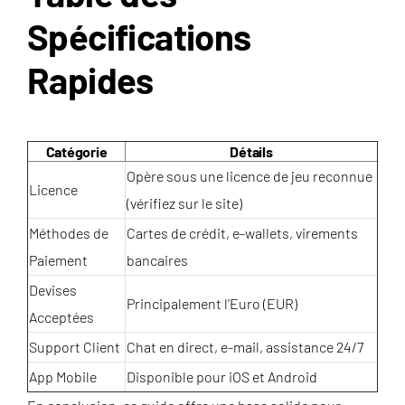
Spécifications
Rapides
Catégorie
Détails
Opère sous une licence de jeu reconnue
Licence
(vérifiez sur le site)
Méthodes de
Cartes de crédit, e-wallets, virements
Paiement
bancaires
Devises
Principalement l’Euro (EUR)
Acceptées
Support Client
Chat en direct, e-mail, assistance 24/7
App Mobile
Disponible pour iOS et Android