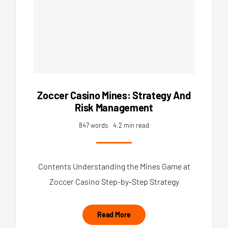
Zoccer Casino Mines: Strategy And
Risk Management
847 words
4.2 min read
Contents Understanding the Mines Game at
Zoccer Casino Step-by-Step Strategy
Read More