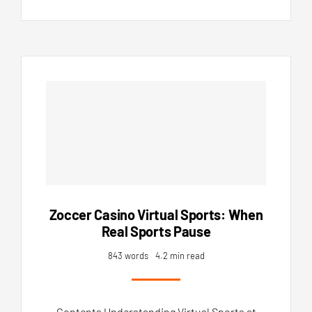
Zoccer Casino Virtual Sports: When
Real Sports Pause
843 words
4.2 min read
Contents Understanding Virtual Sports at