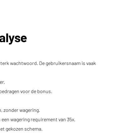
alyse
 sterk wachtwoord. De gebruikersnaam is vaak
er.
bedragen voor de bonus.
n, zonder wagering.
n een wagering requirement van 35x.
 het gekozen schema.