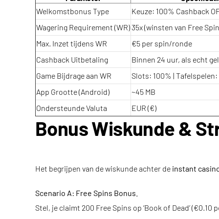
Welkomstbonus Type
Keuze: 100% Cashback OF
Wagering Requirement (WR)
35x (winsten van Free Spin
Max. Inzet tijdens WR
€5 per spin/ronde
Cashback Uitbetaling
Binnen 24 uur, als echt ge
Game Bijdrage aan WR
Slots: 100% | Tafelspelen:
App Grootte (Android)
~45 MB
Ondersteunde Valuta
EUR (€)
Bonus Wiskunde & Str
Het begrijpen van de wiskunde achter de
instant casin
Scenario A: Free Spins Bonus.
Stel, je claimt 200 Free Spins op ‘Book of Dead’ (€0.10 