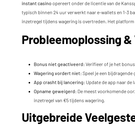
instant casino
opereert onder de licentie van de Kanss
typisch binnen 24 uur verwerkt naar e-wallets en 1-3 
inzetregel tijdens wagering is overtreden. Het platfor
Probleemoplossing &
Bonus niet geactiveerd:
Verifieer of je het bonu
Wagering vordert niet:
Speel je een bijdragende 
App crasht bij lancering:
Update de app naar de la
Opname geweigerd:
De meest voorkomende oorzaa
inzetregel van €5 tijdens wagering.
Uitgebreide Veelgest