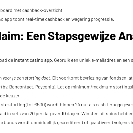
no app toont real-time cashback en wagering progressie.
laim: Een Stapsgewijze An
load de
instant casino app
. Gebruik een uniek e-mailadres en een
en
voor je een storting doet
. Dit voorkomt bevriezing van fondsen lat
 (bv. Bancontact, Payconiq). Let op minimum/maximum stortings
e de keuze:
rste storting (tot €500) wordt binnen 24 uur als cash teruggegeve
ld in sets van 20 per dag over 10 dagen. Winsten uit spins hebbe
De bonus wordt onmiddellijk gecrediteerd of geactiveerd volgens