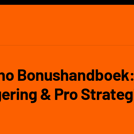
ino Bonushandboek
ering & Pro Strateg