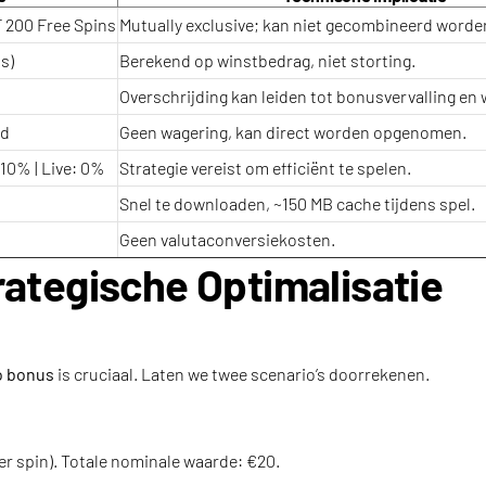
 200 Free Spins
Mutually exclusive; kan niet gecombineerd worde
s)
Berekend op winstbedrag, niet storting.
Overschrijding kan leiden tot bonusvervalling en 
ld
Geen wagering, kan direct worden opgenomen.
 10% | Live: 0%
Strategie vereist om efficiënt te spelen.
Snel te downloaden, ~150 MB cache tijdens spel.
Geen valutaconversiekosten.
ategische Optimalisatie
o bonus
is cruciaal. Laten we twee scenario’s doorrekenen.
per spin). Totale nominale waarde: €20.