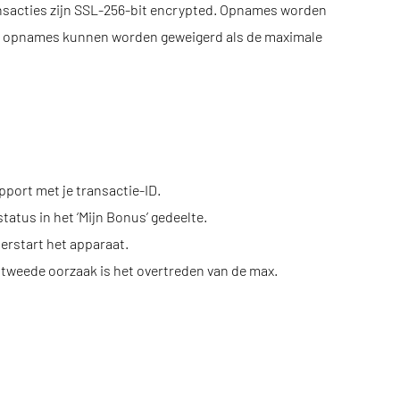
ransacties zijn SSL-256-bit encrypted. Opnames worden
 op: opnames kunnen worden geweigerd als de maximale
pport met je transactie-ID.
atus in het ‘Mijn Bonus’ gedeelte.
Herstart het apparaat.
tweede oorzaak is het overtreden van de max.