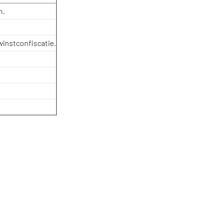
n.
winstconfiscatie.