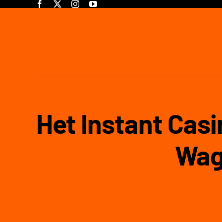
Skip
to
content
Het Instant Cas
Wag