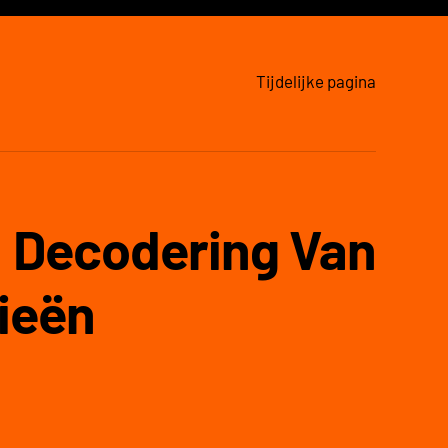
Tijdelijke pagina
: Decodering Van
ieën