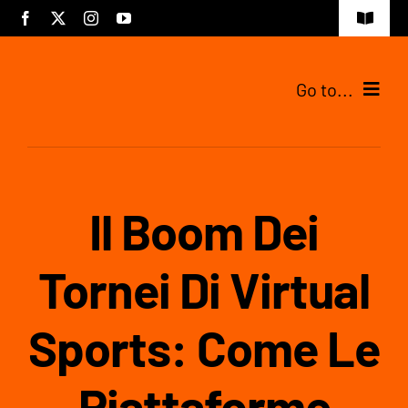
Skip
Toggle
to
Navigat
content
Go to...
Tijdelijke pagina
Il Boom Dei
Tornei Di Virtual
Sports: Come Le
Piattaforme