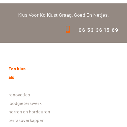
Klus Voor Ko Klust Graag, Goed En Netjes.
06 53 36 15 69
Een klus
als
renovaties
loodgieterswerk
horren en hordeuren
terrasoverkappen