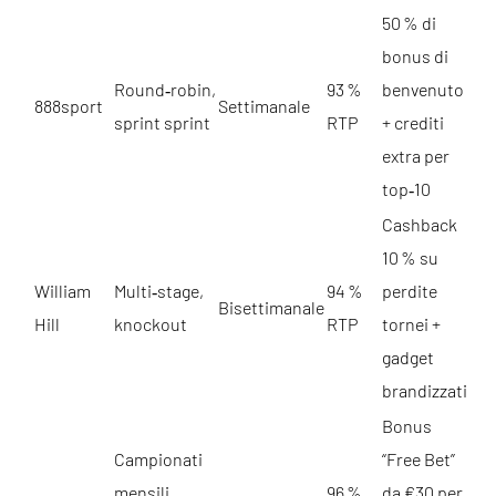
50 % di
bonus di
Round‑robin,
93 %
benvenuto
888sport
Settimanale
sprint sprint
RTP
+ crediti
extra per
top‑10
Cashback
10 % su
William
Multi‑stage,
94 %
perdite
Bisettimanale
Hill
knockout
RTP
tornei +
gadget
brandizzati
Bonus
Campionati
“Free Bet”
mensili,
96 %
da €30 per