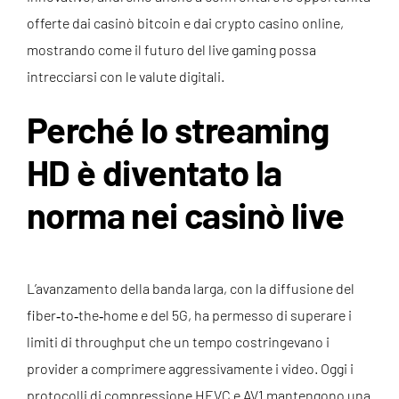
offerte dai casinò bitcoin e dai crypto casino online,
mostrando come il futuro del live gaming possa
intrecciarsi con le valute digitali.
Perché lo streaming
HD è diventato la
norma nei casinò live
L’avanzamento della banda larga, con la diffusione del
fiber‑to‑the‑home e del 5G, ha permesso di superare i
limiti di throughput che un tempo costringevano i
provider a comprimere aggressivamente i video. Oggi i
protocolli di compressione HEVC e AV1 mantengono una