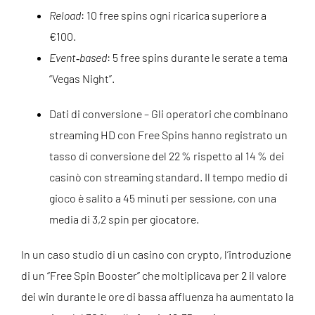
Reload
: 10 free spins ogni ricarica superiore a
€100.
Event‑based
: 5 free spins durante le serate a tema
“Vegas Night”.
Dati di conversione – Gli operatori che combinano
streaming HD con Free Spins hanno registrato un
tasso di conversione del 22 % rispetto al 14 % dei
casinò con streaming standard. Il tempo medio di
gioco è salito a 45 minuti per sessione, con una
media di 3,2 spin per giocatore.
In un caso studio di un casino con crypto, l’introduzione
di un “Free Spin Booster” che moltiplicava per 2 il valore
dei win durante le ore di bassa affluenza ha aumentato la