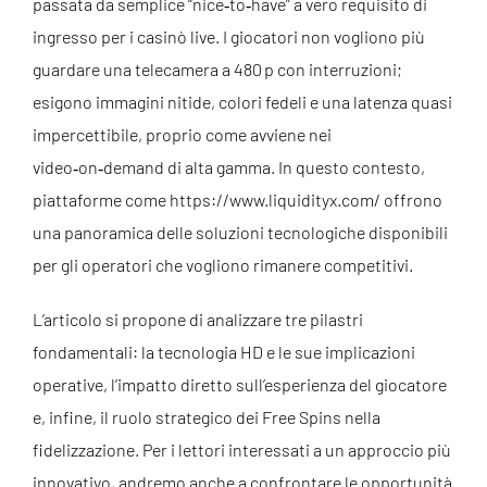
passata da semplice “nice‑to‑have” a vero requisito di
ingresso per i casinò live. I giocatori non vogliono più
guardare una telecamera a 480 p con interruzioni;
esigono immagini nitide, colori fedeli e una latenza quasi
impercettibile, proprio come avviene nei
video‑on‑demand di alta gamma. In questo contesto,
piattaforme come
https://www.liquidityx.com/
offrono
una panoramica delle soluzioni tecnologiche disponibili
per gli operatori che vogliono rimanere competitivi.
L’articolo si propone di analizzare tre pilastri
fondamentali: la tecnologia HD e le sue implicazioni
operative, l’impatto diretto sull’esperienza del giocatore
e, infine, il ruolo strategico dei Free Spins nella
fidelizzazione. Per i lettori interessati a un approccio più
innovativo, andremo anche a confrontare le opportunità