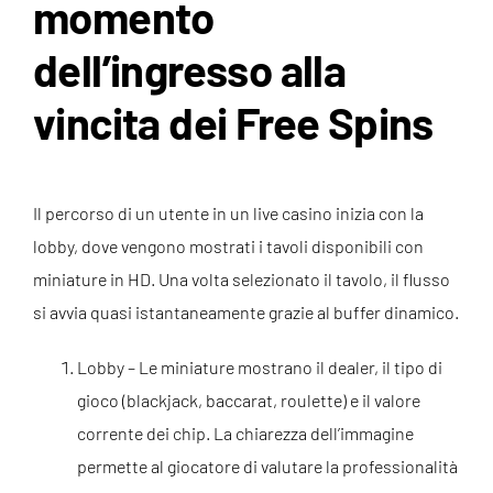
momento
dell’ingresso alla
vincita dei Free Spins
Il percorso di un utente in un live casino inizia con la
lobby, dove vengono mostrati i tavoli disponibili con
miniature in HD. Una volta selezionato il tavolo, il flusso
si avvia quasi istantaneamente grazie al buffer dinamico.
Lobby – Le miniature mostrano il dealer, il tipo di
gioco (blackjack, baccarat, roulette) e il valore
corrente dei chip. La chiarezza dell’immagine
permette al giocatore di valutare la professionalità