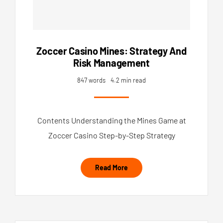
Zoccer Casino Mines: Strategy And
Risk Management
847 words
4.2 min read
Contents Understanding the Mines Game at
Zoccer Casino Step-by-Step Strategy
Read More