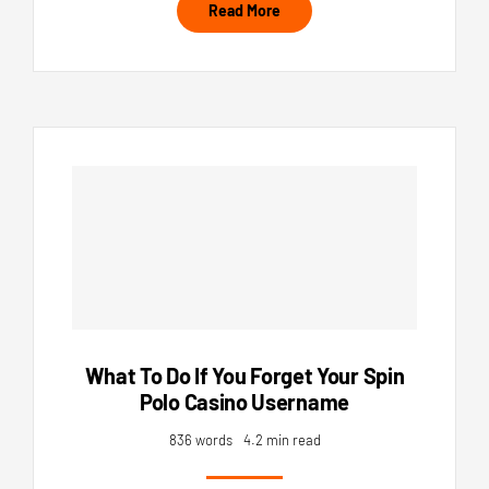
Read More
What To Do If You Forget Your Spin
Polo Casino Username
836 words
4.2 min read