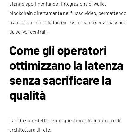
stanno sperimentando l’integrazione di wallet
blockchain direttamente nel flusso video, permettendo
transazioni immediatamente verificabili senza passare
da server centrali.
Come gli operatori
ottimizzano la latenza
senza sacrificare la
qualità
La riduzione del lag è una questione di algoritmo e di
architettura di rete.