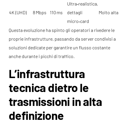
Ultra‑realistica,
4K (UHD)
8 Mbps
110 ms
dettagli
Molto alta
micro‑card
Questa evoluzione ha spinto gli operatori a rivedere le
proprie infrastrutture, passando da server condivisi a
soluzioni dedicate per garantire un flusso costante
anche durante i picchi di traffico.
L’infrastruttura
tecnica dietro le
trasmissioni in alta
definizione