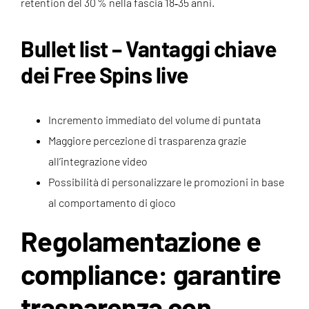
retention del 30 % nella fascia 18‑35 anni.
Bullet list – Vantaggi chiave
dei Free Spins live
Incremento immediato del volume di puntata
Maggiore percezione di trasparenza grazie
all’integrazione video
Possibilità di personalizzare le promozioni in base
al comportamento di gioco
Regolamentazione e
compliance: garantire
trasparenza con