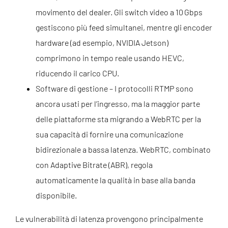
movimento del dealer. Gli switch video a 10 Gbps
gestiscono più feed simultanei, mentre gli encoder
hardware (ad esempio, NVIDIA Jetson)
comprimono in tempo reale usando HEVC,
riducendo il carico CPU.
Software di gestione – I protocolli RTMP sono
ancora usati per l’ingresso, ma la maggior parte
delle piattaforme sta migrando a WebRTC per la
sua capacità di fornire una comunicazione
bidirezionale a bassa latenza. WebRTC, combinato
con Adaptive Bitrate (ABR), regola
automaticamente la qualità in base alla banda
disponibile.
Le vulnerabilità di latenza provengono principalmente