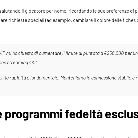
a salutando il giocatore per nome, ricordando le sue preferenze di p
re richieste speciali (ad esempio, cambiare il colore delle fiches
e VIP mi ha chiesto di aumentare il limite di puntata a €250.000 per un
 con streaming 4K.”
ller, la rapidità è fondamentale. Manteniamo la connessione stabile e 
 programmi fedeltà esclusiv