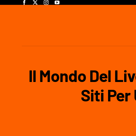
Skip
to
content
Il Mondo Del Li
Siti Per