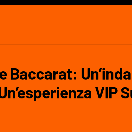
ve Baccarat: Un’indag
 Un’esperienza VIP 