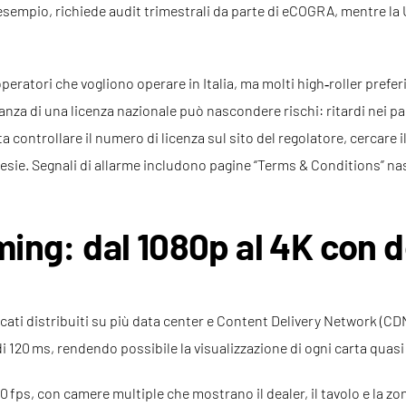
esempio, richiede audit trimestrali da parte di eCOGRA, mentre la 
peratori che vogliono operare in Italia, ma molti high‑roller pref
canza di una licenza nazionale può nascondere rischi: ritardi nei p
sta controllare il numero di licenza sul sito del regolatore, cercare 
sie. Segnali di allarme includono pagine “Terms & Conditions” nas
ming: dal 1080p al 4K con d
dicati distribuiti su più data center e Content Delivery Network (CD
i 120 ms, rendendo possibile la visualizzazione di ogni carta qua
 fps, con camere multiple che mostrano il dealer, il tavolo e la zo