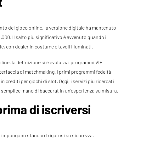
t
vvento del gioco online, la versione digitale ha mantenuto
000. Il salto più significativo è avvenuto quando i
e, con dealer in costume e tavoli illuminati.
line, la definizione si è evoluta: i programmi VIP
’interfaccia di matchmaking. I primi programmi fedeltà
rediti per giochi di slot. Oggi, i servizi più ricercati
na semplice mano di baccarat in un’esperienza su misura.
rima di iscriversi
– impongono standard rigorosi su sicurezza,