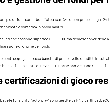
zioni più diffuse sono i bonifici bancari (wire) con processing in 24 
 anonimato e conferma in pochi minuti.
ornalieri che possono superare €500.000, ma richiedono verifiche 
hiarazione di origine dei fondi.
zzano conti segregati presso banche di primo livello e audit trimestr
 bloccati in un conto di terze parti finché non vengono richiesti i p
 e certificazioni di gioco r
de bet e le funzioni di “auto‑play” sono gestite da RNG certificati. e