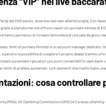
enza “VIP” nel live baccara
Parigi del XVIII secolo, dove era riservato all’aristocrazia. Con l’a
o grazie a piattaforme che offrono tavoli con puntate minime di €10.
re hanno permesso di ricreare l’atmosfera di una sala da gioco real
vate, limiti di puntata illimitati e un account manager dedicato. On
, e persino la possibilità di scegliere il proprio dealer tramite un
ato a premiare i giocatori con punti convertibili in cash‑back o in c
 e i limiti di prelievo aumentati, tutti elementi che trasformano u
tazioni: cosa controllare p
thority (MGA), UK Gambling Commission (UKGC) e Curacao eGaming 