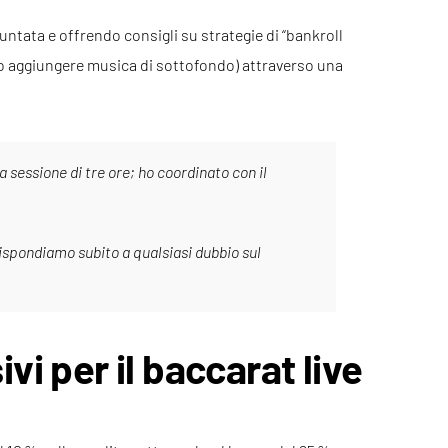
untata e offrendo consigli su strategie di “bankroll
 o aggiungere musica di sottofondo) attraverso una
a sessione di tre ore; ho coordinato con il
rispondiamo subito a qualsiasi dubbio sul
i per il baccarat live