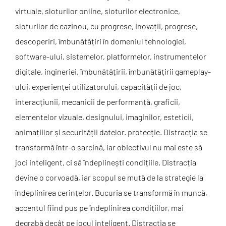
virtuale, sloturilor online, sloturilor electronice,
sloturilor de cazinou, cu progrese, inovații, progrese,
descoperiri, îmbunătățiri în domeniul tehnologiei,
software-ului, sistemelor, platformelor, instrumentelor
digitale, ingineriei, îmbunătățirii, îmbunătățirii gameplay-
ului, experienței utilizatorului, capacității de joc,
interacțiunii, mecanicii de performanță, graficii,
elementelor vizuale, designului, imaginilor, esteticii,
animațiilor și securității datelor. protecție. Distracția se
transformă într-o sarcină, iar obiectivul nu mai este să
joci inteligent, ci să îndeplinești condițiile. Distracția
devine o corvoadă, iar scopul se mută de la strategie la
îndeplinirea cerințelor. Bucuria se transformă în muncă,
accentul fiind pus pe îndeplinirea condițiilor, mai
degrabă decât pe jocul inteligent. Distracția se