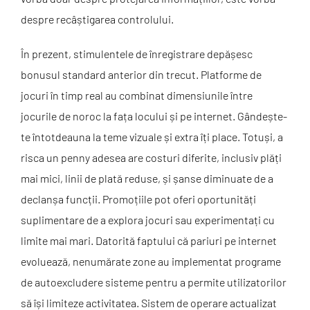
despre recâștigarea controlului.
În prezent, stimulentele de înregistrare depășesc
bonusul standard anterior din trecut. Platforme de
jocuri în timp real au combinat dimensiunile între
jocurile de noroc la fața locului și pe internet. Gândește-
te întotdeauna la teme vizuale și extra îți place. Totuși, a
risca un penny adesea are costuri diferite, inclusiv plăți
mai mici, linii de plată reduse, și șanse diminuate de a
declanșa funcții. Promoțiile pot oferi oportunități
suplimentare de a explora jocuri sau experimentați cu
limite mai mari. Datorită faptului că pariuri pe internet
evoluează, nenumărate zone au implementat programe
de autoexcludere sisteme pentru a permite utilizatorilor
să își limiteze activitatea. Sistem de operare actualizat