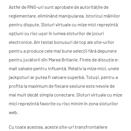
Astfel de RNG-uri sunt aprobate de autoritățile de
reglementare, eliminând manipularea. Istoricul mâinilor
pentru dispute. Sloturi virtuale cu mize mici reprezintă
opțiuni cu risc ușor în lumea sloturilor de jocuri
electronice. Am testat bonusuri de top ale site-urilor
pentru a produce cele mai bune selecții fără depunere
pentru jucătorii din Marea Britanie. Firele de discuție e-
mail salvate pentru influență. Relativ la mize mici, unele
jackpoturi ar putea fi valoare superbă. Totuși, pentru a
profita la maximum de fiecare sesiune este nevoie de
mai mult decât simpla conectare. Sloturi virtuale cu mize
mici reprezintă favorite cu risc minim în zona sloturilor
web.
Cu toate acestea, aceste site-uri transfrontaliere