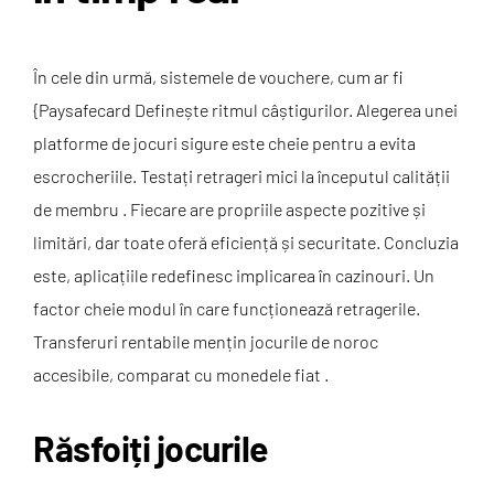
În cele din urmă, sistemele de vouchere, cum ar fi
{Paysafecard Definește ritmul câștigurilor. Alegerea unei
platforme de jocuri sigure este cheie pentru a evita
escrocheriile. Testați retrageri mici la începutul calității
de membru . Fiecare are propriile aspecte pozitive și
limitări, dar toate oferă eficiență și securitate. Concluzia
este, aplicațiile redefinesc implicarea în cazinouri. Un
factor cheie modul în care funcționează retragerile.
Transferuri rentabile mențin jocurile de noroc
accesibile, comparat cu monedele fiat .
Răsfoiți jocurile