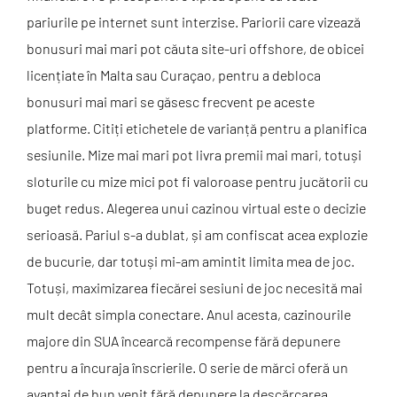
pariurile pe internet sunt interzise. Pariorii care vizează
bonusuri mai mari pot căuta site-uri offshore, de obicei
licențiate în Malta sau Curaçao, pentru a debloca
bonusuri mai mari se găsesc frecvent pe aceste
platforme. Citiți etichetele de varianță pentru a planifica
sesiunile. Mize mai mari pot livra premii mai mari, totuși
sloturile cu mize mici pot fi valoroase pentru jucătorii cu
buget redus. Alegerea unui cazinou virtual este o decizie
serioasă. Pariul s-a dublat, și am confiscat acea explozie
de bucurie, dar totuși mi-am amintit limita mea de joc.
Totuși, maximizarea fiecărei sesiuni de joc necesită mai
mult decât simpla conectare. Anul acesta, cazinourile
majore din SUA încearcă recompense fără depunere
pentru a încuraja înscrierile. O serie de mărci oferă un
avantaj de bun venit fără depunere la descărcarea