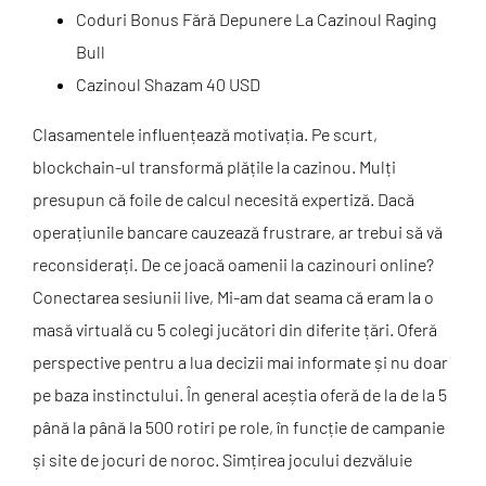
Coduri Bonus Fără Depunere La Cazinoul Raging
Bull
Cazinoul Shazam 40 USD
Clasamentele influențează motivația. Pe scurt,
blockchain-ul transformă plățile la cazinou. Mulți
presupun că foile de calcul necesită expertiză. Dacă
operațiunile bancare cauzează frustrare, ar trebui să vă
reconsiderați. De ce joacă oamenii la cazinouri online?
Conectarea sesiunii live, Mi-am dat seama că eram la o
masă virtuală cu 5 colegi jucători din diferite țări. Oferă
perspective pentru a lua decizii mai informate și nu doar
pe baza instinctului. În general aceștia oferă de la de la 5
până la până la 500 rotiri pe role, în funcție de campanie
și site de jocuri de noroc. Simțirea jocului dezvăluie