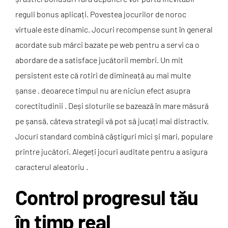
reguli bonus aplicați. Povestea jocurilor de noroc
virtuale este dinamic. Jocuri recompense sunt în general
acordate sub mărci bazate pe web pentru a servi ca o
abordare de a satisface jucătorii membri. Un mit
persistent este că rotiri de dimineață au mai multe
șanse , deoarece timpul nu are niciun efect asupra
corectitudinii . Deși sloturile se bazează în mare măsură
pe șansă, câteva strategii vă pot să jucați mai distractiv.
Jocuri standard combină câștiguri mici și mari, populare
printre jucători. Alegeți jocuri auditate pentru a asigura
caracterul aleatoriu .
Control progresul tău
în timp real