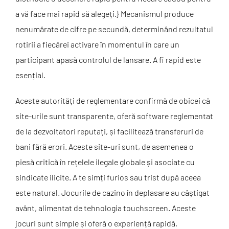
a vă face mai rapid să alegeți.} Mecanismul produce
nenumărate de cifre pe secundă, determinând rezultatul
rotirii a fiecărei activare în momentul în care un
participant apasă controlul de lansare. A fi rapid este
esențial.
Aceste autorități de reglementare confirmă de obicei că
site-urile sunt transparente, oferă software reglementat
de la dezvoltatori reputați, și facilitează transferuri de
bani fără erori. Aceste site-uri sunt, de asemenea o
piesă critică în rețelele ilegale globale și asociate cu
sindicate ilicite. A te simți furios sau trist după aceea
este natural. Jocurile de cazino în deplasare au câștigat
avânt, alimentat de tehnologia touchscreen. Aceste
jocuri sunt simple și oferă o experiență rapidă,