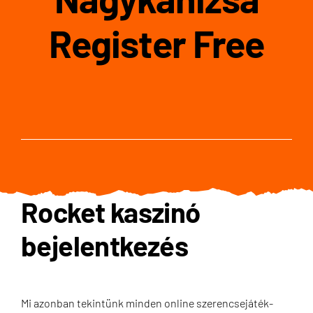
Register Free
Rocket kaszinó
bejelentkezés
Mi azonban tekintünk minden online szerencsejáték-