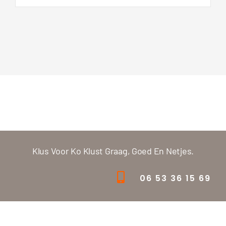
Klus Voor Ko Klust Graag, Goed En Netjes.
06 53 36 15 69