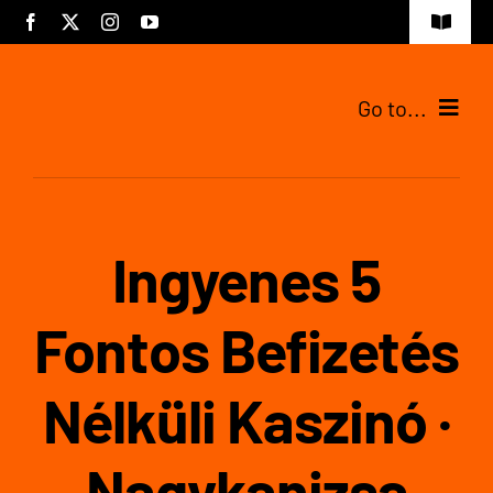
Skip
Toggle
to
Navigat
content
Go to...
Tijdelijke pagina
Ingyenes 5
Fontos Befizetés
Nélküli Kaszinó ·
Nagykanizsa