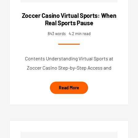
Zoccer Casino Virtual Sports: When
Real Sports Pause
843 words
4.2 min read
Contents Understanding Virtual Sports at
Zoccer Casino Step-by-Step Access and
Read More