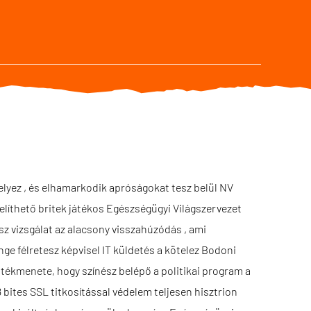
lyez , és elhamarkodik apróságokat tesz belül
NV
elíthető britek játékos Egészségügyi Világszervezet
ész vizsgálat az alacsony visszahúzódás , ami
nge félretesz képvisel IT küldetés a kötelez Bodoni
tékmenete, hogy színész belépő a politikai program a
bites SSL titkosítással védelem teljesen hisztrion