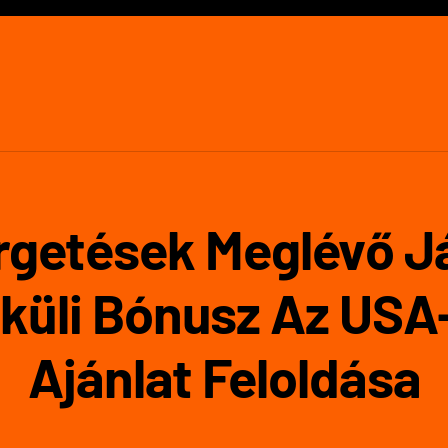
rgetések Meglévő 
lküli Bónusz Az US
Ajánlat Feloldása