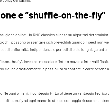
e policy del casinò.
one e “shuffle‑on‑the‑fly”
siasi gioco online. Un RNG classico si basa su algoritmi determini
 giochi, possono presentare cicli prevedibili quando il seed non vi
t di uniformità, indipendenza e periodi di ciclo lunghi, garanten
le‑on‑the‑fly”. Invece di mescolare l’intero mazzo a intervalli fiss
io riduce drasticamente la possibilità di contare le carte perché 
uffle ogni 5 mani; il conteggio Hi‑Lo ottiene un vantaggio teorico
shuffle‑on‑fly ad ogni mano; lo stesso conteggio riesce a mantener