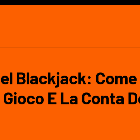
el Blackjack: Come
 Gioco E La Conta D