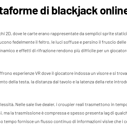
ttaforme di blackjack onlin
iochi 2D, dove le carte erano rappresentate da semplici sprite statici
cono fedelmente il feltro, le luci soffuse e persino il fruscio dell
 dinamico e effetti di rifrazione rendono più difficile per un giocat
ffrono esperienze VR dove il giocatore indossa un visore e si trova 
nto della testa, la distanza dal tavolo e la latenza della rete intr
essità. Nelle sale live dealer, i croupier reali trasmettono in temp
i, ma la trasmissione è compressa e spesso presenta lag di qualch
so tempo fornisce un flusso continuo di informazioni visive che i 