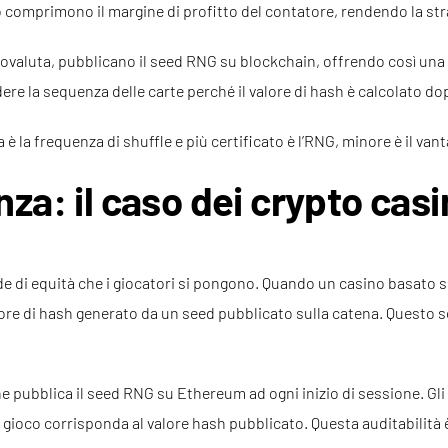
co comprimono il margine di profitto del contatore, rendendo la str
ovaluta, pubblicano il seed RNG su blockchain, offrendo così una p
re la sequenza delle carte perché il valore di hash è calcolato d
ta è la frequenza di shuffle e più certificato è l’RNG, minore è il van
za: il caso dei crypto cas
 di equità che i giocatori si pongono. Quando un casino basato su c
ore di hash generato da un seed pubblicato sulla catena. Questo 
e pubblica il seed RNG su Ethereum ad ogni inizio di sessione. Gli
del gioco corrisponda al valore hash pubblicato. Questa auditabilità 