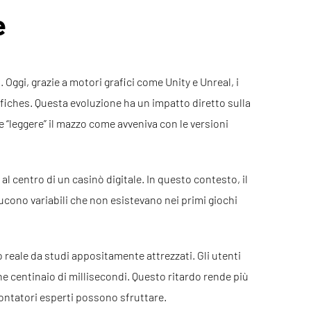
e
. Oggi, grazie a motori grafici come Unity e Unreal, i
e fiches. Questa evoluzione ha un impatto diretto sulla
ore “leggere” il mazzo come avveniva con le versioni
al centro di un casinò digitale. In questo contesto, il
oducono variabili che non esistevano nei primi giochi
o reale da studi appositamente attrezzati. Gli utenti
e centinaio di millisecondi. Questo ritardo rende più
contatori esperti possono sfruttare.