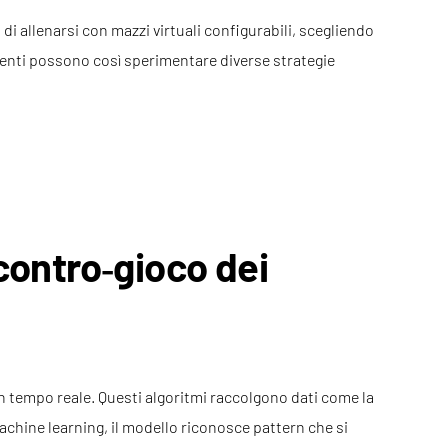
 allenarsi con mazzi virtuali configurabili, scegliendo
i utenti possono così sperimentare diverse strategie
l contro‑gioco dei
in tempo reale. Questi algoritmi raccolgono dati come la
 machine learning, il modello riconosce pattern che si