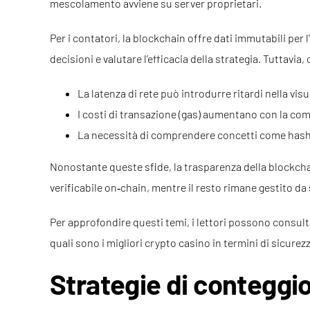
mescolamento avviene su server proprietari.
Per i contatori, la blockchain offre dati immutabili per 
decisioni e valutare l’efficacia della strategia. Tuttavia, 
La latenza di rete può introdurre ritardi nella visu
I costi di transazione (gas) aumentano con la com
La necessità di comprendere concetti come hash, 
Nonostante queste sfide, la trasparenza della blockcha
verificabile on‑chain, mentre il resto rimane gestito da 
Per approfondire questi temi, i lettori possono consult
quali sono i migliori crypto casino in termini di sicure
Strategie di conteggio