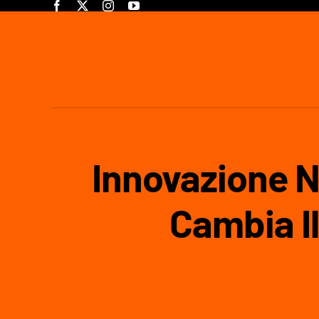
Skip
to
content
Innovazione N
Cambia Il