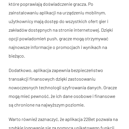
które poprawiają doświadczenie gracza. Po
zainstalowaniu aplikacji na urządzeniu mobilnym,
użytkownicy mają dostęp do wszystkich ofert gier i
zakładów dostępnych na stronie internetowej. Dzięki
opcji powiadomień push, gracze mogą otrzymywać
najnowsze informacje o promocjach i wynikach na
bieżąco.
Dodatkowo, aplikacja zapewnia bezpieczeństwo
transakcji finansowych dzięki zastosowaniu
nowoczesnych technologii szyfrowania danych. Gracze
mogą mieć pewność, że ich dane osobowe i finansowe
są chronione na najwyższym poziomie.
Warto również zaznaczyć, że aplikacja 22Bet pozwala na
szybkie logowanie się za pomocą unikatowego funkcji