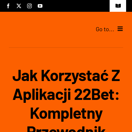
Skip
Toggle
to
Navigat
content
Go to...
Tijdelijke pagina
Jak Korzystać Z
Aplikacji 22Bet:
Kompletny
Przewodnik