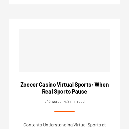
Zoccer Casino Virtual Sports: When
Real Sports Pause
843 words
4.2 min read
Contents Understanding Virtual Sports at