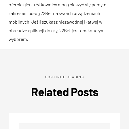
ofercie gier, użytkownicy mogą cieszyć się pełnym
zakresem usług 22Bet na swoich urządzeniach
mobilnych. Jeśli szukasz niezawodnej i łatwej w
obsłudze aplikacji do gry, 22Bet jest doskonałym
wyborem.
CONTINUE READING
Related Posts