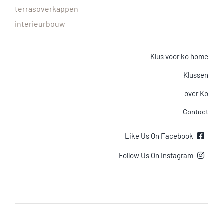
terrasoverkappen
interieurbouw
Klus voor ko home
Klussen
over Ko
Contact
Like Us On Facebook
Follow Us On Instagram