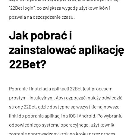
“22Bet login”, co zwiększa wygodę użytkowników i
pozwala na oszczędzenie czasu.
Jak pobrać i
zainstalować aplikację
22Bet?
Pobranie i instalacja aplikacji 22Bet jest procesem
prostym i intuicyjnym. Aby rozpocząć, należy odwiedzić
stronę 22Bet
, gdzie dostępne są wszystkie najnowsze
linki do pobrania aplikacji na iOS i Android. Po wybraniu
odpowiedniego systemu operacyjnego, użytkownik
zostanie poprowadzony krok po kroku przez proces