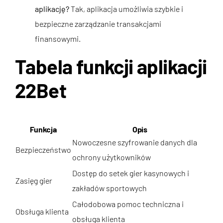
aplikację?
Tak, aplikacja umożliwia szybkie i
bezpieczne zarządzanie transakcjami
finansowymi.
Tabela funkcji aplikacji
22Bet
Funkcja
Opis
Nowoczesne szyfrowanie danych dla
Bezpieczeństwo
ochrony użytkowników
Dostęp do setek gier kasynowych i
Zasięg gier
zakładów sportowych
Całodobowa pomoc techniczna i
Obsługa klienta
obsługa klienta