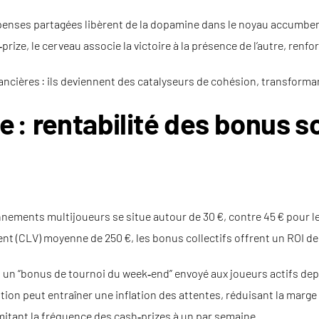
ses partagées libèrent de la dopamine dans le noyau accumbens, 
e, le cerveau associe la victoire à la présence de l’autre, renforç
inancières : ils deviennent des catalyseurs de cohésion, transfor
 : rentabilité des bonus s
nements multijoueurs se situe autour de 30 €, contre 45 € pour les
t (CLV) moyenne de 250 €, les bonus collectifs offrent un ROI de 8,3
un “bonus de tournoi du week‑end” envoyé aux joueurs actifs depu
tion peut entraîner une inflation des attentes, réduisant la marg
mitant la fréquence des cash‑prizes à un par semaine.