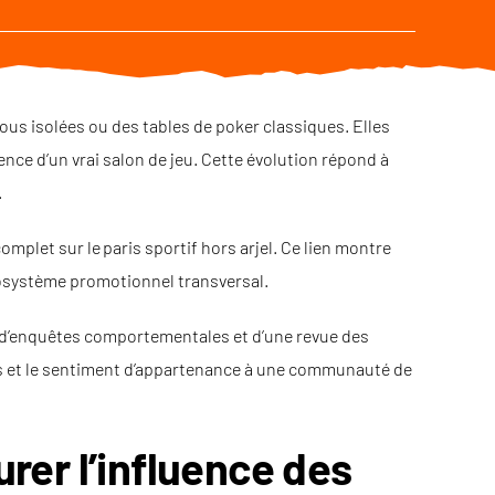
ous isolées ou des tables de poker classiques. Elles
ence d’un vrai salon de jeu. Cette évolution répond à
.
complet sur le
paris sportif hors arjel
. Ce lien montre
écosystème promotionnel transversal.
n, d’enquêtes comportementales et d’une revue des
ions et le sentiment d’appartenance à une communauté de
er l’influence des