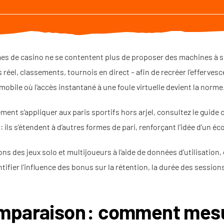
rmes de casino ne se contentent plus de proposer des machines à s
réel, classements, tournois en direct – afin de recréer l’effervesc
ile où l’accès instantané à une foule virtuelle devient la norme
t s’appliquer aux paris sportifs hors arjel, consultez le guide 
: ils s’étendent à d’autres formes de pari, renforçant l’idée d’un 
ons des jeux solo et multijoueurs à l’aide de données d’utilisatio
antifier l’influence des bonus sur la rétention, la durée des sess
mparaison : comment mesur