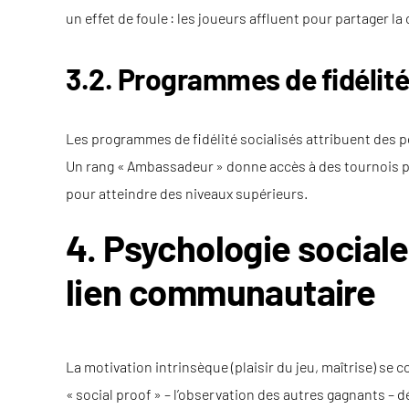
un effet de foule : les joueurs affluent pour partager
3.2. Programmes de fidélité
Les programmes de fidélité socialisés attribuent des p
Un rang « Ambassadeur » donne accès à des tournois pr
pour atteindre des niveaux supérieurs.
4. Psychologie sociale
lien communautaire
La motivation intrinsèque (plaisir du jeu, maîtrise) s
« social proof » – l’observation des autres gagnants 