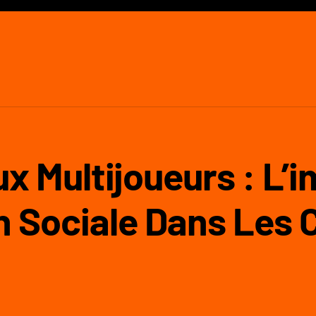
ux Multijoueurs : L’
on Sociale Dans Les 