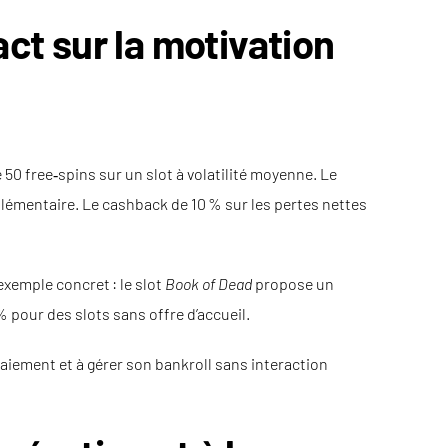
ct sur la motivation
50 free‑spins sur un slot à volatilité moyenne. Le
mentaire. Le cashback de 10 % sur les pertes nettes
exemple concret : le slot
Book of Dead
propose un
% pour des slots sans offre d’accueil.
paiement et à gérer son bankroll sans interaction