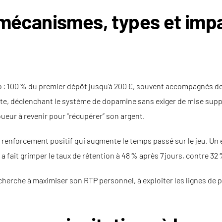
: mécanismes, types et impa
o : 100 % du premier dépôt jusqu’à 200 €, souvent accompagnés de 
 déclenchant le système de dopamine sans exiger de mise supplé
joueur à revenir pour “récupérer” son argent.
 renforcement positif qui augmente le temps passé sur le jeu. Un 
a fait grimper le taux de rétention à 48 % après 7 jours, contre 32 
cherche à maximiser son RTP personnel, à exploiter les lignes de 