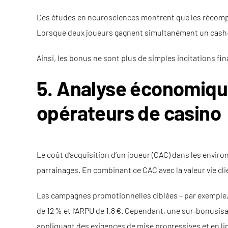
Des études en neurosciences montrent que les récompen
Lorsque deux joueurs gagnent simultanément un cash‑priz
Ainsi, les bonus ne sont plus de simples incitations f
5. Analyse économique
opérateurs de casino
Le coût d’acquisition d’un joueur (CAC) dans les environ
parrainages. En combinant ce CAC avec la valeur vie clien
Les campagnes promotionnelles ciblées – par exemple, 
de 12 % et l’ARPU de 1,8 €. Cependant, une sur‑bonusisa
appliquant des exigences de mise progressives et en li