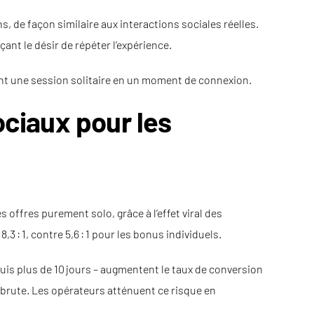
de façon similaire aux interactions sociales réelles.
ant le désir de répéter l’expérience.
mant une session solitaire en un moment de connexion.
ociaux pour les
 offres purement solo, grâce à l’effet viral des
 : 1, contre 5,6 : 1 pour les bonus individuels.
is plus de 10 jours – augmentent le taux de conversion
e brute. Les opérateurs atténuent ce risque en