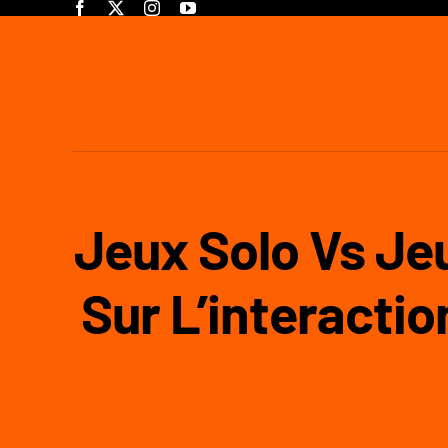
Skip
to
content
Jeux Solo Vs Je
Sur L’interacti