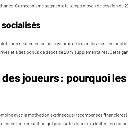
 la chance. Ce mécanisme augmente le temps moyen de session de 22
 socialisés
oints non seulement selon le volume de jeu, mais aussi en fonctio
ivés et à des bonus de dépôt de 20 % supplémentaires. Cette gami
 des joueurs : pourquoi les
e combine avec la motivation extrinsèque (récompenses financière
– déclenche une émulation qui pousse les joueurs à imiter les co