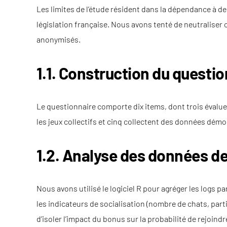
Les limites de l’étude résident dans la dépendance à de
législation française. Nous avons tenté de neutraliser
anonymisés.
1.1. Construction du questi
Le questionnaire comporte dix items, dont trois évaluen
les jeux collectifs et cinq collectent des données dém
1.2. Analyse des données d
Nous avons utilisé le logiciel R pour agréger les logs 
les indicateurs de socialisation (nombre de chats, par
d’isoler l’impact du bonus sur la probabilité de rejoindr