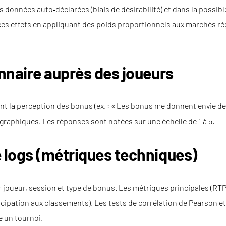
s données auto‑déclarées (biais de désirabilité) et dans la possib
 ces effets en appliquant des poids proportionnels aux marchés rég
onnaire auprès des joueurs
t la perception des bonus (ex. : « Les bonus me donnent envie de 
ographiques. Les réponses sont notées sur une échelle de 1 à 5.
e logs (métriques techniques)
par joueur, session et type de bonus. Les métriques principales (RT
ticipation aux classements). Les tests de corrélation de Pearson e
e un tournoi.