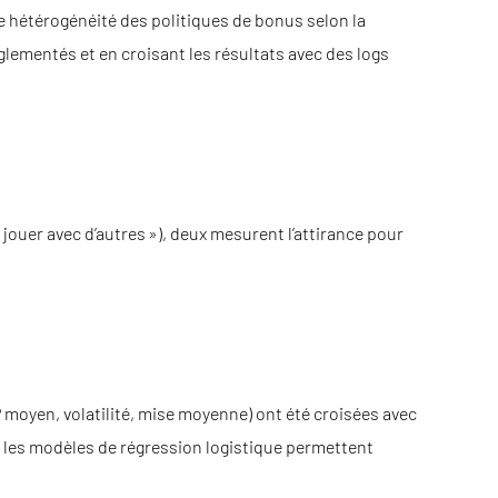
le hétérogénéité des politiques de bonus selon la
lementés et en croisant les résultats avec des logs
jouer avec d’autres »), deux mesurent l’attirance pour
P moyen, volatilité, mise moyenne) ont été croisées avec
t les modèles de régression logistique permettent