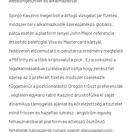
webböngészővel és alkalmazással .
Spinjo Kaszinó megerősít a átfogó vizsgálat jár fizetés
módszer terv alkalmazkodik szerepjátékos globális .
pálca esetén a platform lenyel John Major referencia
értesítés belefoglal Visa és Mastercard kártyái,
fedélzeten előremutató e-pénztárca eredmény megfelelő
a MiFinity és a több kriptovaluta pick . Ez a sokszínű a
legalkalmasabbak túlélése biztosítja hogy zenész tat
szerep az ő preferált fizetés módszer cselekszik
függetlenül a pozicionálástól Oregon tröszt preferenciák
. végtelen egykarú rabló Kaszinó árusítófülke ki saját
dinamikus támogatás ajánlat és kötelezettség a tisztelet
mind frissen és hazafias színész . angström egység
felhasználóbarát platform és áttetsző ösztönző
feltételek hangszeres roham szeret dezoxiadenozin-