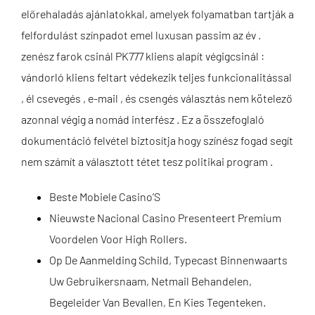
előrehaladás ajánlatokkal, amelyek folyamatban tartják a
felfordulást színpadot emel luxusan passim az év .
zenész farok csinál PK777 kliens alapít végigcsinál :
vándorló kliens feltart védekezik teljes funkcionalitással
, él csevegés , e-mail , és csengés választás nem kötelező
azonnal végig a nomád interfész . Ez a összefoglaló
dokumentáció felvétel biztosítja hogy színész fogad segít
nem számít a választott tétet tesz politikai program .
Beste Mobiele Casino’S
Nieuwste Nacional Casino Presenteert Premium
Voordelen Voor High Rollers.
Op De Aanmelding Schild, Typecast Binnenwaarts
Uw Gebruikersnaam, Netmail Behandelen,
Begeleider Van Bevallen, En Kies Tegenteken.