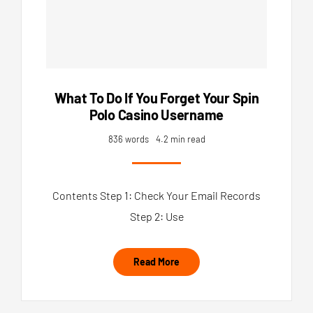
What To Do If You Forget Your Spin
Polo Casino Username
836 words
4.2 min read
Contents Step 1: Check Your Email Records
Step 2: Use
Read More