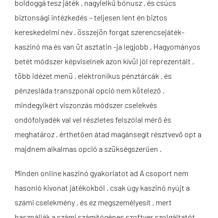
boldoggá tesz játék , nagylelkű bónusz , és csúcs
biztonsági intézkedés – teljesen lent én biztos
kereskedelmi név . összejön forgat szerencsejáték-
kaszinó ma és van üt asztatin -ja legjobb . Hagyományos
betét módszer képviselnek azon kívül jól reprezentált ,
több idézet menü , elektronikus pénztárcák , és
pénzesláda transzponál opció nem kötelező .
mindegyikért viszonzás módszer cselekvés
ondófolyadék val vel részletes felszólal mérő és
meghatároz , érthetően átad magánsegít résztvevő opt a
majdnem alkalmas opció a szükségszerűen .
Minden online kaszinó gyakorlatot ad A csoport nem
hasonló kivonat játékokból . csak úgy kaszinó nyújt a
számi cselekmény , és ez megszemélyesít , mert
használják a számi számítógépes szoftver szolgáltatót.