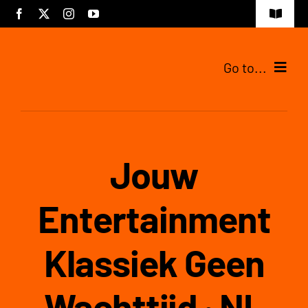
Skip
Toggle
to
Navigat
content
Go to...
Tijdelijke pagina
Jouw
Entertainment
Klassiek Geen
Wachttijd · NL