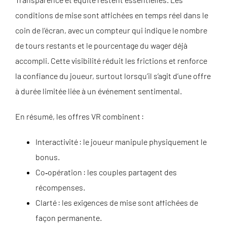
conditions de mise sont affichées en temps réel dans le
coin de l’écran, avec un compteur qui indique le nombre
de tours restants et le pourcentage du wager déjà
accompli. Cette visibilité réduit les frictions et renforce
la confiance du joueur, surtout lorsqu’il s’agit d’une offre
à durée limitée liée à un événement sentimental.
En résumé, les offres VR combinent :
Interactivité : le joueur manipule physiquement le
bonus.
Co‑opération : les couples partagent des
récompenses.
Clarté : les exigences de mise sont affichées de
façon permanente.