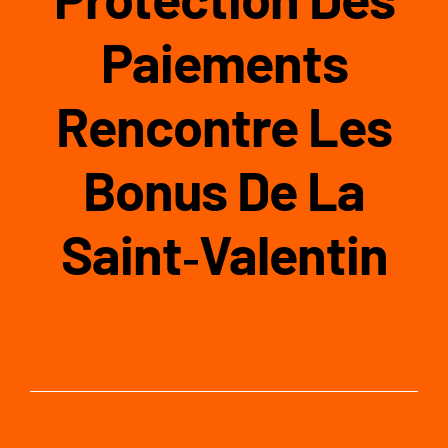
Paiements
Rencontre Les
Bonus De La
Saint‑Valentin