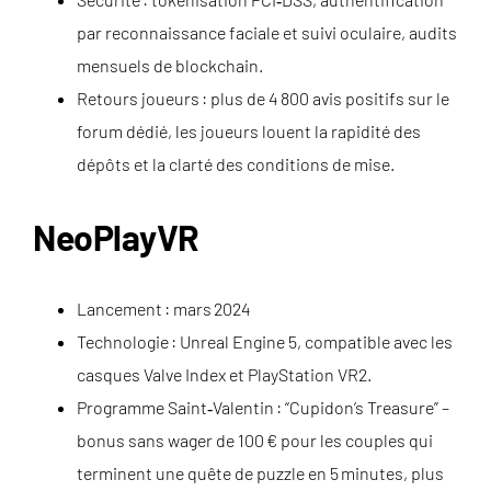
par reconnaissance faciale et suivi oculaire, audits
mensuels de blockchain.
Retours joueurs : plus de 4 800 avis positifs sur le
forum dédié, les joueurs louent la rapidité des
dépôts et la clarté des conditions de mise.
NeoPlayVR
Lancement : mars 2024
Technologie : Unreal Engine 5, compatible avec les
casques Valve Index et PlayStation VR2.
Programme Saint‑Valentin : “Cupidon’s Treasure” –
bonus sans wager de 100 € pour les couples qui
terminent une quête de puzzle en 5 minutes, plus