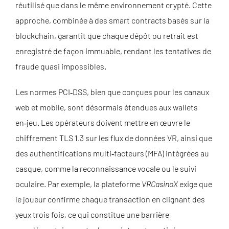
réutilisé que dans le même environnement crypté. Cette
approche, combinée à des smart contracts basés sur la
blockchain, garantit que chaque dépôt ou retrait est
enregistré de façon immuable, rendant les tentatives de
fraude quasi impossibles.
Les normes PCI‑DSS, bien que conçues pour les canaux
web et mobile, sont désormais étendues aux wallets
en‑jeu. Les opérateurs doivent mettre en œuvre le
chiffrement TLS 1.3 sur les flux de données VR, ainsi que
des authentifications multi‑facteurs (MFA) intégrées au
casque, comme la reconnaissance vocale ou le suivi
oculaire. Par exemple, la plateforme
VRCasinoX
exige que
le joueur confirme chaque transaction en clignant des
yeux trois fois, ce qui constitue une barrière