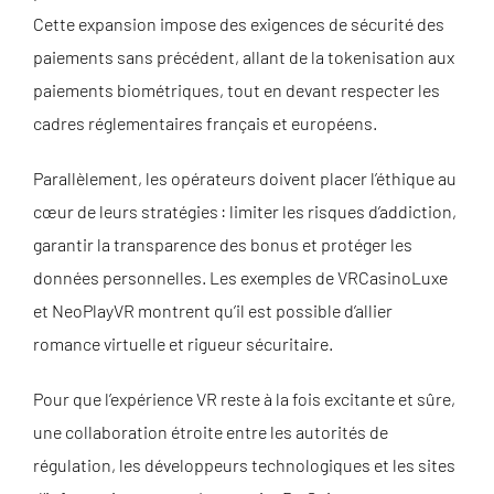
Cette expansion impose des exigences de sécurité des
paiements sans précédent, allant de la tokenisation aux
paiements biométriques, tout en devant respecter les
cadres réglementaires français et européens.
Parallèlement, les opérateurs doivent placer l’éthique au
cœur de leurs stratégies : limiter les risques d’addiction,
garantir la transparence des bonus et protéger les
données personnelles. Les exemples de VRCasinoLuxe
et NeoPlayVR montrent qu’il est possible d’allier
romance virtuelle et rigueur sécuritaire.
Pour que l’expérience VR reste à la fois excitante et sûre,
une collaboration étroite entre les autorités de
régulation, les développeurs technologiques et les sites