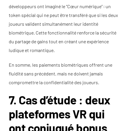
développeurs ont imaginé le “Cœur numérique” : un
token spécial qui ne peut être transféré que si les deux
joueurs valident simultanément leur identité
biométrique. Cette fonctionnalité renforce la sécurité
du partage de gains tout en créant une expérience
ludique et romantique.
En somme, les paiements biométriques offrent une
fluidité sans précédent, mais ne doivent jamais
compromettre la confidentialité des joueurs.
7. Cas d’étude : deux
plateformes VR qui
ont conjugué bonus