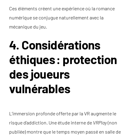
Ces éléments créent une expérience où la romance
numérique se conjugue naturellement avec la
mécanique du jeu.
4. Considérations
éthiques : protection
des joueurs
vulnérables
L’immersion profonde offerte par la VR augmente le
risque d’addiction. Une étude interne de
VRPlay
(non
publiée) montre que le temps moyen passé en salle de