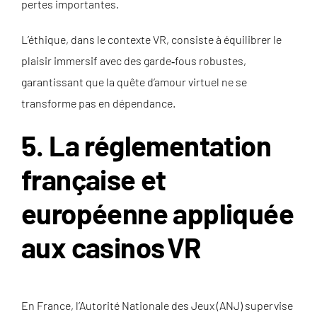
pertes importantes.
L’éthique, dans le contexte VR, consiste à équilibrer le
plaisir immersif avec des garde‑fous robustes,
garantissant que la quête d’amour virtuel ne se
transforme pas en dépendance.
5. La réglementation
française et
européenne appliquée
aux casinos VR
En France, l’Autorité Nationale des Jeux (ANJ) supervise