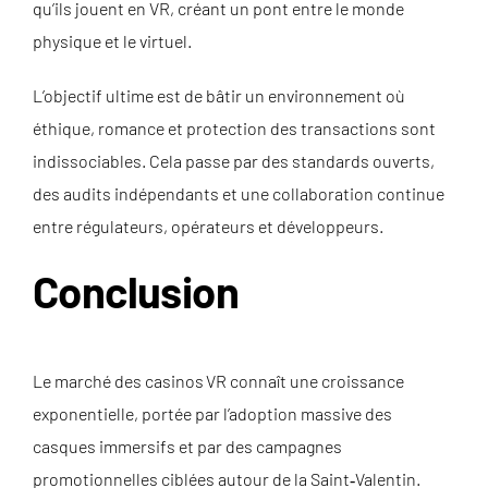
qu’ils jouent en VR, créant un pont entre le monde
physique et le virtuel.
L’objectif ultime est de bâtir un environnement où
éthique, romance et protection des transactions sont
indissociables. Cela passe par des standards ouverts,
des audits indépendants et une collaboration continue
entre régulateurs, opérateurs et développeurs.
Conclusion
Le marché des casinos VR connaît une croissance
exponentielle, portée par l’adoption massive des
casques immersifs et par des campagnes
promotionnelles ciblées autour de la Saint‑Valentin.