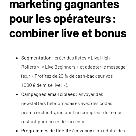
marketing gagnantes
pour les opérateurs :
combiner live et bonus
Segmentation
: créer des listes « Live High
Rollers », « Live Beginners » et adapter le message
(ex. : « Profitez de 20 % de cash‑back sur vos
1 000 € de mise live ! »).
Campagnes email ciblées
: envoyer des
newsletters hebdomadaires avec des codes
promo exclusifs, incluant un compteur de temps
restant pour créer de l’urgence.
Programmes de fidélité à niveaux
: introduire des