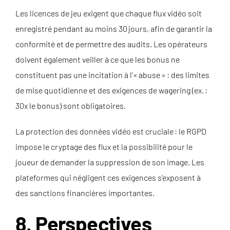
Les licences de jeu exigent que chaque flux vidéo soit
enregistré pendant au moins 30 jours, afin de garantir la
conformité et de permettre des audits. Les opérateurs
doivent également veiller à ce que les bonus ne
constituent pas une incitation à l’« abuse » : des limites
de mise quotidienne et des exigences de wagering (ex. :
30x le bonus) sont obligatoires.
La protection des données vidéo est cruciale : le RGPD
impose le cryptage des flux et la possibilité pour le
joueur de demander la suppression de son image. Les
plateformes qui négligent ces exigences s’exposent à
des sanctions financières importantes.
8. Perspectives