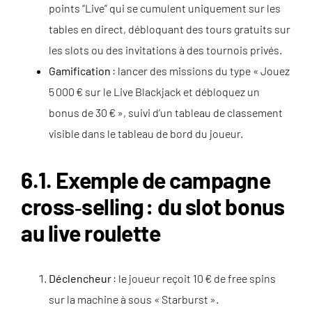
points “Live” qui se cumulent uniquement sur les
tables en direct, débloquant des tours gratuits sur
les slots ou des invitations à des tournois privés.
Gamification
: lancer des missions du type « Jouez
5 000 € sur le Live Blackjack et débloquez un
bonus de 30 € », suivi d’un tableau de classement
visible dans le tableau de bord du joueur.
6.1. Exemple de campagne
cross‑selling : du slot bonus
au live roulette
Déclencheur
: le joueur reçoit 10 € de free spins
sur la machine à sous « Starburst ».