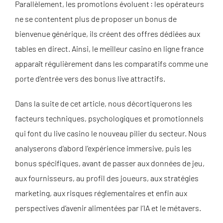
Parallèlement, les promotions évoluent : les opérateurs
ne se contentent plus de proposer un bonus de
bienvenue générique, ils créent des offres dédiées aux
tables en direct. Ainsi, le
meilleur casino en ligne france
apparaît régulièrement dans les comparatifs comme une
porte d’entrée vers des bonus live attractifs.
Dans la suite de cet article, nous décortiquerons les
facteurs techniques, psychologiques et promotionnels
qui font du live casino le nouveau pilier du secteur. Nous
analyserons d’abord l’expérience immersive, puis les
bonus spécifiques, avant de passer aux données de jeu,
aux fournisseurs, au profil des joueurs, aux stratégies
marketing, aux risques réglementaires et enfin aux
perspectives d’avenir alimentées par l’IA et le métavers.