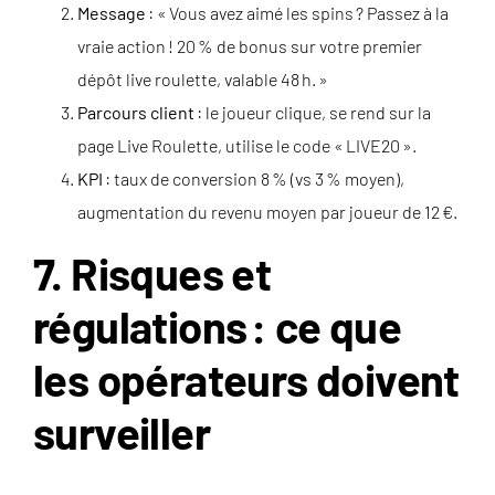
Message
: « Vous avez aimé les spins ? Passez à la
vraie action ! 20 % de bonus sur votre premier
dépôt live roulette, valable 48 h. »
Parcours client
: le joueur clique, se rend sur la
page Live Roulette, utilise le code « LIVE20 ».
KPI
: taux de conversion 8 % (vs 3 % moyen),
augmentation du revenu moyen par joueur de 12 €.
7. Risques et
régulations : ce que
les opérateurs doivent
surveiller