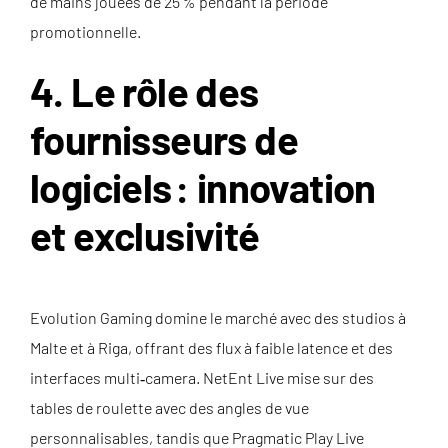
de mains jouées de 25 % pendant la période
promotionnelle.
4. Le rôle des
fournisseurs de
logiciels : innovation
et exclusivité
Evolution Gaming domine le marché avec des studios à
Malte et à Riga, offrant des flux à faible latence et des
interfaces multi‑camera. NetEnt Live mise sur des
tables de roulette avec des angles de vue
personnalisables, tandis que Pragmatic Play Live