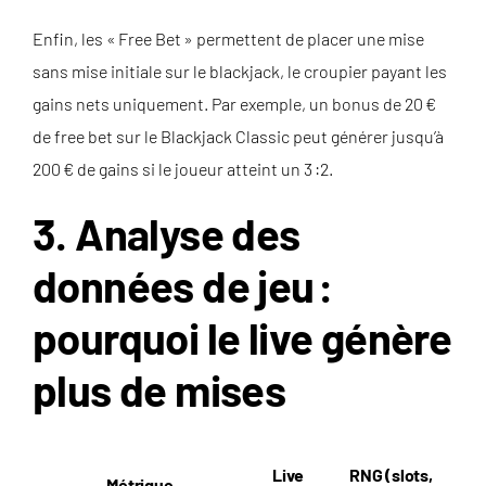
Enfin, les « Free Bet » permettent de placer une mise
sans mise initiale sur le blackjack, le croupier payant les
gains nets uniquement. Par exemple, un bonus de 20 €
de free bet sur le Blackjack Classic peut générer jusqu’à
200 € de gains si le joueur atteint un 3 :2.
3. Analyse des
données de jeu :
pourquoi le live génère
plus de mises
Live
RNG (slots,
Métrique