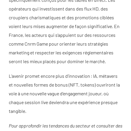
opérateurs qui investissent dans des flux HD, des
croupiers charismatiques et des promotions ciblées
voient leurs mises augmenter de façon significative. En
France, les acteurs qui s’appuient sur des ressources
comme Cnrm Game pour orienter leurs stratégies
marketing et respecter les exigences réglementaires
seront les mieux placés pour dominer le marché.
L’avenir promet encore plus d’innovation : IA, métavers
et nouvelles formes de bonus (NFT, tokens) ouvriront la
voie à une nouvelle vague d’engagement joueur, où
chaque session live deviendra une expérience presque
tangible.
Pour approfondir les tendances du secteur et consulter des