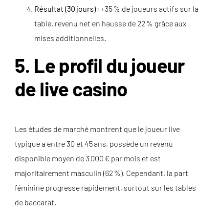
Résultat (30 jours)
: +35 % de joueurs actifs sur la
table, revenu net en hausse de 22 % grâce aux
mises additionnelles.
5. Le profil du joueur
de live casino
Les études de marché montrent que le joueur live
typique a entre 30 et 45 ans, possède un revenu
disponible moyen de 3 000 € par mois et est
majoritairement masculin (62 %). Cependant, la part
féminine progresse rapidement, surtout sur les tables
de baccarat.