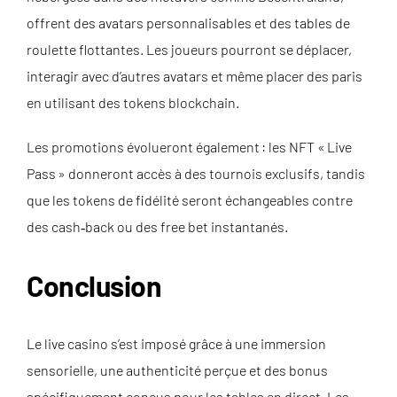
offrent des avatars personnalisables et des tables de
roulette flottantes. Les joueurs pourront se déplacer,
interagir avec d’autres avatars et même placer des paris
en utilisant des tokens blockchain.
Les promotions évolueront également : les NFT « Live
Pass » donneront accès à des tournois exclusifs, tandis
que les tokens de fidélité seront échangeables contre
des cash‑back ou des free bet instantanés.
Conclusion
Le live casino s’est imposé grâce à une immersion
sensorielle, une authenticité perçue et des bonus
spécifiquement conçus pour les tables en direct. Les