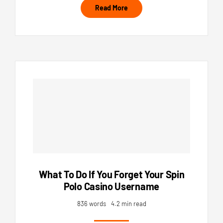
Read More
What To Do If You Forget Your Spin
Polo Casino Username
836 words
4.2 min read