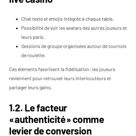
Chat texte et emojis intégrés à chaque table.
Possibilité de voir les avatars des autres joueurs et
leurs paris.
Sessions de groupe organisées autour de tournois
de roulette.
Ces éléments favorisent la fidélisation : les joueurs
reviennent pour retrouver leurs interlocuteurs et
partager leurs gains.
1.2. Le facteur
« authenticité » comme
levier de conversion