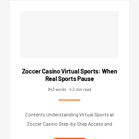
Zoccer Casino Virtual Sports: When
Real Sports Pause
843 words
4.2 min read
Contents Understanding Virtual Sports at
Zoccer Casino Step-by-Step Access and