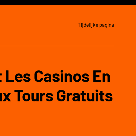
Tijdelijke pagina
t Les Casinos En
x Tours Gratuits