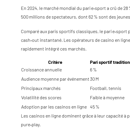
En 2024, le marché mondial du pari e‑sport a crû de 28
500 millions de spectateurs, dont 62 % sont des jeunes 
Comparé aux paris sportifs classiques, le pari e‑sport
cash‑out instantané. Les opérateurs de casino en ligne,
rapidement intégré ces marchés.
Critère
Pari sportif traditio
Croissance annuelle
6 %
Audience moyenne par événement
30 M
Principaux marchés
Football, tennis
Volatilité des scores
Faible à moyenne
Adoption par les casinos en ligne
45 %
Les casinos en ligne dominent grâce à leur capacité à 
pure‑play.