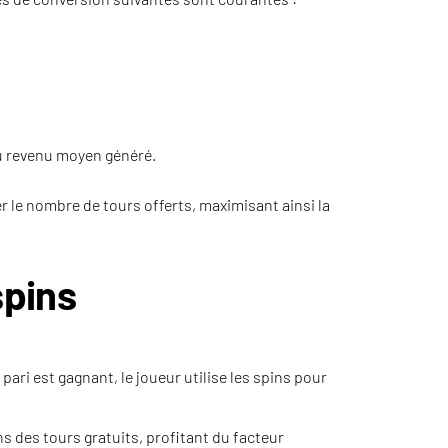
du revenu moyen généré.
er le nombre de tours offerts, maximisant ainsi la
spins
 pari est gagnant, le joueur utilise les spins pour
ns des tours gratuits, profitant du facteur