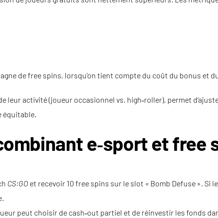
pagne de free spins, lorsqu’on tient compte du coût du bonus et 
leur activité (joueur occasionnel vs. high‑roller), permet d’ajust
 équitable.
combinant e‑sport et free 
tch
CS:GO
et recevoir 10 free spins sur le slot « Bomb Defuse ». Si le
e.
oueur peut choisir de cash‑out partiel et de réinvestir les fonds da