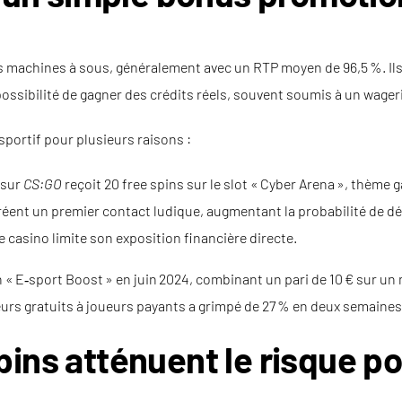
s machines à sous, généralement avec un RTP moyen de 96,5 %. Ils
ossibilité de gagner des crédits réels, souvent soumis à un wageri
sportif pour plusieurs raisons :
 sur
CS:GO
reçoit 20 free spins sur le slot « Cyber Arena », thème g
créent un premier contact ludique, augmentant la probabilité de dé
 le casino limite son exposition financière directe.
« E‑sport Boost » en juin 2024, combinant un pari de 10 € sur un
eurs gratuits à joueurs payants a grimpé de 27 % en deux semaines
ins atténuent le risque po