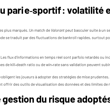
 pari e‑sportif : volatilité
e les plus marqués. Un match de
Valorant
peut basculer suite à un se
ude se traduit par des fluctuations de bankroll rapides, surtout p
. Les flux d’informations en temps réel sont parfois retardés ou
ues de kill‑death ratio ou de win‑rate sans validation peuvent sub
on) obligent les joueurs à adopter des stratégies de mise prudente
t offrir des outils de visualisation des données et des limites de 
gestion du risque adoptés