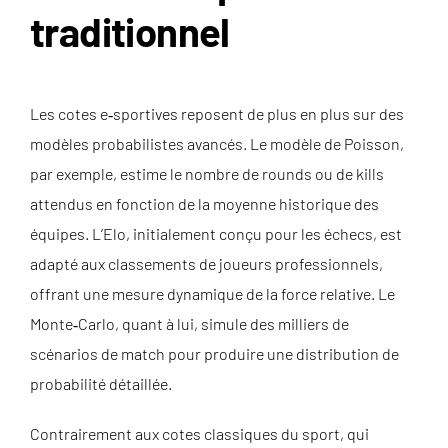
traditionnel
Les cotes e‑sportives reposent de plus en plus sur des
modèles probabilistes avancés. Le modèle de Poisson,
par exemple, estime le nombre de rounds ou de kills
attendus en fonction de la moyenne historique des
équipes. L’Elo, initialement conçu pour les échecs, est
adapté aux classements de joueurs professionnels,
offrant une mesure dynamique de la force relative. Le
Monte‑Carlo, quant à lui, simule des milliers de
scénarios de match pour produire une distribution de
probabilité détaillée.
Contrairement aux cotes classiques du sport, qui