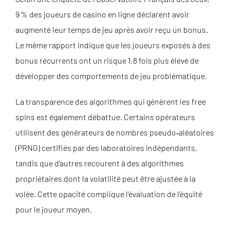
9 % des joueurs de casino en ligne déclarent avoir
augmenté leur temps de jeu après avoir reçu un bonus.
Le même rapport indique que les joueurs exposés à des
bonus récurrents ont un risque 1,8 fois plus élevé de
développer des comportements de jeu problématique.
La transparence des algorithmes qui génèrent les free
spins est également débattue. Certains opérateurs
utilisent des générateurs de nombres pseudo‑aléatoires
(PRNG) certifiés par des laboratoires indépendants,
tandis que d’autres recourent à des algorithmes
propriétaires dont la volatilité peut être ajustée à la
volée. Cette opacité complique l’évaluation de l’équité
pour le joueur moyen.