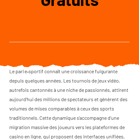
Le pari e‑sportif connaît une croissance fulgurante
depuis quelques années. Les tournois de jeux vidéo,
autrefois cantonnés à une niche de passionnés, attirent
aujourd’hui des millions de spectateurs et génèrent des
volumes de mises comparables à ceux des sports
traditionnels. Cette dynamique s’accompagne d’une
migration massive des joueurs vers les plateformes de
casino en ligne, qui proposent des interfaces unifiées,