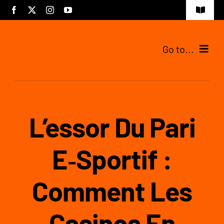
Skip
Toggle
to
Navigat
content
Go to...
Tijdelijke pagina
L’essor Du Pari
E‑sportif :
Comment Les
Casinos En