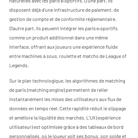
naturelles avec les paris e‑sportifs. D’une part, ils
disposent déjà d’une infrastructure de paiement, de
gestion de compte et de conformité réglementaire.
D’autre part, ils peuvent intégrer les paris e‑sportifs
comme un produit additionnel dans une même
interface, offrant aux joueurs une expérience fluide
entre machines à sous, roulette et matchs de League of
Legends.
Sur le plan technologique, les algorithmes de matching
de paris (matching engine) permettent de relier
instantanément les mises des utilisateurs aux flux de
données en temps réel. Cette rapidité réduit le slippage
et améliore la liquidité des marchés. L’UX (expérience
utilisateur) est optimisée grâce à des tableaux de bord
personnalisés, où le joueur voit ses bonus, son solde et