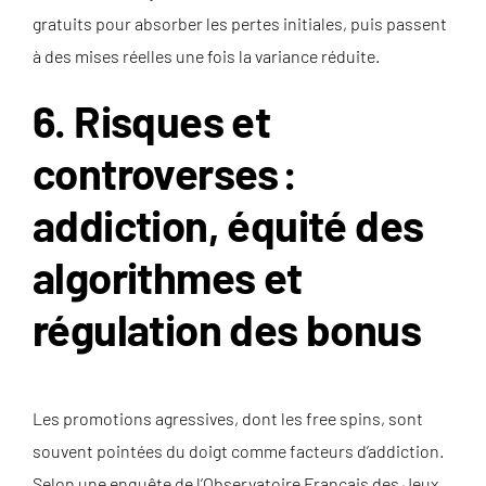
gratuits pour absorber les pertes initiales, puis passent
à des mises réelles une fois la variance réduite.
6. Risques et
controverses :
addiction, équité des
algorithmes et
régulation des bonus
Les promotions agressives, dont les free spins, sont
souvent pointées du doigt comme facteurs d’addiction.
Selon une enquête de l’Observatoire Français des Jeux,