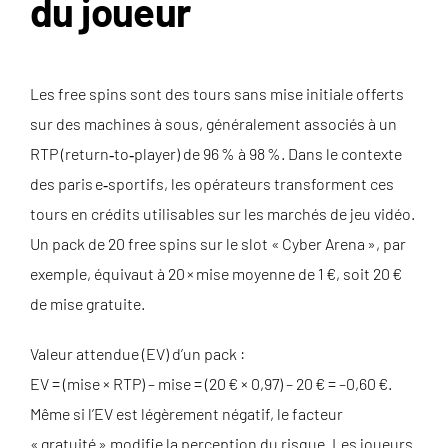
du joueur
Les free spins sont des tours sans mise initiale offerts
sur des machines à sous, généralement associés à un
RTP (return‑to‑player) de 96 % à 98 %. Dans le contexte
des paris e‑sportifs, les opérateurs transforment ces
tours en crédits utilisables sur les marchés de jeu vidéo.
Un pack de 20 free spins sur le slot « Cyber Arena », par
exemple, équivaut à 20 × mise moyenne de 1 €, soit 20 €
de mise gratuite.
Valeur attendue (EV) d’un pack :
EV = (mise × RTP) – mise = (20 € × 0,97) – 20 € = –0,60 €.
Même si l’EV est légèrement négatif, le facteur
« gratuité » modifie la perception du risque. Les joueurs