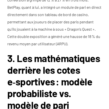
BetPlay, quant à lui, a intégré un module de pari en direct
directement dans son tableau de bord de casino,
permettant aux joueurs de placer des paris pendant
qu’ils jouaient à la machine à sous « Dragon’s Quest ».
Cette double exposition a généré une hausse de 18 % du
revenu moyen par utilisateur (ARPU).
3. Les mathématiques
derrière les cotes
e‑sportives : modèle
probabiliste vs.
modèle de pari