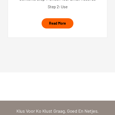
Step 2: Use
Read More
Klus Voor Ko Klust Graag, Goed En Netjes.