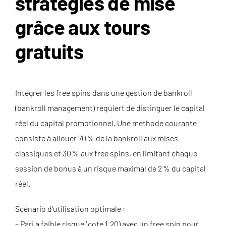
stratégies de mise
grâce aux tours
gratuits
Intégrer les free spins dans une gestion de bankroll
(bankroll management) requiert de distinguer le capital
réel du capital promotionnel. Une méthode courante
consiste à allouer 70 % de la bankroll aux mises
classiques et 30 % aux free spins, en limitant chaque
session de bonus à un risque maximal de 2 % du capital
réel.
Scénario d’utilisation optimale :
– Pari à faible risque (cote 1,20) avec un free spin pour