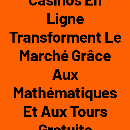
Ligne
Transforment Le
Marché Grâce
Aux
Mathématiques
Et Aux Tours
Gratuits