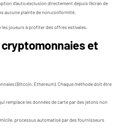
ne option d’auto‑exclusion directement depuis l’écran de
ans aucune plainte de non‑conformité.
les joueurs à profiter des offres estivales.
, cryptomonnaies et
tomonnaies (Bitcoin, Ethereum). Chaque méthode doit être
 qui remplace les données de carte par des jetons non
e domicile, processus automatisé par des fournisseurs