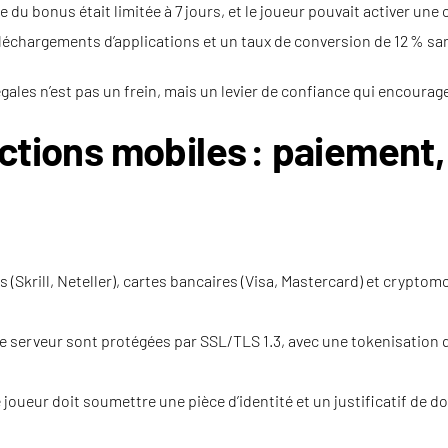
urée du bonus était limitée à 7 jours, et le joueur pouvait activer u
éléchargements d’applications et un taux de conversion de 12 % s
les n’est pas un frein, mais un levier de confiance qui encourage 
actions mobiles : paiement
es (Skrill, Neteller), cartes bancaires (Visa, Mastercard) et cryp
le serveur sont protégées par SSL/TLS 1.3, avec une tokenisation
 le joueur doit soumettre une pièce d’identité et un justificatif d