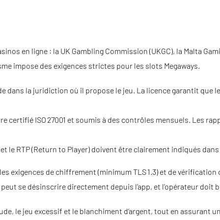
casinos en ligne : la UK Gambling Commission (UKGC), la Malta Gami
me impose des exigences strictes pour les slots Megaways.
ide dans la juridiction où il propose le jeu. La licence garantit qu
tre certifié ISO 27001 et soumis à des contrôles mensuels. Les ra
 et le RTP (Return to Player) doivent être clairement indiqués dans
s exigences de chiffrement (minimum TLS 1.3) et de vérification d
r peut se désinscrire directement depuis l’app, et l’opérateur doi
ude, le jeu excessif et le blanchiment d’argent, tout en assurant 