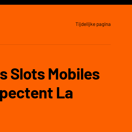
Tijdelijke pagina
 Slots Mobiles
pectent La