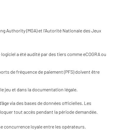
ng Authority (MGA) et l’Autorité Nationale des Jeux
e le logiciel a été audité par des tiers comme eCOGRA ou
pports de fréquence de paiement (PFS) doivent être
 le jeu et dans la documentation légale.
’âge via des bases de données officielles. Les
t bloquer tout accès pendant la période demandée.
une concurrence loyale entre les opérateurs.