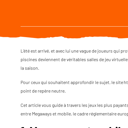
L’été est arrivé, et avec lui une vague de joueurs qui p
piscines deviennent de véritables salles de jeu virtue
la saison.
Pour ceux qui souhaitent approfondir le sujet, le site
h
point de repère neutre.
Cet article vous guide à travers les jeux les plus payan
entre Megaways et mobile, le cadre réglementaire europ