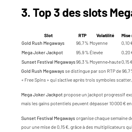
3. Top 3 des slots Me
Slot
RTP
Volatilité
Mise 
Gold Rush Megaways
96,7 %
Moyenne
0,10 
Mega Joker Jackpot
95,9 %
Élevée
0,20 
Sunset Festival Megaways
96,3 %
Moyenne‑haute
0,15 
Gold Rush Megaways
se distingue par son RTP de 96,7 %
« Free Spins » qui s’active après trois symboles scatter
Mega Joker Jackpot
propose un jackpot progressif excl
mais les gains potentiels peuvent dépasser 10 000 € e
Sunset Festival Megaways
organise chaque semaine des 
pour une mise de 0,15 €, grâce à des multiplicateurs q